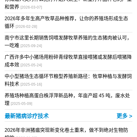
和营养
[2026-03-07]
2026年多年生高产牧草品种推荐，让你的养殖场形成生态
循环
[2026-02-28]
南宁市这里长期销售饲喂发酵牧草养殖的生态猪肉被认可，
一吃难
[2025-09-24]
广西许多中小猪场用粉碎青绿牧草直接喂猪或发酵后喂猪降
成本效
[2025-05-24]
中小型猪场生态循环节粮型养殖新路径：牧草种植与发酵饲
料技术
[2025-05-16]
养殖场种植高蛋白株浮萍新品种，年亩产超 45 吨，废水处
理
[2025-05-09]
最新猪病诊疗技术
更多 >
2026年非洲猪瘟突现新变化卷土重来，做不到绝对生物防