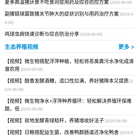
夏季高温猪厌食不吃食对症用药及综合防控方案
[2026-08-06]
副猪链球菌致猪关节肿大的症状识别与用药治疗方案
[2026-0
8-05]
鸡球虫病快速诊断与综合防治分享
[2026-08-05]
生态养殖视频
更多 >
【视频】微生物搭配浮萍种植，轻松将恶臭粪污水净化成清
澈农用
[2026-08-08]
【视频】醇香发酵酒糟，适口性拉满，养好猪降本又提质
[2
026-08-08]
【视频】微生物净水+浮萍种养循环：轻松解决养殖环保难
题，低
[2026-08-08]
【视频】就地发酵青绿秸秆，养猪增收好法子
[2026-08-08]
【视频】日粮搭配益生菌，改善鸭群肠道还净化鸭舍
[2026-0