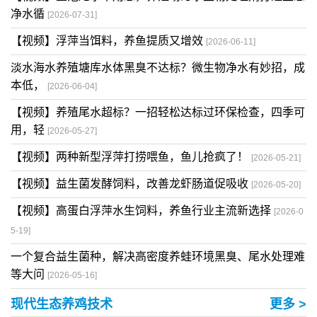
净水循
[2026-07-31]
【视频】浮萍当饵料，养鱼提质又增效
[2026-06-11]
淡水海水养殖塘库水体黑臭不达标？微生物净水有妙招，成
本低，
[2026-06-04]
【视频】养殖尾水超标？一招轻松达标过环保检查，四季可
用，轻
[2026-05-27]
【视频】两种新型浮萍打捞喂鱼，鱼儿抢疯了！
[2026-05-21]
【视频】益生菌发酵饲料，改善龙虾肠道促吸收
[2026-05-20]
【视频】高蛋白浮萍水生饲料，养鱼行业主流新选择
[2026-0
5-19]
一个复合益生菌种，解决高密度养蛙环境黑臭、尾水处理难
等大问
[2026-05-16]
现代生态养鸡技术
更多 >