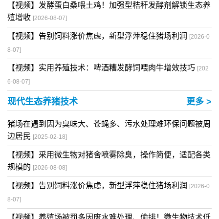
【视频】发酵蛋白桑喂土鸡！加强型秸秆发酵剂解锁生态养
殖增收
[2026-08-07]
【视频】告别饲料涨价焦虑，新型浮萍稳住猪场利润
[2026-0
8-07]
【视频】实用养殖技术：啤酒糟发酵饲喂肉牛增效技巧
[202
6-08-07]
现代生态养猪技术
更多 >
猪场在遇到因为臭味大、苍蝇多、污水处理难环保问题被周
边居民
[2025-02-18]
【视频】采用微生物对猪舍喷雾除臭，操作简便，适配各类
规模的
[2026-08-08]
【视频】告别饲料涨价焦虑，新型浮萍稳住猪场利润
[2026-0
8-07]
【视频】养殖场被罚多因废水难处理、偷排！微生物技术低