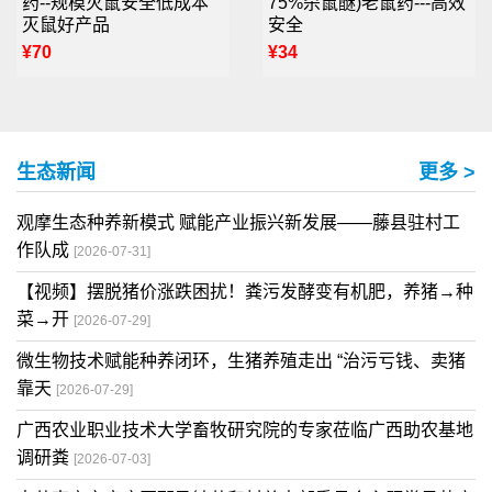
药--规模灭鼠安全低成本
75%杀鼠醚)老鼠药---高效
灭鼠好产品
安全
¥70
¥34
生态新闻
更多 >
观摩生态种养新模式 赋能产业振兴新发展——藤县驻村工
作队成
[2026-07-31]
【视频】摆脱猪价涨跌困扰！粪污发酵变有机肥，养猪→种
菜→开
[2026-07-29]
微生物技术赋能种养闭环，生猪养殖走出 “治污亏钱、卖猪
靠天
[2026-07-29]
广西农业职业技术大学畜牧研究院的专家莅临广西助农基地
调研粪
[2026-07-03]