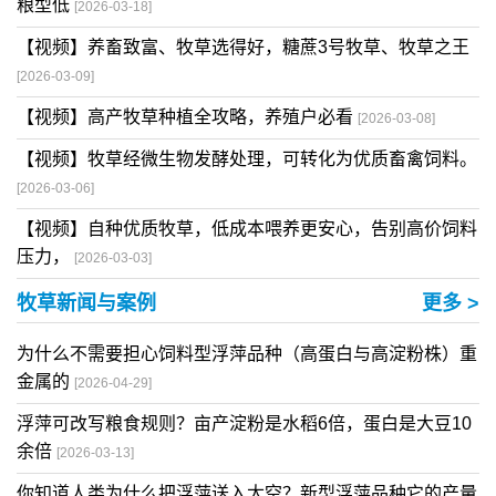
粮型低
[2026-03-18]
【视频】养畜致富、牧草选得好，糖蔗3号牧草、牧草之王
[2026-03-09]
【视频】高产牧草种植全攻略，养殖户必看
[2026-03-08]
【视频】牧草经微生物发酵处理，可转化为优质畜禽饲料。
[2026-03-06]
【视频】自种优质牧草，低成本喂养更安心，告别高价饲料
压力，
[2026-03-03]
牧草新闻与案例
更多 >
为什么不需要担心饲料型浮萍品种（高蛋白与高淀粉株）重
金属的
[2026-04-29]
浮萍可改写粮食规则？亩产淀粉是水稻6倍，蛋白是大豆10
余倍
[2026-03-13]
你知道人类为什么把浮萍送入太空？新型浮萍品种它的产量