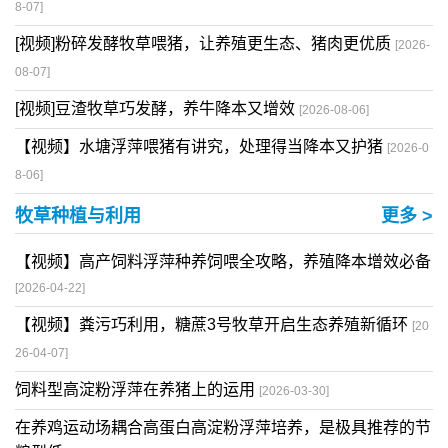
8-07]
[视频]粉碎发酵牧草喂猪，让养殖更生态、猪肉更优质
[2026-
08-07]
[视频]豆渣牧草巧发酵，养牛降本又增效
[2026-08-06]
【视频】水塘浮萍喂猪有讲究，处理得当降本又护猪
[2026-0
8-06]
牧草种植与利用
更多 >
【视频】高产饲料浮萍种养饲喂全攻略，养殖降本增效必备
[2026-04-22]
【视频】粪污巧利用，糖蔗3号牧草开启生态养殖新循环
[20
26-04-07]
饲料型高淀粉浮萍在养猪上的运用
[2026-03-30]
在养鸡运动场耦合高蛋白高淀粉浮萍培养，是极具推荐的节