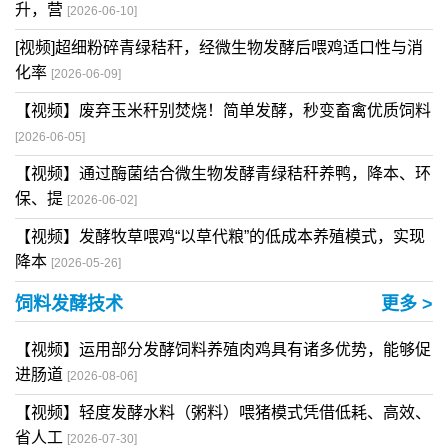
升，营
[2026-06-10]
[视频]超细粉碎青绿秸秆，经微生物发酵后喂鸡适口性与消
化率
[2026-06-09]
【视频】废弃玉米秆别焚烧！简单发酵，秒变畜禽优质饲料
[2026-06-05]
【视频】通过酶菌结合微生物发酵青绿秸秆养鸭，降本、环
保、提
[2026-06-02]
【视频】发酵牧草喂鸡“以草代粮”的低成本养殖模式，实现
降本
[2026-05-26]
饲料发酵技术
更多 >
【视频】运用部分发酵饲料养殖肉鸡具有诸多优势，能够促
进肠道
[2026-08-06]
【视频】轻度发酵水料（粥料）喂猪模式凭借低耗、高效、
省人工
[2026-07-30]