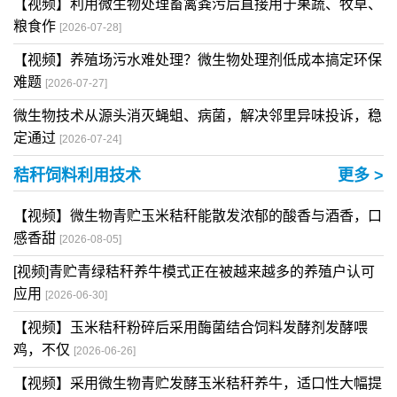
【视频】利用微生物处理畜禽粪污后直接用于果蔬、牧草、
粮食作
[2026-07-28]
【视频】养殖场污水难处理？微生物处理剂低成本搞定环保
难题
[2026-07-27]
微生物技术从源头消灭蝇蛆、病菌，解决邻里异味投诉，稳
定通过
[2026-07-24]
秸秆饲料利用技术
更多 >
【视频】微生物青贮玉米秸秆能散发浓郁的酸香与酒香，口
感香甜
[2026-08-05]
[视频]青贮青绿秸秆养牛模式正在被越来越多的养殖户认可
应用
[2026-06-30]
【视频】玉米秸秆粉碎后采用酶菌结合饲料发酵剂发酵喂
鸡，不仅
[2026-06-26]
【视频】采用微生物青贮发酵玉米秸秆养牛，适口性大幅提