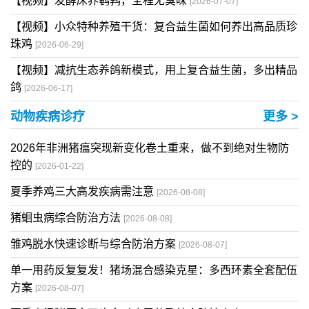
【视频】发酵床养鹌鹑，全程无臭味
[2026-07-07]
【视频】小众特种养殖干货：复合益生菌如何养出高品质珍
珠鸡
[2026-06-29]
【视频】减抗生态养鸽新模式，用上复合益生菌，多出精品
鸽
[2026-06-17]
动物疾病诊疗
更多 >
2026年非洲猪瘟突现新变化卷土重来，做不到绝对生物防
控的
[2026-01-22]
夏季养鸡三大高发疾病需注意
[2026-08-08]
猪蛔虫病综合防治方法
[2026-08-08]
雏鸡脱水快速诊断与综合防治方案
[2026-08-07]
单一用药反复复发！猪场混合感染克星：多西环素全套配伍
方案
[2026-08-07]