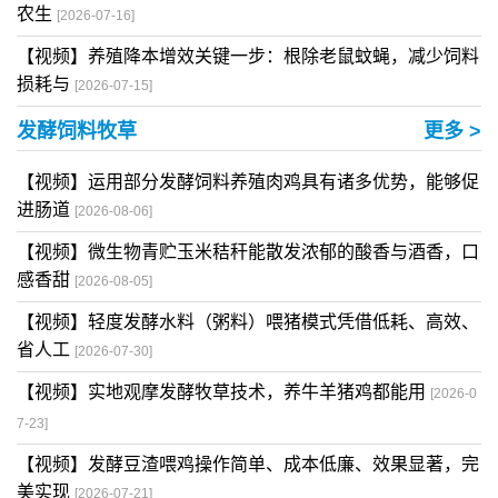
农生
[2026-07-16]
【视频】养殖降本增效关键一步：根除老鼠蚊蝇，减少饲料
损耗与
[2026-07-15]
发酵饲料牧草
更多 >
【视频】运用部分发酵饲料养殖肉鸡具有诸多优势，能够促
进肠道
[2026-08-06]
【视频】微生物青贮玉米秸秆能散发浓郁的酸香与酒香，口
感香甜
[2026-08-05]
【视频】轻度发酵水料（粥料）喂猪模式凭借低耗、高效、
省人工
[2026-07-30]
【视频】实地观摩发酵牧草技术，养牛羊猪鸡都能用
[2026-0
7-23]
【视频】发酵豆渣喂鸡操作简单、成本低廉、效果显著，完
美实现
[2026-07-21]