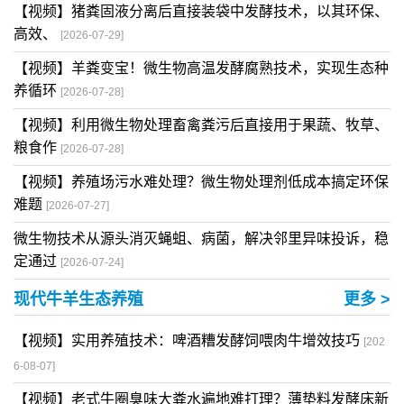
【视频】猪粪固液分离后直接装袋中发酵技术，以其环保、
高效、
[2026-07-29]
【视频】羊粪变宝！微生物高温发酵腐熟技术，实现生态种
养循环
[2026-07-28]
【视频】利用微生物处理畜禽粪污后直接用于果蔬、牧草、
粮食作
[2026-07-28]
【视频】养殖场污水难处理？微生物处理剂低成本搞定环保
难题
[2026-07-27]
微生物技术从源头消灭蝇蛆、病菌，解决邻里异味投诉，稳
定通过
[2026-07-24]
现代牛羊生态养殖
更多 >
【视频】实用养殖技术：啤酒糟发酵饲喂肉牛增效技巧
[202
6-08-07]
【视频】老式牛圈臭味大粪水遍地难打理？薄垫料发酵床新