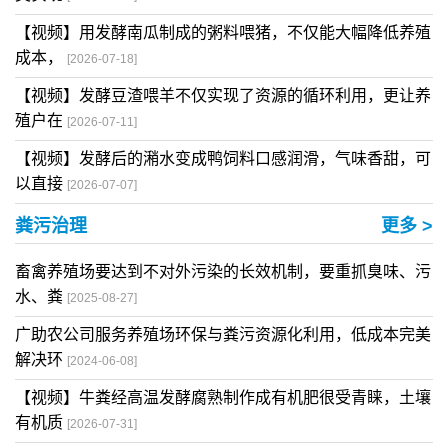
【视频】用发酵南瓜制成的粥料喂猪，不仅能大幅降低养殖
成本，
[2026-07-18]
【视频】发酵豆渣喂羊不仅实现了资源的循环利用，更让养
殖户在
[2026-07-11]
【视频】发酵后的潲水变成鸭饲料口感润滑，气味香甜，可
以直接
[2026-07-07]
粪污治理
更多 >
畜禽养殖场要达到不对外污染的长效机制，要重抓臭味、污
水、粪
[2025-08-27]
广助农公司服务养殖场环保与粪污资源化利用，低成本完美
解决环
[2024-06-08]
【视频】牛粪经高温发酵腐熟制作成有机肥很受青睐，土壤
有机质
[2026-07-31]