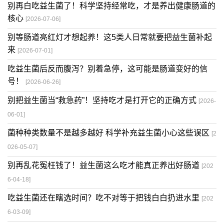
别再白吃益生菌了！科学坚持经常吃，才是养出健康肠道的
核心
[2026-07-06]
别等肠道亮红灯才想起养！这5类人日常就要把益生菌补起
来
[2026-07-01]
吃益生菌后反而腹泻？别着急停，这可能是肠道变好的信
号！
[2026-06-26]
别把益生菌当“救急药”！坚持吃才是打开它的正确方式
[2026-
06-01]
菌种种类数量不是越多越好 科学补充益生菌小心这些误区
[2
026-05-07]
别再乱花冤枉钱了！益生菌这么吃才能真正养出好肠道
[202
6-04-18]
吃益生菌还在瞎选时间？吃不对等于把钱白白扔进水里
[202
6-03-09]