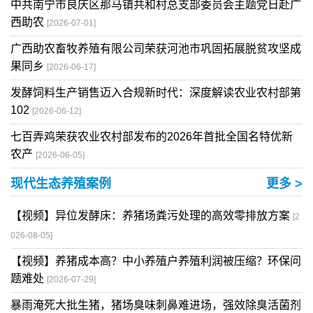
中共南宁市良庆区那马镇共和村总支部委员会主题党日赴广
西助农
[2026-07-01]
广西助农畜牧养殖有限公司荣获河池市巩固拓展脱贫攻坚成
果同乡
[2026-06-17]
发酵饲料生产销售迈入合规新时代：深度解读农业农村部第
102
[2026-06-12]
七百弄鸡荣获农业农村部发布的2026年首批全国名特优新
农产
[2026-06-05]
现代生态养殖案例
更多 >
【视频】异位发酵床：养猪场粪污处理的高效零排放方案
[2
026-08-05]
【视频】养猪成本高？中小养殖户养殖利润被压缩？环保问
题难处
[2026-07-29]
暴雨淹死大批生猪，猪场臭味刺鼻难进场，强效除臭活菌剂