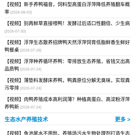
【视频】新手养鸭福音，饲料型高蛋白浮萍降低养殖翻车概
率
[2026-08-03]
【视频】别再鲜草直接喂鸭！发酵过后适口性翻倍、少生病
[2026-07-30]
【视频】浮萍生态散养招牌鸭天然浮萍饲育低脂鲜香生鲜好
鸭餐桌
[2026-07-28]
【视频】浮萍种养循环养鸭：零排放生态养殖，省钱又出高
品质鸭
[2026-07-24]
【视频】薄垫料发酵床养鸭，鸭粪原位分解无臭味，实现粪
污零排
[2026-07-24]
【视频】肉鸭养殖成本高利润薄？种植高蛋白、高淀粉浮萍
养鸭新
[2026-07-24]
生态水产养殖技术
更多 >
【视频】鱼池尾水不用愁，养殖场污水生物处理剂打造生态