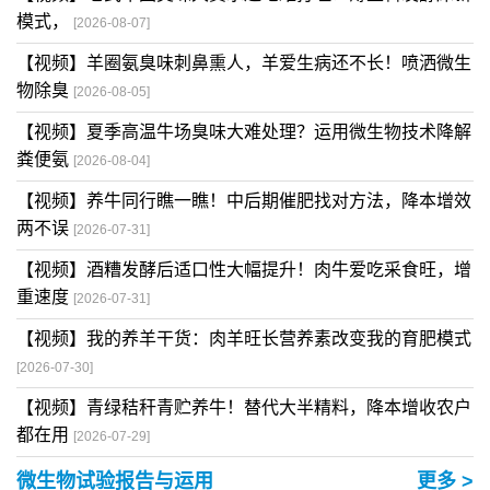
模式，
[2026-08-07]
【视频】羊圈氨臭味刺鼻熏人，羊爱生病还不长！喷洒微生
物除臭
[2026-08-05]
【视频】夏季高温牛场臭味大难处理？运用微生物技术降解
粪便氨
[2026-08-04]
【视频】养牛同行瞧一瞧！中后期催肥找对方法，降本增效
两不误
[2026-07-31]
【视频】酒糟发酵后适口性大幅提升！肉牛爱吃采食旺，增
重速度
[2026-07-31]
【视频】我的养羊干货：肉羊旺长营养素改变我的育肥模式
[2026-07-30]
【视频】青绿秸秆青贮养牛！替代大半精料，降本增收农户
都在用
[2026-07-29]
微生物试验报告与运用
更多 >