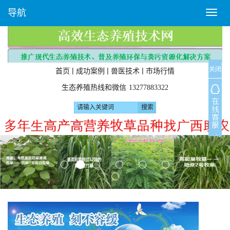
导航
T
o
g
g
l
关闭
e
|
|
|
首页
成功案例
兽医技术
市场行情
n
生态养殖热线和微信
13277883322
a
v
i
P
N
g
r
e
a
‹
›
e
x
t
v
t
i
i
o
o
n
u
s