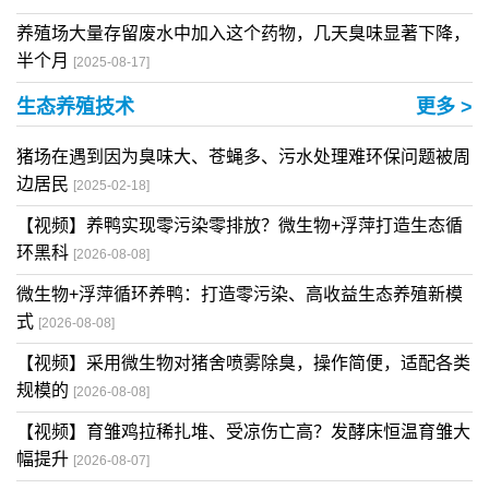
养殖场大量存留废水中加入这个药物，几天臭味显著下降，
半个月
[2025-08-17]
生态养殖技术
更多 >
猪场在遇到因为臭味大、苍蝇多、污水处理难环保问题被周
边居民
[2025-02-18]
【视频】养鸭实现零污染零排放？微生物+浮萍打造生态循
环黑科
[2026-08-08]
微生物+浮萍循环养鸭：打造零污染、高收益生态养殖新模
式
[2026-08-08]
【视频】采用微生物对猪舍喷雾除臭，操作简便，适配各类
规模的
[2026-08-08]
【视频】育雏鸡拉稀扎堆、受凉伤亡高？发酵床恒温育雏大
幅提升
[2026-08-07]