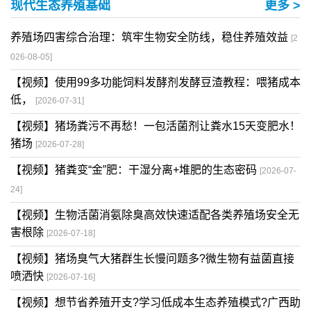
现代生态养殖基础
更多 >
养殖场四害综合治理：筑牢生物安全防线，稳住养殖效益
[2
026-08-05]
【视频】使用99多功能饲料发酵剂发酵豆渣教程：喂猪成本
低，
[2026-07-31]
【视频】猪场粪污不再愁！一包活菌剂让粪水15天变肥水！
猪场
[2026-07-28]
【视频】猪粪变“金”肥：干湿分离+堆肥的生态密码
[2026-07-
24]
【视频】生物活菌消氨除臭高效快速适配各类养殖场安全无
害根除
[2026-07-18]
【视频】猪场臭气大猪群生长慢问题多?微生物有益菌直接
喷洒快
[2026-07-16]
【视频】想节省养殖开支?学习低成本生态养殖模式?广西助