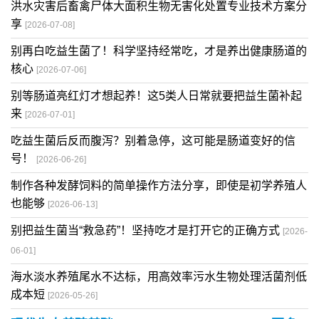
洪水灾害后畜禽尸体大面积生物无害化处置专业技术方案分
享
[2026-07-08]
别再白吃益生菌了！科学坚持经常吃，才是养出健康肠道的
核心
[2026-07-06]
别等肠道亮红灯才想起养！这5类人日常就要把益生菌补起
来
[2026-07-01]
吃益生菌后反而腹泻？别着急停，这可能是肠道变好的信
号！
[2026-06-26]
制作各种发酵饲料的简单操作方法分享，即使是初学养殖人
也能够
[2026-06-13]
别把益生菌当“救急药”！坚持吃才是打开它的正确方式
[2026-
06-01]
海水淡水养殖尾水不达标，用高效率污水生物处理活菌剂低
成本短
[2026-05-26]