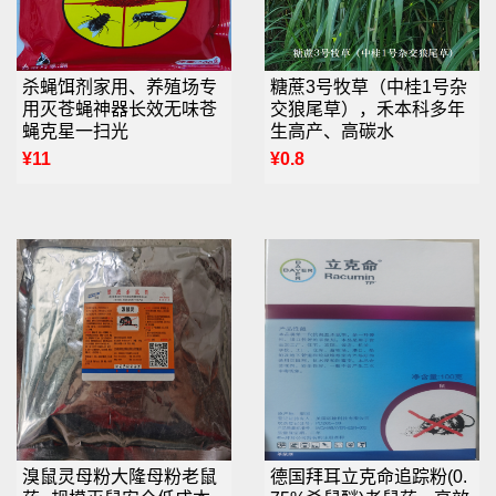
杀蝇饵剂家用、养殖场专
糖蔗3号牧草（中桂1号杂
用灭苍蝇神器长效无味苍
交狼尾草），禾本科多年
蝇克星一扫光
生高产、高碳水
¥11
¥0.8
溴鼠灵母粉大隆母粉老鼠
德国拜耳立克命追踪粉(0.