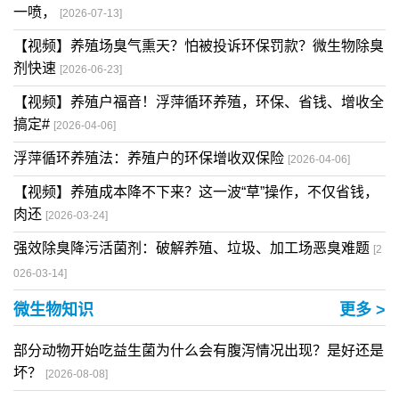
一喷，
[2026-07-13]
【视频】养殖场臭气熏天？怕被投诉环保罚款？微生物除臭
剂快速
[2026-06-23]
【视频】养殖户福音！浮萍循环养殖，环保、省钱、增收全
搞定#
[2026-04-06]
浮萍循环养殖法：养殖户的环保增收双保险
[2026-04-06]
【视频】养殖成本降不下来？这一波“草”操作，不仅省钱，
肉还
[2026-03-24]
强效除臭降污活菌剂：破解养殖、垃圾、加工场恶臭难题
[2
026-03-14]
微生物知识
更多 >
部分动物开始吃益生菌为什么会有腹泻情况出现？是好还是
坏？
[2026-08-08]