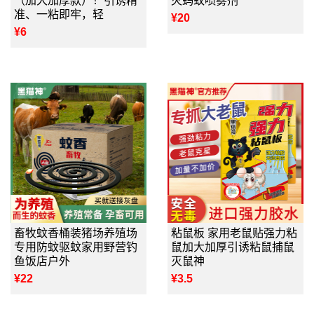
（加大加厚款）！引诱精
灭蚂蚁喷雾剂
准、一粘即牢，轻
¥20
¥6
畜牧蚊香桶装猪场养殖场
粘鼠板 家用老鼠贴强力粘
专用防蚊驱蚊家用野营钓
鼠加大加厚引诱粘鼠捕鼠
鱼饭店户外
灭鼠神
¥22
¥3.5