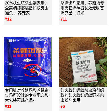
20%呋虫胺杀虫剂家用，
杀蝇饵剂家用、养殖场专
全窝端蟑螂跳蚤蚂蚁臭虫
用灭苍蝇神器长效无味苍
通杀 ，养宠家
蝇克星一扫光
¥12
¥11
专门针对养殖场和苍蝇密
红火蚁红蚂蚁杀虫粉剂蚂
集场所设计的专业配方和
蚁药红火蚁红蚂蚁野外杀
大包装灭蝇产品-
虫粉剂家用
¥11
¥6