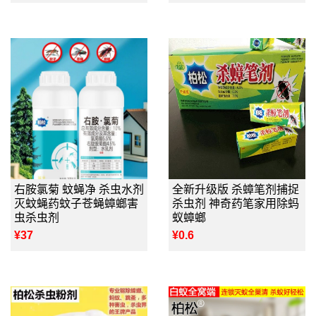
右胺氯菊 蚊蝇净 杀虫水剂
全新升级版 杀蟑笔剂捕捉
灭蚊蝇药蚊子苍蝇蟑螂害
杀虫剂 神奇药笔家用除蚂
虫杀虫剂
蚁蟑螂
¥37
¥0.6