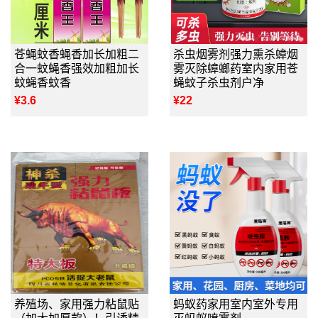
苍蝇蚊香蝇香加长加粗二
杀虫烟雾剂强力熏杀蟑烟
合一蚊蝇香强效加粗加长
雾灭除蟑螂药室内家用苍
蚊蝇香蚊香
蝇蚊子杀虫剂户净
¥3.6
¥22
养殖场、家用强力粘鼠贴
蚂蚁药家用室内室外专用