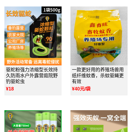
驱蛇粉强力浓缩型长效持
一款更好用的养殖场兽用
久防雨水户外露营庭院野
纸纤维蚊香，杀蚊驱蝇更
钓驱蛇虫
有效
¥18
¥40元/袋