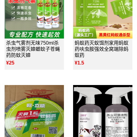
杀虫气雾剂无味750ml杀
蚂蚁药灭蚁饵剂家用蚂蚁
虫剂喷雾灭蟑螂蚊子苍蝇
药呋虫胺强效全窝端除蚂
药防蚊灭蟑
蚁药
¥25
¥1.5