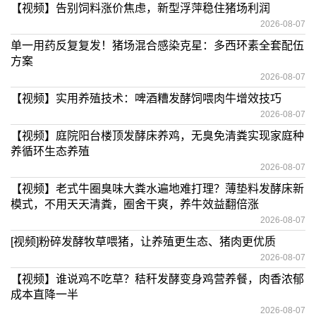
【视频】告别饲料涨价焦虑，新型浮萍稳住猪场利润
2026-08-07
单一用药反复复发！猪场混合感染克星：多西环素全套配伍
方案
2026-08-07
【视频】实用养殖技术：啤酒糟发酵饲喂肉牛增效技巧
2026-08-07
【视频】庭院阳台楼顶发酵床养鸡，无臭免清粪实现家庭种
养循环生态养殖
2026-08-07
【视频】老式牛圈臭味大粪水遍地难打理？薄垫料发酵床新
模式，不用天天清粪，圈舍干爽，养牛效益翻倍涨
2026-08-07
[视频]粉碎发酵牧草喂猪，让养殖更生态、猪肉更优质
2026-08-07
【视频】谁说鸡不吃草？秸秆发酵变身鸡营养餐，肉香浓郁
成本直降一半
2026-08-07