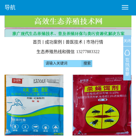
导航
T
o
g
g
l
关闭
e
|
|
|
首页
成功案例
兽医技术
市场行情
n
生态养殖热线和微信
13277883322
a
v
i
g
a
t
i
o
n