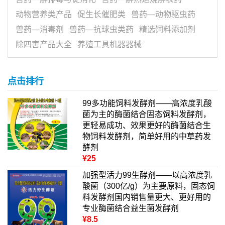
动物营养类产品
促生长催肥类
兽药—动物驱虫药
兽药—消毒剂
兽药—抗球虫类药
精选饲料添加剂
除四害产品大全
养殖工具机器器械
点击排行
99多功能饲料发酵剂——高浓度乳酸
菌为主的酶菌结合固态饲料发酵剂，
更轻易成功、效果更好的酶菌结合生
物饲料发酵剂，简单好用的中草药发
酵剂
¥25
加强型活力99生酵剂——以高浓度乳
酸菌（300亿/g）为主要原料，固态饲
料发酵剂国内销售量更大、更好用的
专业酶菌结合益生菌发酵剂
¥8.5