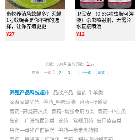
畜牧养殖场蚊蝇多？灭蝇
卫民安 （0.5%呋虫胺可溶
1号蚊蝇香是你不错的选
液）杀虫喷射剂，无需兑
择，让你养殖更更
水直接喷洒
¥27
¥12
1
总数：534条 当前页数：
/27
1
首页 上一页
2
3
...
下一页
尾页
养殖产品科技超市
品改产品
兽药-牛羊类
家畜家禽销售
兽药_呼吸道类
兽药--肠道类
兽药--高烧高热类
兽药--增强免疫力类
兽药--补血类
兽药—广谱抗菌消类
兽药—常规用药
兽用疫苗类
兽药—母猪产前后药
兽药—激素类药物
兽药—解排毒与促消化
兽药—解热退烧解表药