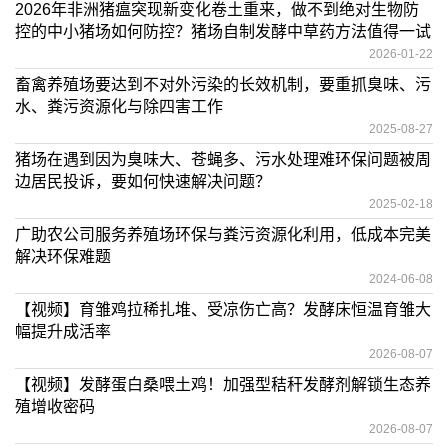
2026年非洲猪瘟突现新变化卷土重来，做不到绝对生物防
控的中小猪场如何防控？猪场自制发酵中草药方法值得一试
2026-01-22
畜禽养殖场要达到不对外污染的长效机制，要重抓臭味、污
水、粪污资源化与除四害工作
2025-08-27
猪场在遇到因为臭味大、苍蝇多、污水处理难环保问题被周
边居民投诉，要如何快速解决问题？
2025-02-18
广助农公司服务养殖场环保与粪污资源化利用，低成本完美
解决环保难题
2024-06-08
【视频】育雏鸡拉稀扎堆、受凉伤亡高？发酵床恒温育雏大
幅提升成活率
2026-08-07
【视频】发酵蛋白桑喂土鸡！加强型秸秆发酵剂解锁生态养
殖增收密码
2026-08-07