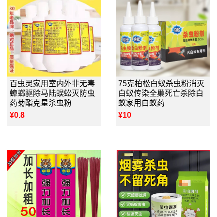
百虫灵家用室内外非无毒
75克柏松白蚁杀虫粉消灭
蟑螂驱除马陆蜈蚣灭防虫
白蚁传染全巢死亡杀除白
药菊酯克星杀虫粉
蚁家用白蚁药
¥0.8
¥10