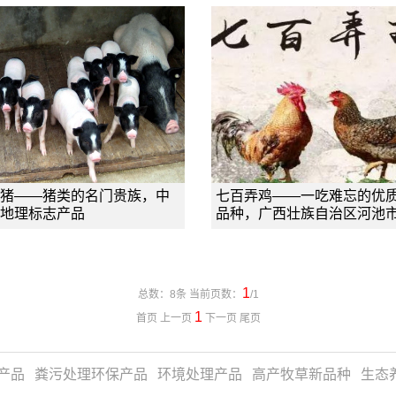
猪——猪类的名门贵族，中
七百弄鸡——一吃难忘的优
地理标志产品
品种，广西壮族自治区河池
1
总数：8条 当前页数：
/1
1
首页 上一页
下一页 尾页
产品
粪污处理环保产品
环境处理产品
高产牧草新品种
生态