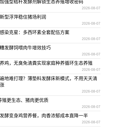
加强型秸秆发酵剂解锁生态养殖增收密码
2026-08-07
新型浮萍稳住猪场利润
2026-08-07
感染克星：多西环素全套配伍方案
2026-08-07
糟发酵饲喂肉牛增效技巧
2026-08-07
养鸡，无臭免清粪实现家庭种养循环生态养殖
2026-08-07
遍地难打理？薄垫料发酵床新模式，不用天天清
涨
2026-08-07
让养殖更生态、猪肉更优质
2026-08-07
发酵变身鸡营养餐，肉香浓郁成本直降一半
2026-08-07