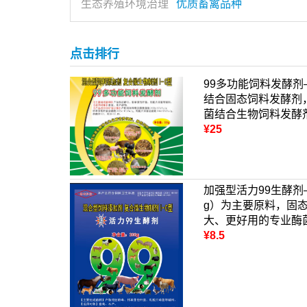
生态养殖环境治理
优质畜禽品种
点击排行
99多功能饲料发酵
结合固态饲料发酵剂
菌结合生物饲料发酵
¥25
加强型活力99生酵剂
g）为主要原料，固
大、更好用的专业酶
¥8.5