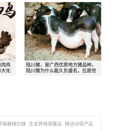
质肉鸡
陆川猪，是广西优质地方猪品种，
市大化
陆川猪为什么能久负盛名，位居世
养殖器械仪器
生态养殖保健品
精选动保产品