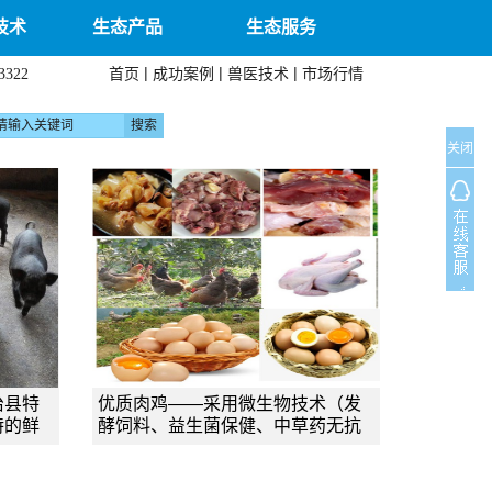
技术
生态产品
生态服务
|
|
|
首页
成功案例
兽医技术
市场行情
3322
关闭
治县特
优质肉鸡——采用微生物技术（发
特的鲜
酵饲料、益生菌保健、中草药无抗