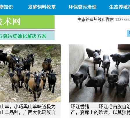
物知识
发酵饲料牧草
环保粪污治理
生态养殖
生态养殖热线和微信
1327788
山羊，小巧黑山羊味道极为
环江香猪——环江毛南族自
山羊品种，广西大化瑶族自
产，宴席上的珍馐，以其独