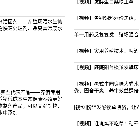
【视频】发酵蛋白桑喂土鸡！
【视频】告别饲料涨价焦虑，
剂活菌剂——养殖场污水生物
物快速处理剂、恶臭粪污废水
单一用药反复复发！猪场混合
【视频】实用养殖技术：啤酒
【视频】庭院阳台楼顶发酵床
【视频】老式牛圈臭味大粪水
粪，圈舍干爽，养牛效益翻倍
术典型代表产品——养猪专用
养猪低成本生态健康养殖更好
物制剂产品，可以高温制粒、
[视频]粉碎发酵牧草喂猪，
水中添加
【视频】谁说鸡不吃草？秸秆