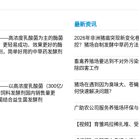
最新资讯
剂——高浓度乳酸菌为主的酶菌
2026年非洲猪瘟突现新变
，更轻易成功、效果更好的酶
控？猪场自制发酵中草药方法
剂，简单好用的中草药发酵剂
畜禽养殖场要达到不对外污染
除四害工作
猪场在遇到因为臭味大、苍蝇
——以高浓度乳酸菌（300亿/
何快速解决问题？
态饲料发酵剂国内销售量更
菌结合益生菌发酵剂
广助农公司服务养殖场环保与
【视频】育雏鸡拉稀扎堆、受