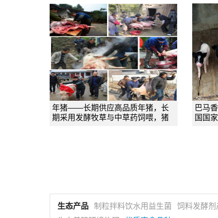
年猪——长期供应高品质年猪，长
巴马香
期采用发酵牧草与中草药饲喂，猪
国国家
生态产品
制粒拌料饮水用益生菌
饲料发酵剂