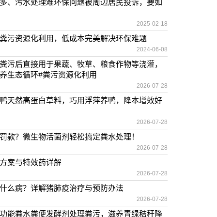
多、污水处理难环保问题被周边居民投诉，要如
2025-02-18
粪污资源化利用，低成本完美解决环保难题
2024-06-08
粪污后直接用于果蔬、牧草、粮食作物等浇灌，
养生态循环#粪污资源化利用
2026-07-28
鸭天然高蛋白草料，巧用浮萍养鸭，降本增效好
2026-07-28
罚款？微生物活菌剂轻松搞定粪水处理！
2026-07-28
方案与特效药详解
2026-07-28
什么病？详解猪肺疫治疗与预防办法
2026-07-28
功能粪水粪便发酵剂处理粪污，滋养青绿秸秆降