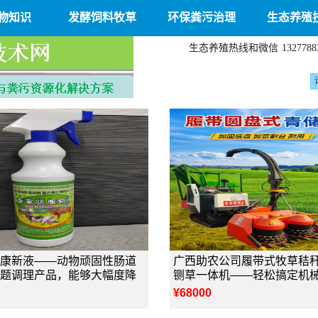
物知识
发酵饲料牧草
环保粪污治理
生态养殖
生态养殖热线和微信
1327788
康新液——动物顽固性肠道
广西助农公司履带式牧草秸
题调理产品，能够大幅度降
铡草一体机——轻松搞定机
¥68000