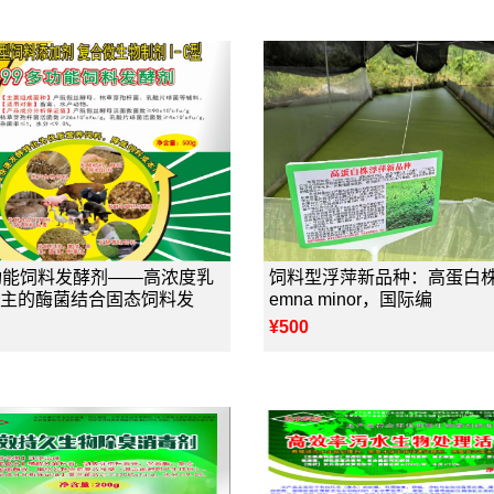
功能饲料发酵剂——高浓度乳
饲料型浮萍新品种：高蛋白株
主的酶菌结合固态饲料发
emna minor，国际编
¥500