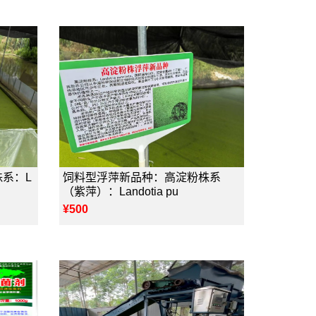
系：L
饲料型浮萍新品种：高淀粉株系
（紫萍）：Landotia pu
¥500