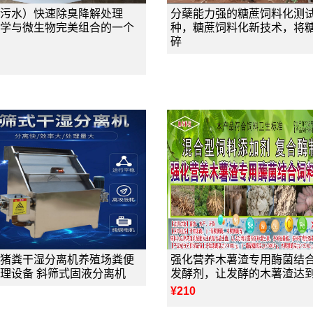
污水）快速除臭降解处理
分蘖能力强的糖蔗饲料化测
学与微生物完美组合的一个
种，糖蔗饲料化新技术，将
碎
猪粪干湿分离机养殖场粪便
强化营养木薯渣专用酶菌结
理设备 斜筛式固液分离机
发酵剂，让发酵的木薯渣达
¥210