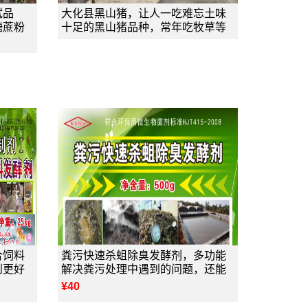
试品
大化县黑山猪，让人一吃难忘土味
糖蔗粉
十足的黑山猪品种，常年吃牧草等
合饲料
粪污快速杀蛆除臭发酵剂，多功能
到更好
解决粪污处理中遇到的问题，还能
¥40