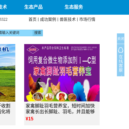
技术
生态产品
生态服务
|
|
|
首页
成功案例
兽医技术
市场行情
3322
关闭
秆收割
家禽脚趾羽毛营养宝，短时间加快
械化将
家禽长出长脚趾、羽毛，并且能够
¥15