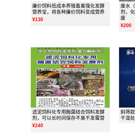
廉价饲料低成本养殖畜禽强化发酵
废水（
营养宝，将各种廉价饲料变成营养
剂，化
废
¥130
¥200
滤泥饲料化专用酶菌结合饲料发酵
斜筛款
剂，可以长时间保存不臭不发霉营
干湿处
¥240