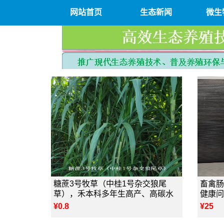
网站首页
生态新闻
微生
糖蔗3号牧草（中桂1号杂交狼尾
畜禽肠
草），禾本科多年生高产、高碳水
健康问
¥0.8
¥25