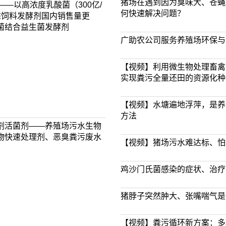
猪场在遇到因为臭味大、苍蝇
——以高浓度乳酸菌（300亿/
何快速解决问题？
态饲料发酵剂国内销售量更
菌结合益生菌发酵剂
广助农公司服务养殖场环保与
【视频】利用微生物处理畜禽
实现粪污全量还田的资源化种
【视频】水塘遍地浮萍，是养
方法
剂活菌剂——养殖场污水生物
物快速处理剂、恶臭粪污废水
【视频】猪场污水难达标、怕
鸡沙门氏菌感染的症状、治疗
猪脖子突然肿大、张嘴喘气是
【视频】粪污循环新方案：多