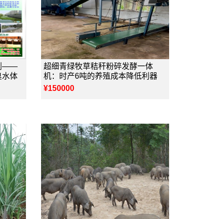
剂——
超细青绿牧草秸秆粉碎发酵一体
臭水体
机：时产6吨的养殖成本降低利器
¥150000