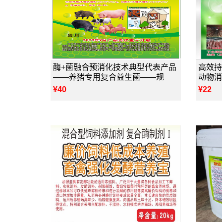
酶+菌融合预消化技术典型代表产品
高效持
——养猪专用复合益生菌——规
动物消
¥40
¥22