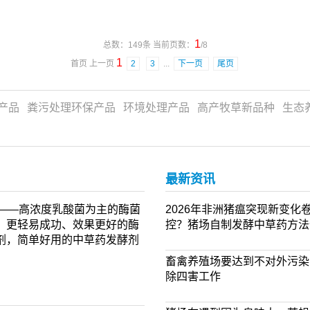
1
总数：149条 当前页数：
/8
1
首页 上一页
2
3
...
下一页
尾页
产品
粪污处理环保产品
环境处理产品
高产牧草新品种
生态
最新资讯
剂——高浓度乳酸菌为主的酶菌
2026年非洲猪瘟突现新变
，更轻易成功、效果更好的酶
控？猪场自制发酵中草药方法
剂，简单好用的中草药发酵剂
畜禽养殖场要达到不对外污染
除四害工作