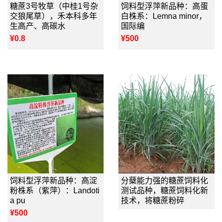
糖蔗3号牧草（中桂1号杂
饲料型浮萍新品种：高蛋
交狼尾草），禾本科多年
白株系：Lemna minor，
生高产、高碳水
国际编
¥0.8
¥500
饲料型浮萍新品种：高淀
分蘖能力强的糖蔗饲料化
粉株系（紫萍）：Landoti
测试品种，糖蔗饲料化新
a pu
技术，将糖蔗粉碎
¥500