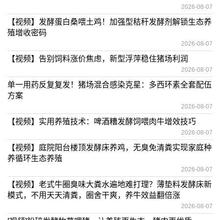
2026-08-07
【视频】发酵蛋白桑喂土鸡！加强型秸秆发酵剂解锁生态养
殖增收密码
2026-08-07
【视频】告别饲料涨价焦虑，新型浮萍稳住猪场利润
2026-08-07
单一用药反复复发！猪场混合感染克星：多西环素全套配伍
方案
2026-08-07
【视频】实用养殖技术：啤酒糟发酵饲喂肉牛增效技巧
2026-08-07
【视频】庭院阳台楼顶发酵床养鸡，无臭免清粪实现家庭种
养循环生态养殖
2026-08-07
【视频】老式牛圈臭味大粪水遍地难打理？薄垫料发酵床新
模式，不用天天清粪，圈舍干爽，养牛效益翻倍涨
2026-08-07