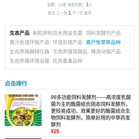
1
总数：13条 当前页数：
/1
1
首页 上一页
下一页 尾页
生态产品
制粒拌料饮水用益生菌
饲料发酵剂产品
粪污处理环保产品
环境处理产品
高产牧草新品种
生态养殖器械仪器
生态养殖保健品
精选动保产品
生态养殖环境治理
优质畜禽品种
点击排行
99多功能饲料发酵剂——高浓度乳酸
菌为主的酶菌结合固态饲料发酵剂，
更轻易成功、效果更好的酶菌结合生
物饲料发酵剂，简单好用的中草药发
酵剂
¥25