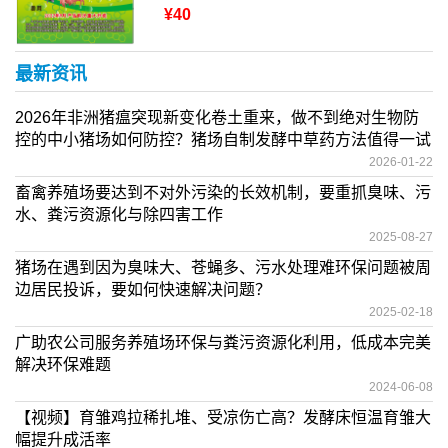
¥40
最新资讯
2026年非洲猪瘟突现新变化卷土重来，做不到绝对生物防
控的中小猪场如何防控？猪场自制发酵中草药方法值得一试
2026-01-22
畜禽养殖场要达到不对外污染的长效机制，要重抓臭味、污
水、粪污资源化与除四害工作
2025-08-27
猪场在遇到因为臭味大、苍蝇多、污水处理难环保问题被周
边居民投诉，要如何快速解决问题？
2025-02-18
广助农公司服务养殖场环保与粪污资源化利用，低成本完美
解决环保难题
2024-06-08
【视频】育雏鸡拉稀扎堆、受凉伤亡高？发酵床恒温育雏大
幅提升成活率