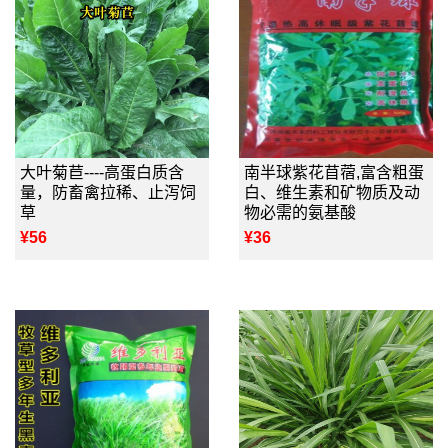
大叶菊苣----高蛋白质含
南半球紫花苜蓿,富含粗蛋
量，防畜禽拉稀、止泻饲
白、维生素和矿物质及动
草
物必需的氨基酸
¥56
¥36