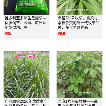
维多利亚多年生黑麦草---
高稻草2号牧草，高粱与
优质饲草、公园、庭园及
水稻杂交的新一代牧草品
小型绿地、高
种，多年生营养高
¥25
¥0.6
广西助农2026年优质高产
苎麻1号蛋白牧草——高