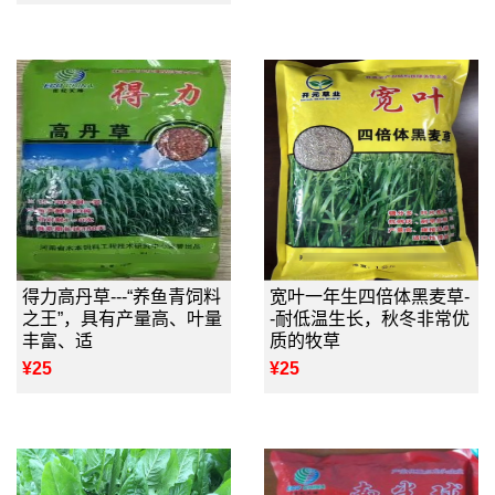
得力高丹草---“养鱼青饲料
宽叶一年生四倍体黑麦草-
之王”，具有产量高、叶量
-耐低温生长，秋冬非常优
丰富、适
质的牧草
¥25
¥25