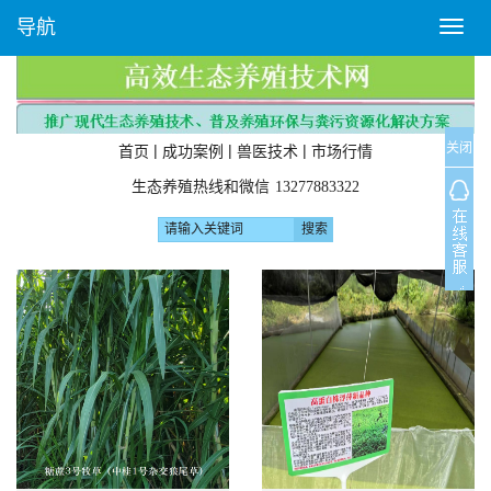
导航
T
o
g
g
l
关闭
e
|
|
|
首页
成功案例
兽医技术
市场行情
n
生态养殖热线和微信
13277883322
a
v
i
g
a
t
i
o
n