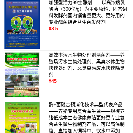
加强型活力99生酵剂——以高浓度乳
酸菌（300亿/g）为主要原料，固态饲
料发酵剂国内销售量更大、更好用的
专业酶菌结合益生菌发酵剂
¥8.5
高效率污水生物处理剂活菌剂——养
殖场污水生物处理剂、黑臭水体生物
快速处理剂、恶臭粪污废水快速除臭
剂
¥45
酶+菌融合预消化技术典型代表产品
——养猪专用复合益生菌——规模养
猪低成本生态健康养殖更好更专业复
合益生微生物制剂产品，可以高温制
粒、直接加入饲料中、饮水中添加