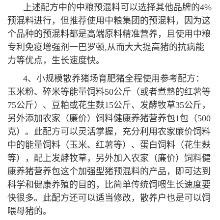
上述配方中的中粮预混料可以选择其他品牌的4%
预混料进行，但推荐使用中粮集团的预混料，因为这
个品种的预混料都是高端原料精准营养，且
使用中粮
专利免疫增强剂一巴罗顿,从而大大提高猪的抗病能
力等优点，生长速度快。
4、小规模散养猪场育肥猪全程使用参考配方：
玉米粉、碎米等能量饲料50公斤（或者煮熟的红薯等
75公斤）、豆粕或花生麸15公斤、发酵牧草35公斤，
另外添加农家（廉价）饲料健康养猪营养包1包（500
克）。此配方可以灵活掌握，充分利用农家廉价饲料
中的能量饲料（玉米、红薯等）、蛋白饲料（花生麸
等），配上发酵牧草，另外加入农家（廉价）饲料健
康养猪营养包这个加强型猪预混料的产品，即可达到
科学和健康养殖的目的，比简单传统饲喂生长速度要
快很多。此配方还可以适当修改，散养户也是可以饲
喂母猪的。