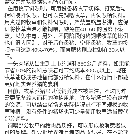
需要养殖场根据实际情况而定。
在用牧草饲喂时，可用设备将牧草切碎、打浆后与
精料搅拌饲喂，也可以先饲喂牧草，再饲喂精饲料。
用煮过的牧草和饲料饲喂时，严禁盖锅盖煮沸，应保
证将牧草煮沸才能饲喂，避免在40 -60 的温度下焖
煮，以免中毒。另外，不同阶段的猪饲喂牧草的比例
也有很大区别。对于后备母猪、空怀母猪，牧草的投
喂量可达到40%-70%，而育肥猪则应控制在30%以
下。
一头肉猪从出生到上市约消耗350公斤饲料，如果能
节省10%的饲料意味着可节约成本300元以上。现在
牧草能够成熟地替代部分精饲料，在什么行情下都能
更好地实现养猪的赢利。
目前，牧草养猪以其低饲养成本被关注，不过同时
需要配备较大面积的种植用地，许多猪场并没有这样
的资源。可以结合猪场的实际情况进行不同规模的牧
草种植，没有条件的猪场也可少量使用牧草适当替代
部分饲料。
饲喂部分牧草的猪肉品质好，可以形成被消费者认
可的品牌。
想要批量养猪且猪肉品质要好，在不能放