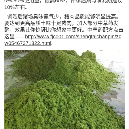
0%-50%使用量，最高60%；怀孕后期与哺乳期建议
10%左右。
饲喂后猪场臭味氨气少，猪肉品质能够明显提高。
要达到更高品质土味十足猪肉，加入部分中草药发
酵，效果让你惊讶比你想象中更好。中草药配方点击
这里——
http://www.fjc001.com/shengtaichanpin/zc
y/05467371822.html
。