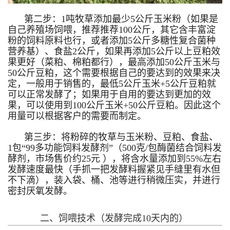
第二步：1吨牧草添加最少5公斤玉米粉（如果是
自己养殖场饲喂，推荐推荐100公斤，其它含丰富淀
粉的饲料原料也行，或者添加5公斤多糖性复合菌种
营养基）、食盐2公斤，如果再添加5公斤以上豆粕效
果更好（菜粕、棉粕都行），最高添加50公斤玉米与
50公斤豆粕，这个需要根据自己的要达到的效果来决
定，一般用于销售的，最低5公斤玉米+5公斤豆粕就
可以正常发酵了；如果用于自用的要达到更加的效
果，可以使用到100公斤玉米+50公斤豆粕。因此这个
用量可以根据客户的需要而制定。
第三步：将粉碎的牧草与玉米粉、豆粕、食盐、
1包“99多功能饲料发酵剂”（500克/包酶菌结合饲料发
酵剂，市场售价约25元 ），将含水量添加到55%左右
发酵速度最快（手抓一把发酵料握紧见手缝里有水但
不下滴），装入袋、桶、池等进行稍微压实，并进行
密封厌氧发酵。
二、饲喂技术（发酵完成10天内的）