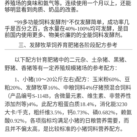
养殖场的臭味和氨气等。连续使用一个月以上，还能
够明显看到肉质、奶品的改善。
“99多功能饲料发酵剂”不仅发酵简单，成功率几
乎是百分之百，含水量在40%-100%均可发酵，是目
前国内使用更多、物美价廉的的全能饲料发酵剂。
三、发酵牧草饲养育肥猪各阶段配方参考
以下配方针育肥猪中的二元杂、土杂猪、黑猪、
野猪、香猪等有一定养殖规模猪场的参考配方：
1、小猪(10～20公斤左右)配方：玉米粉60%、豆
粕20%、发酵牧草16%、
中粮饲料4%仔猪预混合饲料
（产品编号S-114B，
含微量元素、维生素、非营养性
添加剂等)4%。此配方粗蛋白质18.4%，消化能3230
大卡/千克，粗纤维3.5%，钙0.73%、磷0.682%，赖氨
酸0.92%，各项指标均满足小猪的日粮营养需要，而
且并不偏太高，是比较标准的小猪饲料营养配方。