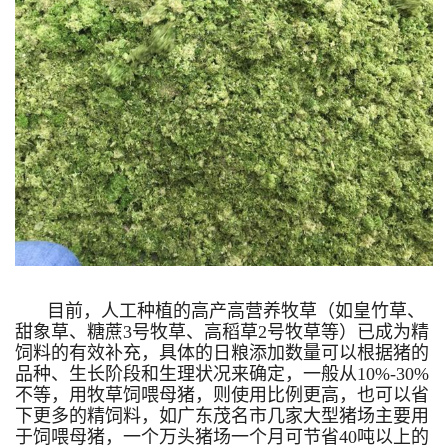
目前，人工种植的高产高营养牧草（如皇竹草、
甜象草、糖蔗3号牧草、高稻草2号牧草等）已成为精
饲料的有效补充，具体的日粮添加数量可以根据猪的
品种、生长阶段和生理状况来确定，一般从10%-30%
不等，用牧草饲喂母猪，则使用比例更高，也可以省
下更多的精饲料，如广东茂名市几家大型猪场主要用
于饲喂母猪，一个万头猪场一个月可节省40吨以上的