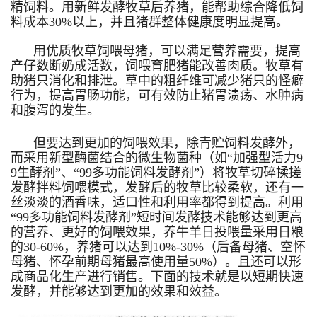
精饲料。用新鲜发酵牧草后养猪，能帮助综合降低饲
料成本30%以上，并且猪群整体健康度明显提高。
用优质牧草饲喂母猪，可以满足营养需要，提高
产仔数断奶成活数，饲喂育肥猪能改善肉质。牧草有
助猪只消化和排泄。草中的粗纤维可减少猪只的怪癖
行为，提高胃肠功能，可有效防止猪胃溃疡、水肿病
和腹泻的发生。
但要达到更加的饲喂效果，除青贮饲料发酵外，
而采用新型酶菌结合的微生物菌种（如“加强型活力9
9生酵剂”、“99多功能饲料发酵剂”）将牧草切碎揉搓
发酵拌料饲喂模式，发酵后的牧草比较柔软，还有一
丝淡淡的酒香味，适口性和利用率都得到提高。利用
“99多功能饲料发酵剂”短时间发酵技术能够达到更高
的营养、更好的饲喂效果，养牛羊日投喂量采用日粮
的30-60%，养猪可以达到10%-30%（后备母猪、空怀
母猪、怀孕前期母猪最高使用量50%）。且还可以形
成商品化生产进行销售。下面的技术就是以短期快速
发酵，并能够达到更加的效果和效益。