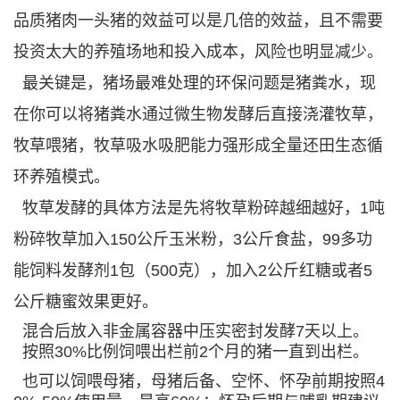
品质猪肉一头猪的效益可以是几倍的效益，且不需要
投资太大的养殖场地和投入成本，风险也明显减少。
最关键是，猪场最难处理的环保问题是猪粪水，现
在你可以将猪粪水通过微生物发酵后直接浇灌牧草，
牧草喂猪，牧草吸水吸肥能力强形成全量还田生态循
环养殖模式。
牧草发酵的具体方法是先将牧草粉碎越细越好，1吨
粉碎牧草加入150公斤玉米粉，3公斤食盐，99多功
能饲料发酵剂1包（500克），加入2公斤红糖或者5
公斤糖蜜效果更好。
混合后放入非金属容器中压实密封发酵7天以上。
按照30%比例饲喂出栏前2个月的猪一直到出栏。
也可以饲喂母猪，母猪后备、空怀、怀孕前期按照4