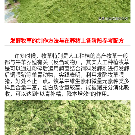
发酵牧草的制作方法与在养猪上各阶段参考配方
许多时候，牧草特别是人工种植的高产牧草一般
都与牛羊养殖有关（反刍动物），其实人工种植牧草
是可以通过粉碎后运用酶菌结合饲料发酵剂进行发酵
后饲喂猪等单胃动物，
实践表明，利用发酵牧草喂
猪，好处不止一点。牧草中维生素和微量元素种类多
样且含量丰富，蛋白质含量较高，能被猪充分消化吸
收，可以达到“以青补精，降本增效”的作用。