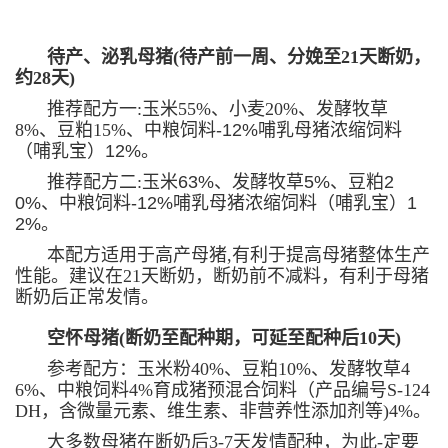
待产、泌乳母猪(待产前一周、分娩至21天断奶，
约28天)
推荐配方一:玉米55%、小麦20%、发酵牧草
8%、豆粕15%、
中粮饲料-12%哺乳母猪浓缩饲料
（哺乳宝）12%。
推荐配方二:玉
米63%、发酵牧草5%、豆粕2
0%、中粮饲料-12%哺乳母猪浓缩饲料（哺乳宝）1
2%。
本配方适用于高产母猪,有利于提高母猪整体生产
性能。
建议在21天断奶，断奶前不减料，有利于母猪
断奶后正常发情。
空怀母猪(断奶至配种期，可延至配种后10天)
参考配方：玉米粉40%、豆粕10%、发酵牧草4
6%、
中粮饲料4%育成猪预混合饲料（产品编号S-124
DH，
含微量元素、维生素、非营养性添加剂等)4%。
大多数母猪在断奶后3-7天发情配种，为此-定要