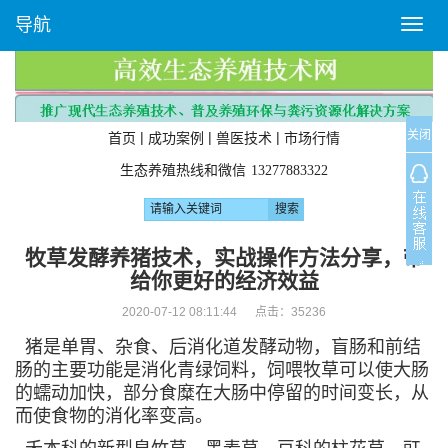
导航
T
o
g
g
l
关闭
e
|
|
|
首页
成功案例
兽医技术
市场行情
n
生态养殖热线和微信
13277883322
a
v
i
g
牧草发酵养猪技术，实战操作方法分享，带
a
给你更好的经济效益
t
i
2020-07-12 08:11:44 点击：
35236
o
猪是单胃、杂食、后消化道发酵动物，盲肠和前结
n
肠的主要功能是消化青绿饲料，饲喂牧草可以使大肠
的蠕动加快，部分食糜在大肠中停留的时间变长，从
而使食物的消化率变高。