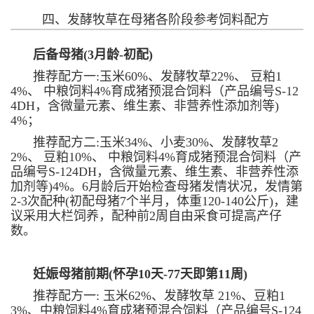
四、发酵牧草在母猪各阶段参考饲料配方
后备母猪(3月龄-初配)
推荐配方一:玉米60%、发酵牧草22%、 豆粕1
4%、
中粮饲料4%育成猪预混合饲料（产品编号S-12
4DH，
含微量元素、维生素、非营养性添加剂等)
4%；
推荐配方二:玉米34%、小麦30%、发酵牧草2
2%、 豆粕10%、
中粮饲料4%育成猪预混合饲料（产
品编号S-124DH，
含微量元素、维生素、非营养性添
加剂等)4%
。6月龄后开始检查
母猪发情状况，发情第
2-3次配种(初配母猪7个半月，体重120-140公斤)，建
议采用大栏饲养，配种前2周自由采食可提高产仔
数。
妊娠母猪前期(怀孕10天-77天即第11周)
推荐配方一: 玉米62%、发酵牧草 21%、豆粕1
3%、
中粮饲料4%育成猪预混合饲料（产品编号S-124