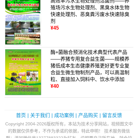
高效率污水生物处理剂活菌剂——养
殖场污水生物处理剂、黑臭水体生物
快速处理剂、恶臭粪污废水快速除臭
剂
¥45
酶+菌融合预消化技术典型代表产品
——养猪专用复合益生菌——规模养
猪低成本生态健康养殖更好更专业复
合益生微生物制剂产品，可以高温制
粒、直接加入饲料中、饮水中添加
¥40
首页
|
关于我们
|
成功案例
|
产品购买
|
留言反馈
Copyright 2004-2026版权所有，本站为技术分享网站，视频图文中
的数据仅供参考，不作为承诺的依据，特此申明！ 技术服务微信