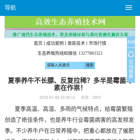
导航
T
o
g
g
l
关闭
e
|
|
|
首页
成功案例
兽医技术
市场行情
n
生态养殖热线和微信
13277883322
a
v
i
g
夏季养牛不长膘、反复拉稀？多半是霉菌毒
a
素在作祟！
t
i
2026-07-06 15:36:12 点击：
2053
o
夏季高温、高湿、多雨的气候特点，给霉菌繁殖
n
创造了绝佳条件，也是养牛行业霉菌病害的高发频发
季。不少养牛户在日常养殖中，把重心都放在了催肥