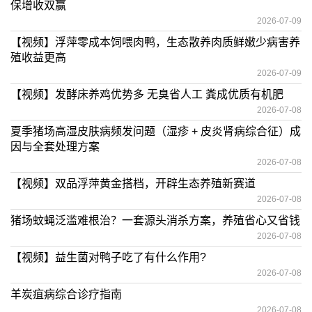
保增收双赢
2026-07-09
【视频】浮萍零成本饲喂肉鸭，生态散养肉质鲜嫩少病害养
殖收益更高
2026-07-09
【视频】发酵床养鸡优势多 无臭省人工 粪成优质有机肥
2026-07-08
夏季猪场高湿皮肤病频发问题（湿疹 + 皮炎肾病综合征）成
因与全套处理方案
2026-07-08
【视频】双品浮萍黄金搭档，开辟生态养殖新赛道
2026-07-08
猪场蚊蝇泛滥难根治？一套源头消杀方案，养殖省心又省钱
2026-07-08
【视频】益生菌对鸭子吃了有什么作用?
2026-07-08
羊炭疽病综合诊疗指南
2026-07-08