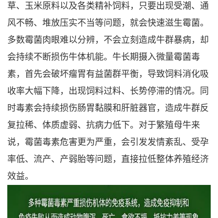
草、玉米原料以及各类精补饲料，只要出现受潮、通
风不畅、堆放压实不当等问题，就会快速滋生霉菌。
多数霉菌肉眼难以分辨，不会立刻造成牛群暴病，却
会持续不断损伤牛体机能。牛长期摄入微量霉菌毒
素，首先会破坏瘤胃有益菌群平衡，导致饲料消化吸
收率大幅下降，出现饲料过料、长势停滞的情况。同
时毒素会持续损伤肠胃黏膜和肝脏器官，造成牛群反
复拉稀、体质虚弱、抗病力低下。对于繁殖母牛来
说，霉菌毒素危害更为严重，会引发发情紊乱、受孕
率低、流产、产弱胎等问题，直接拉低整体养殖经济
效益。