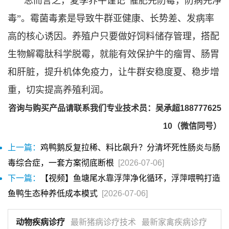
总而言之，夏季养牛谨记“催肥先防霉，防病先净
毒”。霉菌毒素是导致牛群亚健康、长势差、发病率
高的核心诱因。养殖户只要做好饲料储存管理，搭配
生物解霉肽科学脱霉，就能有效保护牛的瘤胃、肠胃
和肝脏，提升机体免疫力，让牛群安稳度夏、稳步增
重，切实提高养殖利润。
咨询与购买产品请联系我们专业技术员：吴承超188777625
10（微信同号）
上一篇：
鸡鸭鹅反复拉稀、料比飙升？分清坏死性肠炎与肠
毒综合症，一套方案彻底断根
[2026-07-06]
下一篇：
【视频】鱼塘尾水靠浮萍净化循环，浮萍喂鸭打造
鱼鸭生态种养低成本模式
[2026-07-06]
动物疾病诊疗
最新猪病诊疗技术
最新家禽疾病诊疗