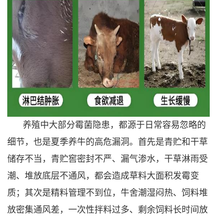
养殖中大部分霉菌隐患，都源于日常容易忽略的
细节，也是夏季养牛的高危漏洞。首先是青贮和干草
储存不当，青贮窖密封不严、漏气渗水，干草淋雨受
潮、堆放底层不通风，都会造成草料大面积发霉变
质；其次是精料管理不到位，牛舍潮湿闷热、饲料堆
放密集通风差，一次性拌料过多、剩余饲料长时间放