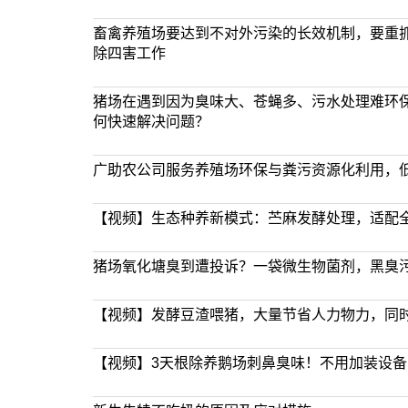
畜禽养殖场要达到不对外污染的长效机制，要重
除四害工作
猪场在遇到因为臭味大、苍蝇多、污水处理难环
何快速解决问题？
广助农公司服务养殖场环保与粪污资源化利用，
【视频】生态种养新模式：苎麻发酵处理，适配
猪场氧化塘臭到遭投诉？一袋微生物菌剂，黑臭
【视频】发酵豆渣喂猪，大量节省人力物力，同
【视频】3天根除养鹅场刺鼻臭味！不用加装设