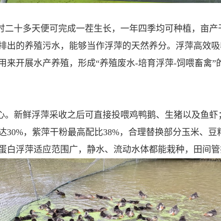
时二十多天便可完成一茬生长，一年四季均可种植，亩产
排出的养殖污水，能够当作浮萍的天然养分。浮萍高效吸
用来开展水产养殖，形成“养殖废水‑培育浮萍‑饲喂畜禽
心。新鲜浮萍采收之后可直接投喂鸡鸭鹅、生猪以及鱼虾
达30%，紫萍干粉最高配比38%，合理替换部分玉米、
蛋白浮萍适应范围广，静水、流动水体都能栽种，田间管