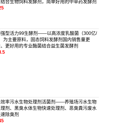
菌结合生物饲料发酵剂，简单好用的中草药发酵剂
25
加强型活力99生酵剂——以高浓度乳酸菌（300亿/
g）为主要原料，固态饲料发酵剂国内销售量更
大、更好用的专业酶菌结合益生菌发酵剂
8.5
高效率污水生物处理剂活菌剂——养殖场污水生物
处理剂、黑臭水体生物快速处理剂、恶臭粪污废水
快速除臭剂
45