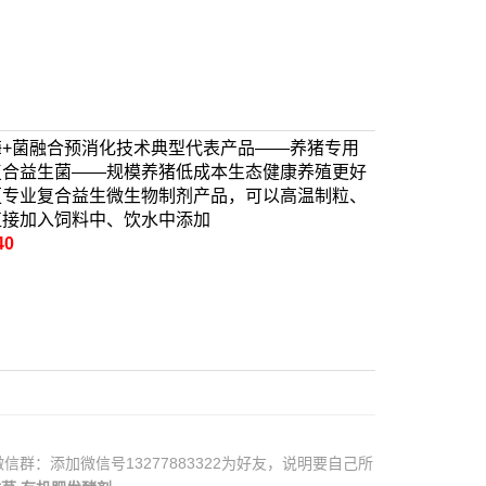
酶+菌融合预消化技术典型代表产品——养猪专用
复合益生菌——规模养猪低成本生态健康养殖更好
更专业复合益生微生物制剂产品，可以高温制粒、
直接加入饲料中、饮水中添加
40
微信群：添加微信号13277883322为好友，说明要自己所