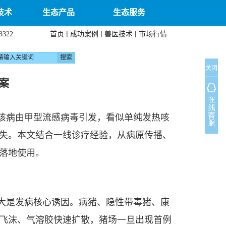
技术
生态产品
生态服务
|
|
|
首页
成功案例
兽医技术
市场行情
3322
关闭
案
该病由甲型流感病毒引发，看似单纯发热咳
失。本文结合一线诊疗经验，从病原传播、
落地使用。
大是发病核心诱因。病猪、隐性带毒猪、康
飞沫、气溶胶快速扩散，猪场一旦出现首例