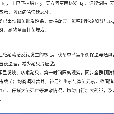
多维1kg、卡巴匹林钙1kg、复方阿莫西林粉1kg，连续饲
应激，防止病情快速恶化。
天多已出现细菌继发感染，更换配方：每吨饲料添加替乐1k
炎、副猪嗜血杆菌爆发。
杜绝猪流感反复发生的核心。秋冬季节需平衡保温与通风
昼夜温差，减少猪只冷应激。
零星发烧、咳嗽猪只，第一时间隔离观察，同步全群预防
毒载量；均衡饲料营养，补足维生素与微量元素，稳固猪
流产、仔猪大量死亡等复杂情况，切勿自行加大药量，及
。