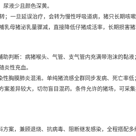
结，尿液少且颜色深黄。
行好转；一旦延误治疗，会转为慢性呼吸道病，猪只长期咳
哺乳母猪泌乳量骤减，直接降低仔猪成活率，长期损害猪
辅助判断：病猪喉头、气管、支气管内充满带泡沫的黏液
随炎性充血。
染性胸膜肺炎混淆。单纯猪流感全群同步发病、死亡率低
方案差异较大，切勿盲目混药。条件允许的猪场，可采集
料方案，兼顾退烧、抗病毒、阻断继发感染，全程搭配多