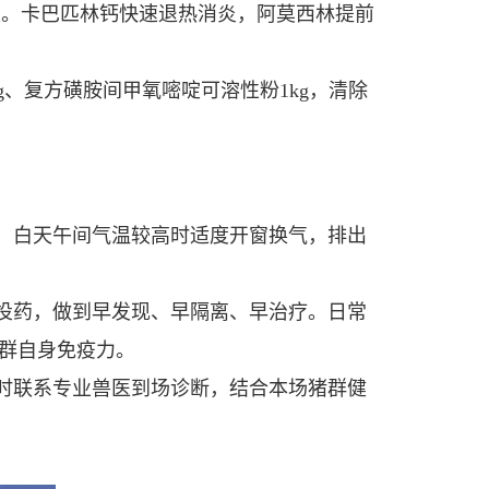
喂5天。卡巴匹林钙快速退热消炎，阿莫西林提前
g、复方磺胺间甲氧嘧啶可溶性粉1kg，清除
，白天午间气温较高时适度开窗换气，排出
投药，做到早发现、早隔离、早治疗。日常
群自身免疫力。
时联系专业兽医到场诊断，结合本场猪群健