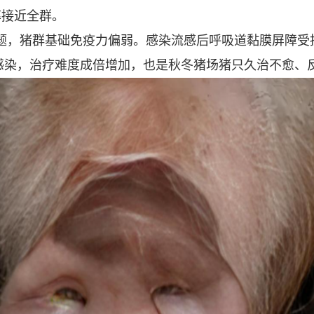
率接近全群。
题，猪群基础免疫力偏弱。感染流感后呼吸道黏膜屏障受
感染，治疗难度成倍增加，也是秋冬猪场猪只久治不愈、