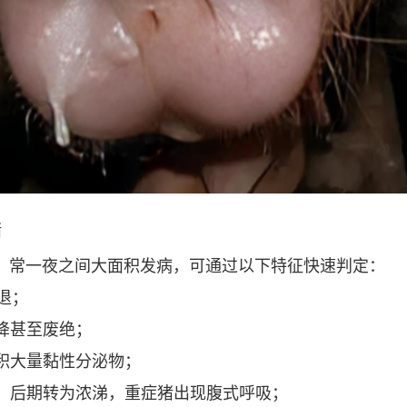
猪
兆，常一夜之间大面积发病，可通过以下特征快速判定：
不退；
下降甚至废绝；
堆积大量黏性分泌物；
涕，后期转为浓涕，重症猪出现腹式呼吸；