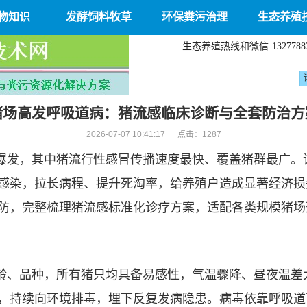
物知识
发酵饲料牧草
环保粪污治理
生态养殖
生态养殖热线和微信
1327788
猪场高发呼吸道病：猪流感临床诊断与全套防治方
2026-07-07 10:41:17 点击：
1287
爆发，其中猪流行性感冒传播速度最快、覆盖猪群最广。
感染，拉长病程、提升死淘率，给养殖户造成显著经济损
防，完整梳理猪流感标准化诊疗方案，适配各类规模猪场
龄、品种，所有猪只均具备易感性，气温骤降、昼夜温差
，持续向环境排毒，埋下反复发病隐患。病毒依靠呼吸道