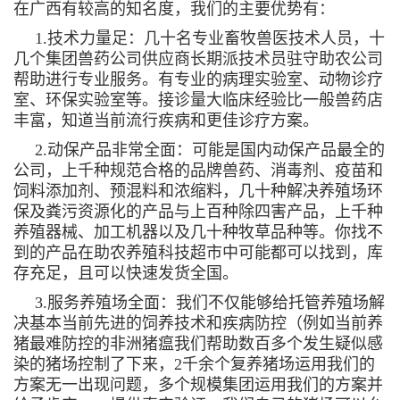
在广西有较高的知名度，我们的主要优势有：
1.技术力量足：几十名专业畜牧兽医技术人员，十
几个集团兽药公司供应商长期派技术员驻守助农公司
帮助进行专业服务。有专业的病理实验室、动物诊疗
室、环保实验室等。接诊量大临床经验比一般兽药店
丰富，知道当前流行疾病和更佳诊疗方案。
2.动保产品非常全面：可能是国内动保产品最全的
公司，上千种规范合格的品牌兽药、消毒剂、疫苗和
饲料添加剂、预混料和浓缩料，几十种解决养殖场环
保及粪污资源化的产品与上百种除四害产品，上千种
养殖器械、加工机器以及几十种牧草品种等。你找不
到的产品在助农养殖科技超市中可能都可以找到，库
存充足，且可以快速发货全国。
3.服务养殖场全面：我们不仅能够给托管养殖场解
决基本当前先进的饲养技术和疾病防控（例如当前养
猪最难防控的非洲猪瘟我们帮助数百多个发生疑似感
染的猪场控制了下来，2千余个复养猪场运用我们的
方案无一出现问题，多个规模集团运用我们的方案并