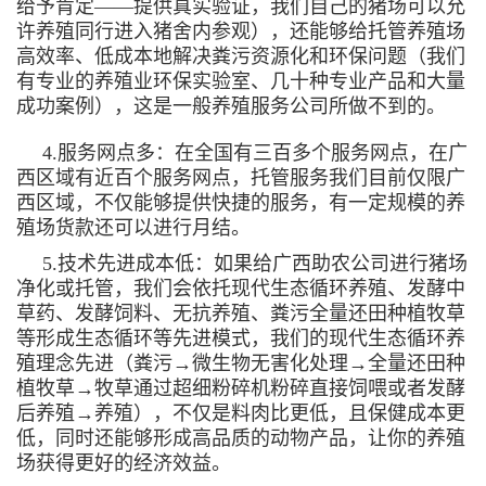
给予肯定——提供真实验证，我们自己的猪场可以允
许养殖同行进入猪舍内参观），还能够给托管养殖场
高效率、低成本地解决粪污资源化和环保问题（我们
有专业的养殖业环保实验室、几十种专业产品和大量
成功案例），这是一般养殖服务公司所做不到的。
4.服务网点多：在全国有三百多个服务网点，在广
西区域有近百个服务网点，托管服务我们目前仅限广
西区域，不仅能够提供快捷的服务，有一定规模的养
殖场货款还可以进行月结。
5.技术先进成本低：如果给广西助农公司进行猪场
净化或托管，我们会依托现代生态循环养殖、发酵中
草药、发酵饲料、无抗养殖、粪污全量还田种植牧草
等形成生态循环等先进模式，我们的现代生态循环养
殖理念先进（粪污→微生物无害化处理→全量还田种
植牧草→牧草通过超细粉碎机粉碎直接饲喂或者发酵
后养殖→养殖），不仅是料肉比更低，且保健成本更
低，同时还能够形成高品质的动物产品，让你的养殖
场获得更好的经济效益。