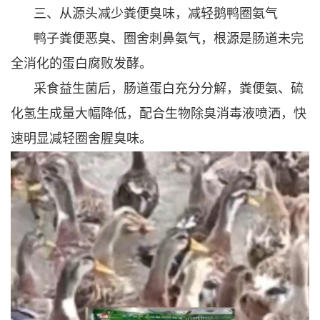
三、从源头减少粪便臭味，减轻鹅鸭圈氨气
鸭子粪便恶臭、圈舍刺鼻氨气，根源是肠道未完
全消化的蛋白腐败发酵。
采食益生菌后，肠道蛋白充分分解，粪便氨、硫
化氢生成量大幅降低，配合生物除臭消毒液喷洒，快
速明显减轻圈舍腥臭味。