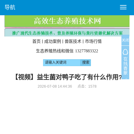
导航
T
o
g
g
l
关闭
e
|
|
|
首页
成功案例
兽医技术
市场行情
n
生态养殖热线和微信
13277883322
a
v
i
g
【视频】益生菌对鸭子吃了有什么作用?
a
2026-07-08 14:44:36 点击：
1578
t
i
o
n