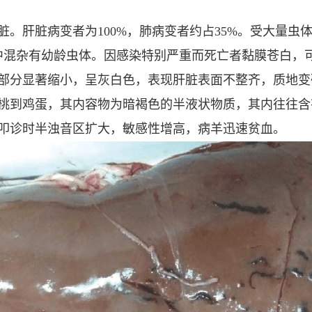
。肝脏病变者为100%，肺病变者约占35%。受大量虫
中混杂有幼龄虫体。因感染特别严重而死亡者黏膜苍白，
部分显著缩小，呈灰白色，表现肝脏表面不整齐，质地变
桃到鸡蛋，其内容物为暗褐色的半液状物质，其内往往含
叩诊时半浊音区扩大，敏感性增高，病羊迅速贫血。