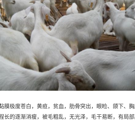
黏膜极度苍白，黄疸，贫血，肋骨突出，眼睑、颌下、胸
程长的逐渐消瘦，被毛粗乱，无光泽，毛干易断，有局部