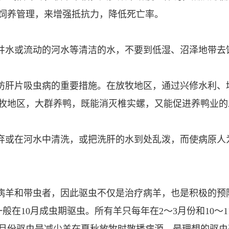
饲养管理，来增强抵抗力，降低死亡率。
、井水或流动的河水等清洁的水，不要到低湿、沼泽地带去
预防肝片吸虫病的重要措施。在放牧地区，通过兴修水利
牧地区，大群养鸭，既能消灭椎实螺，又能促进养鸭业的
乱弃或在河水中清洗，或把洗肝的水到处乱泼，而使病原
于病羊和带虫者，因此驱虫不仅是治疗病羊，也是积极的
在10月成虫期驱虫。所有羊只每年在2～3月份和10～1
3月份驱虫是减少羊在夏秋放牧时散播病源。最理想的驱