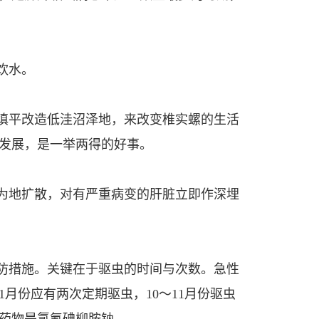
饮水。
、填平改造低洼沼泽地，来改变椎实螺的生活
发展，是一举两得的好事。
人为地扩散，对有严重病变的肝脏立即作深埋
预防措施。关键在于驱虫的时间与次数。急性
1月份应有两次定期驱虫，10～11月份驱虫
虫药物是氯氰碘柳胺钠。