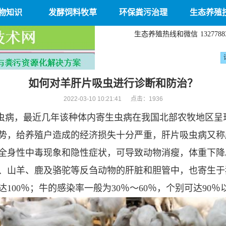
物知识
发酵饲料牧草
环保粪污治理
生态养殖
生态养殖热线和微信
1327788
如何对羊肝片吸虫进行诊断和防治？
2022-03-10 10:21:41 点击：
1936
虫病，最近几年该种体内寄生虫病在我国北部农牧地区呈
势，给养殖户造成的经济损失十分严重，肝片吸虫病又称
全身性中毒现象和隐性症状，可导致动物消瘦，体重下降
、山羊、鹿及骆驼等反刍动物的肝脏和胆管中，也寄生于
达100％；牛的感染率一般为30％～60％，个别可达90％