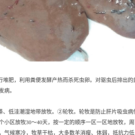
进行堆肥，利用粪便发酵产热而杀死虫卵。对驱虫后排出
发病。
沼泽、低洼潮湿地带放牧。②轮牧。轮牧是防止肝片吸虫
个小区放牧30～40天，按一定的顺序一区一区地放牧，
，气候寒冷，牧草干枯，大多数羊消瘦、体弱，抵抗力低