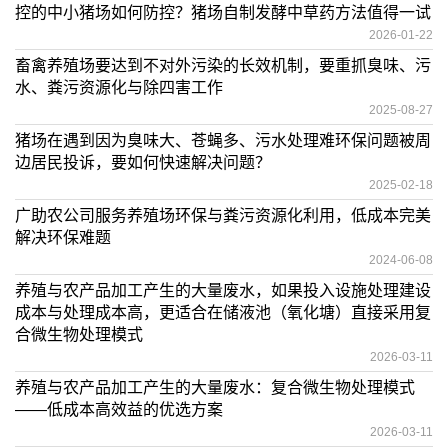
控的中小猪场如何防控？猪场自制发酵中草药方法值得一试
2026-01-22
畜禽养殖场要达到不对外污染的长效机制，要重抓臭味、污
水、粪污资源化与除四害工作
2025-08-27
猪场在遇到因为臭味大、苍蝇多、污水处理难环保问题被周
边居民投诉，要如何快速解决问题？
2025-02-18
广助农公司服务养殖场环保与粪污资源化利用，低成本完美
解决环保难题
2024-06-08
养殖与农产品加工产生的大量废水，如果投入设施处理建设
成本与处理成本高，更适合在储液池（氧化塘）直接采用复
合微生物处理模式
2026-03-11
养殖与农产品加工产生的大量废水：复合微生物处理模式
——低成本高效益的优选方案
2026-03-11