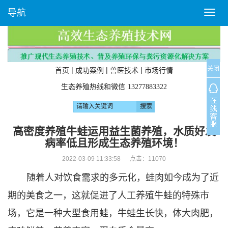
导航
T
o
g
g
l
关闭
e
|
|
|
首页
成功案例
兽医技术
市场行情
n
生态养殖热线和微信
13277883322
a
v
i
g
高密度养殖牛蛙运用益生菌养殖，水质好发
a
病率低且形成生态养殖环境！
t
i
2022-03-09 11:33:58 点击：
11070
o
随着人对饮食需求的多元化，蛙肉如今成为了近
n
期的美食之一，这就促进了人工养殖牛蛙的特殊市
场，它是一种大型食用蛙，牛蛙生长快，体大肉肥，