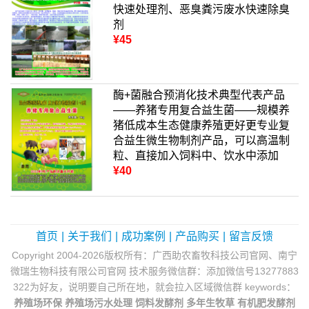
快速处理剂、恶臭粪污废水快速除臭
剂
¥45
酶+菌融合预消化技术典型代表产品
——养猪专用复合益生菌——规模养
猪低成本生态健康养殖更好更专业复
合益生微生物制剂产品，可以高温制
粒、直接加入饲料中、饮水中添加
¥40
首页
|
关于我们
|
成功案例
|
产品购买
|
留言反馈
Copyright 2004-2026版权所有：广西助农畜牧科技公司官网、南宁
微瑞生物科技有限公司官网 技术服务微信群：添加微信号13277883
322为好友，说明要自己所在地，就会拉入区域微信群 keywords：
养殖场环保
养殖场污水处理
饲料发酵剂
多年生牧草
有机肥发酵剂