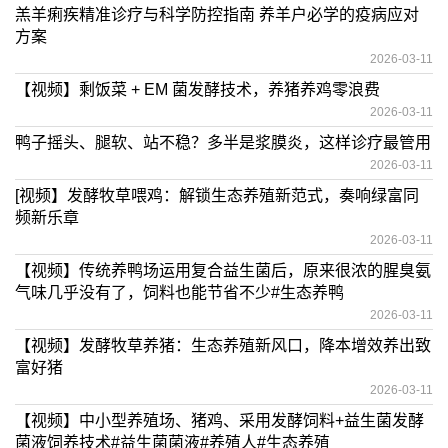
羔羊痢疾精准诊疗与科学防控指南 养羊户必学的疫病应对
方案
2026-03-11
【视频】剩饭菜 + EM 菌发酵技术，养猪养鸡零浪费
2026-03-11
鸭子摇头、腿软、站不稳？多半是浆膜炎，这样诊疗最管用
2026-03-11
[视频】发酵牧草喂鸡：解锁生态养殖新范式，奏响绿富同
频新乐章
2026-03-11
【视频】传统养鸭场运用复合益生菌后，原来很浓的腥臭氨
气味几乎没有了，饲料也能节省不少#生态养鸭
2026-03-11
【视频】发酵牧草养猪：生态养殖新风口，降本增效养出致
富好猪
2026-03-11
【视频】中小型养殖场、猪鸡、采用发酵饲料+益生菌发酵
菌液饲养技术#益生菌菌液#养殖人#生态养殖