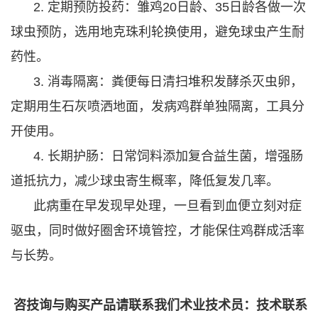
2. 定期预防投药：雏鸡20日龄、35日龄各做一次
球虫预防，选用地克珠利轮换使用，避免球虫产生耐
药性。
3. 消毒隔离：粪便每日清扫堆积发酵杀灭虫卵，
定期用生石灰喷洒地面，发病鸡群单独隔离，工具分
开使用。
4. 长期护肠：日常饲料添加复合益生菌，增强肠
道抵抗力，减少球虫寄生概率，降低复发几率。
此病重在早发现早处理，一旦看到血便立刻对症
驱虫，同时做好圈舍环境管控，才能保住鸡群成活率
与长势。
咨技询与购买产品请联系我们术业技术员：技术联系