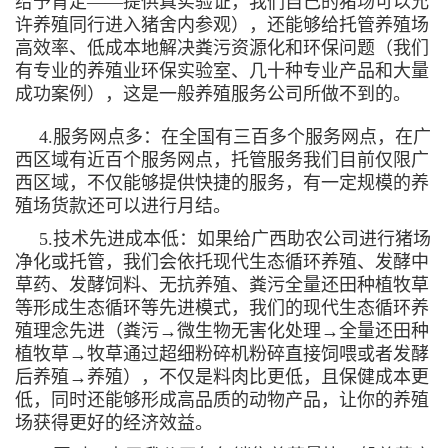
给予肯定——提供真实验证，我们自己的猪场可以允
许养殖同行进入猪舍内参观），还能够给托管养殖场
高效率、低成本地解决粪污资源化和环保问题（我们
有专业的养殖业环保实验室、几十种专业产品和大量
成功案例），这是一般养殖服务公司所做不到的。
4.服务网点多：在全国有三百多个服务网点，在广
西区域有近百个服务网点，托管服务我们目前仅限广
西区域，不仅能够提供快捷的服务，有一定规模的养
殖场货款还可以进行月结。
5.技术先进成本低：如果给广西助农公司进行猪场
净化或托管，我们会依托现代生态循环养殖、发酵中
草药、发酵饲料、无抗养殖、粪污全量还田种植牧草
等形成生态循环等先进模式，我们的现代生态循环养
殖理念先进（粪污→微生物无害化处理→全量还田种
植牧草→牧草通过超细粉碎机粉碎直接饲喂或者发酵
后养殖→养殖），不仅是料肉比更低，且保健成本更
低，同时还能够形成高品质的动物产品，让你的养殖
场获得更好的经济效益。