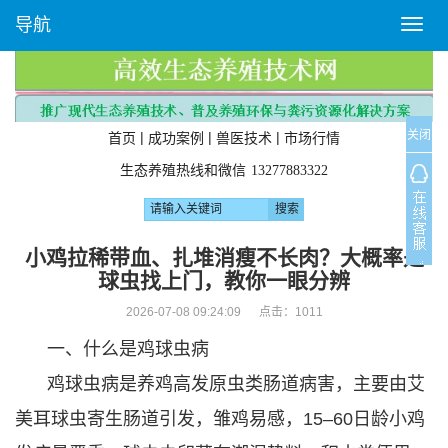
导航
T
o
g
g
l
关闭
e
|
|
|
首页
成功案例
兽医技术
市场行情
n
生态养殖热线和微信
13277883322
a
v
i
g
小鸡拉稀带血、扎堆消瘦不长肉？大概率是
a
球虫找上门，教你一眼分辨
t
i
2026-07-08 09:24:09 点击：
1011
o
一、什么是鸡球虫病
n
鸡球虫病是养鸡高发原虫类肠道病害，主要由艾
美耳球虫寄生肠道引发，雏鸡易感，15–60日龄小鸡