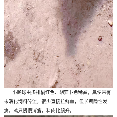
小肠球虫多排橘红色、胡萝卜色稀粪，粪便带有
未消化饲料碎渣，很少直接拉鲜血，但长期隐性发
病，鸡只慢慢消瘦，料肉比飙升。