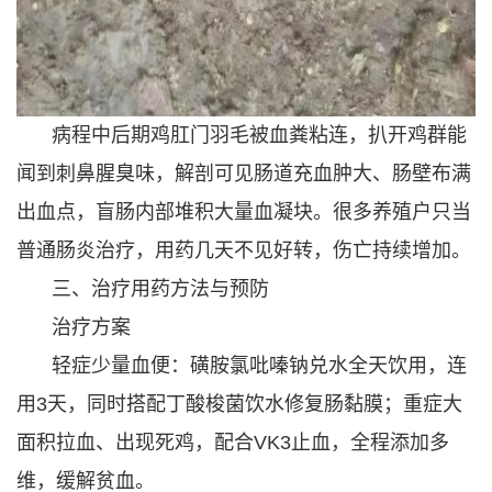
病程中后期鸡肛门羽毛被血粪粘连，扒开鸡群能
闻到刺鼻腥臭味，解剖可见肠道充血肿大、肠壁布满
出血点，盲肠内部堆积大量血凝块。很多养殖户只当
普通肠炎治疗，用药几天不见好转，伤亡持续增加。
三、治疗用药方法与预防
治疗方案
轻症少量血便：磺胺氯吡嗪钠兑水全天饮用，连
用3天，同时搭配丁酸梭菌饮水修复肠黏膜；重症大
面积拉血、出现死鸡，配合VK3止血，全程添加多
维，缓解贫血。