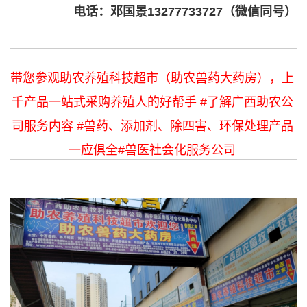
电话：邓国景13277733727（微信同号）
带您参观助农养殖科技超市（助农兽药大药房），上
千产品一站式采购养殖人的好帮手 #了解广西助农公
司服务内容 #兽药、添加剂、除四害、环保处理产品
一应俱全#兽医社会化服务公司