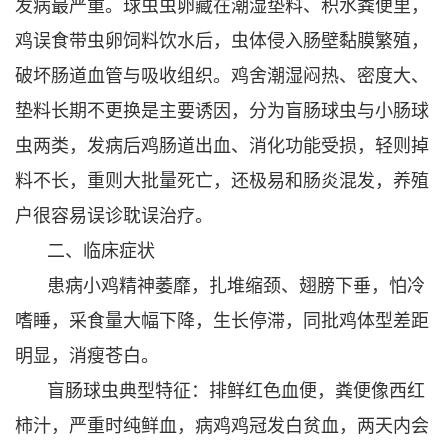
发病最严重。球虫虫卵藏在潮湿垫料、积水粪便里，
鸡误食带虫卵饲料饮水后，虫体侵入肠壁黏膜繁殖，
破坏肠道血管与吸收组织。鸡舍潮湿闷热、密度大、
垫料长期不更换是主要诱因，分为盲肠球虫与小肠球
虫两类，发病后鸡肠道出血、消化功能受损，轻则掉
料不长，重则大批量死亡，还极易和肠炎混发，养殖
户很容易误诊耽误治疗。
二、临床症状
患病小鸡精神萎靡，扎堆缩颈、翅膀下垂，怕冷
嗜睡，采食量大幅下降，生长停滞，同批鸡体型差距
明显，消瘦苍白。
盲肠球虫典型特征：排鲜红色血便，粪便像西红
柿汁，严重时纯鲜血，病鸡鸡冠发白贫血，两天内会