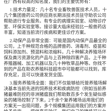
在广西有较高的知名度，我们的主要优势有：
1.技术力量足：几十名专业畜牧兽医技术人员，十
几个集团兽药公司供应商长期派技术员驻守助农公司
帮助进行专业服务。有专业的病理实验室、动物诊疗
室、环保实验室等。接诊量大临床经验比一般兽药店
丰富，知道当前流行疾病和更佳诊疗方案。
2.动保产品非常全面：可能是国内动保产品最全的
公司，上千种规范合格的品牌兽药、消毒剂、疫苗和
饲料添加剂、预混料和浓缩料，几十种解决养殖场环
保及粪污资源化的产品与上百种除四害产品，上千种
养殖器械、加工机器以及几十种牧草品种等。你找不
到的产品在助农养殖科技超市中可能都可以找到，库
存充足，且可以快速发货全国。
3.服务养殖场全面：我们不仅能够给托管养殖场解
决基本当前先进的饲养技术和疾病防控（例如当前养
猪最难防控的非洲猪瘟我们帮助数百多个发生疑似感
染的猪场控制了下来，2千余个复养猪场运用我们的
方案无一出现问题，多个规模集团运用我们的方案并