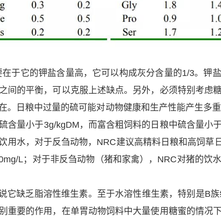
要在于它的钾盐含量高，它可以构成灰分含量的1/3。钾
之间的平衡，可以克服上述缺点。另外，必须特别考虑
在。日粮中过量的硫可能对动物健康和生产性能产生多重
含量小于3g/kgDM，而富含粗饲料的日粮中硫含量小于
至于饮用水，对于反刍动物，NRC建议高精料日粮和高饲草日粮
0～800mg/L；对于非反刍动物（猪和家禽），NRC对猪的饮水
以说它缺乏脂溶性维生素。至于水溶性维生素，特别是B族
别重要的作用，在单胃动物饲料中大量使用糖蜜的情况