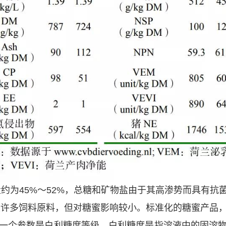
约为45%～52%，总糖和矿物盐由于其高渗势而具有抗
常污染许多饲料原料，但对糖蜜影响较小。标准化的糖蜜产品，
一个参数是白利糖度等级。白利糖度是指溶液中的固溶物的