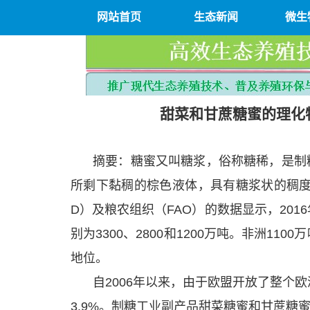
网站首页
生态新闻
微生
甜菜和甘蔗糖蜜的理化
摘要：糖蜜又叫糖浆，俗称糖稀，是制
所剩下黏稠的棕色液体，具有糖浆状的稠度
D）及粮农组织（FAO）的数据显示，20
别为3300、2800和1200万吨。非洲1
地位。
自2006年以来，由于欧盟开放了整个
3.9%。制糖工业副产品甜菜糖蜜和甘蔗