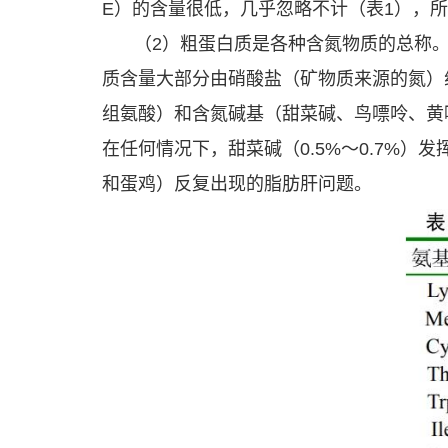
E）的含量很低，几乎忽略不计（表1），
（2）粗蛋白质是各种含氮物质的总称
质含量大部分由硝酸盐（矿物质来源的氮）
组氨酸）和含氮碱基（甜菜碱、鸟嘌呤、黄
在任何情况下，甜菜碱（0.5%～0.7%
和蛋鸡）反复出现的脂肪肝问题。