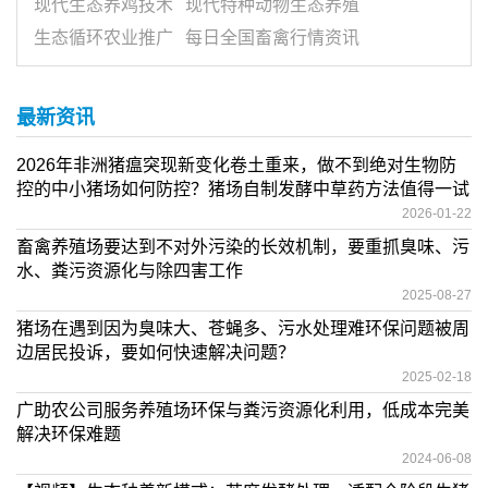
现代生态养鸡技术
现代特种动物生态养殖
生态循环农业推广
每日全国畜禽行情资讯
最新资讯
2026年非洲猪瘟突现新变化卷土重来，做不到绝对生物防
控的中小猪场如何防控？猪场自制发酵中草药方法值得一试
2026-01-22
畜禽养殖场要达到不对外污染的长效机制，要重抓臭味、污
水、粪污资源化与除四害工作
2025-08-27
猪场在遇到因为臭味大、苍蝇多、污水处理难环保问题被周
边居民投诉，要如何快速解决问题？
2025-02-18
广助农公司服务养殖场环保与粪污资源化利用，低成本完美
解决环保难题
2024-06-08