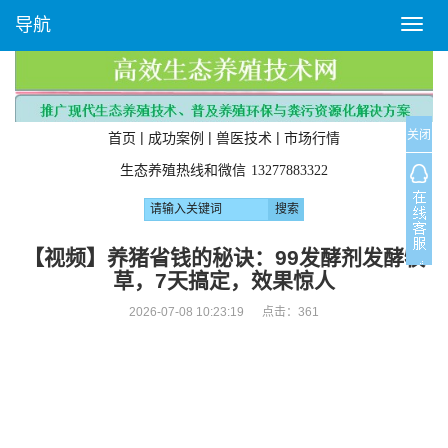
导航
T
o
g
g
l
关闭
e
|
|
|
首页
成功案例
兽医技术
市场行情
n
生态养殖热线和微信
13277883322
a
v
i
g
【视频】养猪省钱的秘诀：99发酵剂发酵牧
a
草，7天搞定，效果惊人
t
i
2026-07-08 10:23:19 点击：
361
o
n