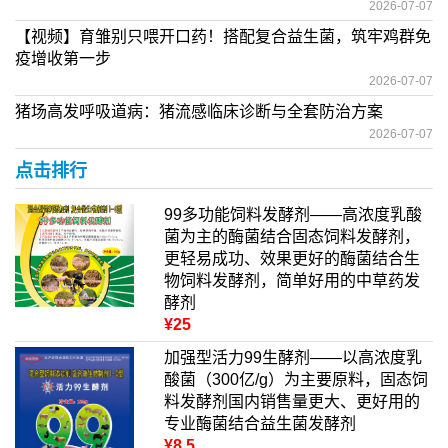
2026-07-07
【视频】育雏别只喂开口药！搭配复合益生菌，筑牢鸡群免
疫增收第一步
2026-07-07
猪场高发呼吸道病：猪流感临床诊断与全套防治方案
2026-07-07
点击排行
99多功能饲料发酵剂——高浓度乳酸
菌为主的酶菌结合固态饲料发酵剂，
更轻易成功、效果更好的酶菌结合生
物饲料发酵剂，简单好用的中草药发
酵剂
¥25
加强型活力99生酵剂——以高浓度乳
酸菌（300亿/g）为主要原料，固态饲
料发酵剂国内销售量更大、更好用的
专业酶菌结合益生菌发酵剂
¥8.5