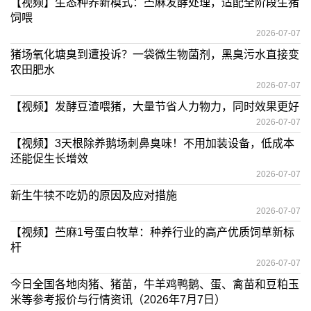
【视频】生态种养新模式：苎麻发酵处理，适配全阶段生猪
饲喂
2026-07-07
猪场氧化塘臭到遭投诉？一袋微生物菌剂，黑臭污水直接变
农田肥水
2026-07-07
【视频】发酵豆渣喂猪，大量节省人力物力，同时效果更好
2026-07-07
【视频】3天根除养鹅场刺鼻臭味！不用加装设备，低成本
还能促生长增效
2026-07-07
新生牛犊不吃奶的原因及应对措施
2026-07-07
【视频】苎麻1号蛋白牧草：种养行业的高产优质饲草新标
杆
2026-07-07
今日全国各地肉猪、猪苗，牛羊鸡鸭鹅、蛋、禽苗和豆粕玉
米等参考报价与行情资讯（2026年7月7日）