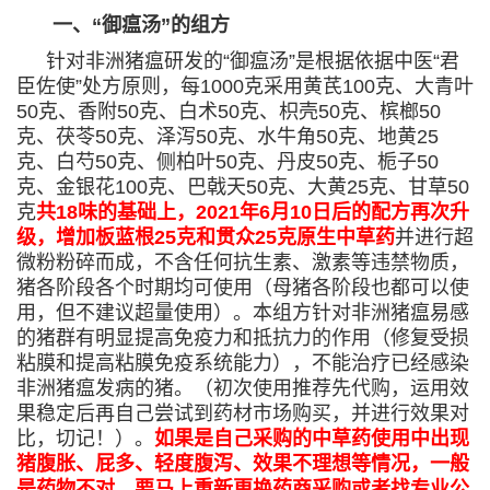
一、“御瘟汤”的组方
针对非洲猪瘟研发的“御瘟汤”是根据依据中医“君
臣佐使”处方原则，每1000克采用黄芪100克、大青叶
50克、香附50克、白术50克、枳壳50克、槟榔50
克、茯苓50克、泽泻50克、水牛角50克、地黄25
克、白芍50克、侧柏叶50克、丹皮50克、栀子50
克、金银花100克、巴戟天50克、大黄25克、甘草50
克
共18味的基础上，2021年6月10日后的配方再次升
级
，增加板蓝根25克和贯众25克
原生中草药
并进行超
微粉粉碎而成，不含任何抗生素、激素等违禁物质，
猪各阶段各个时期均可使用（母猪各阶段也都可以使
用，但不建议超量使用）。本组方针对非洲猪瘟易感
的猪群有明显提高免疫力和抵抗力的作用（修复受损
粘膜和提高粘膜免疫系统能力），不能治疗已经感染
非洲猪瘟发病的猪。（初次使用推荐先代购，运用效
果稳定后再自己尝试到药材市场购买，并进行效果对
比，切记！）。
如果是自己采购的中草药使用中出现
猪腹胀、屁多、轻度腹泻、效果不理想等情况，一般
是药物不对，要马上重新更换药商采购或者找专业公