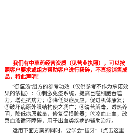
我们有中草药经营资质（见营业执照），可以按
照客户要求或组方帮助客户进行粉碎，不直接销售成
品，特此声明！
“御瘟汤”组方的参考功效（仅供参考不作为承诺效
果的依据）：①刺激免疫系统，提高巨噬细胞吞噬
力，增强抗病力；②降低炎症反应，促进机体康复；
③破坏病原外膜结构使之凋亡；④清营解毒，透热养
阴，降低病原载量，修复受损脏器；⑤凉血止血，改
善血液循环障碍，用于出血类疾病的辅助治疗。
运用下面方案的同时，要学会“拔牙”（
点击这里