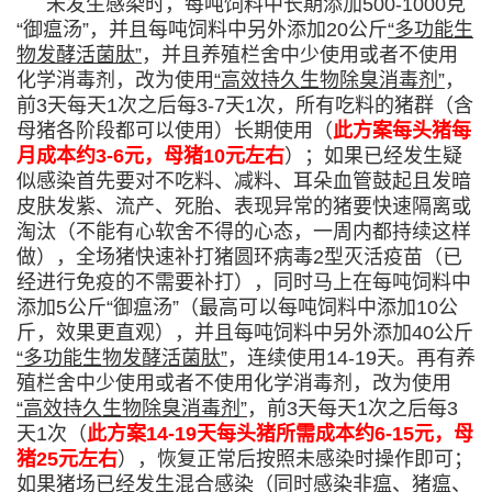
未发生感染时，每吨饲料中长期添加500-1000克
“御瘟汤”，并且每吨饲料中另外添加20公斤
“多功能生
物发酵活菌肽”
，并且养殖栏舍中少使用或者不使用
化学消毒剂，改为使用
“高效持久生物除臭消毒剂”
，
前3天每天1次之后每3-7天1次，所有吃料的猪群（含
母猪各阶段都可以使用）长期使用（
此方案每头猪每
月成本约3-6元，母猪10元左右
）；如果已经发生疑
似感染首先要对不吃料、减料、耳朵血管鼓起且发暗
皮肤发紫、流产、死胎、表现异常的猪要快速隔离或
淘汰（不能有心软舍不得的心态，一周内都持续这样
做），全场猪快速补打猪圆环病毒2型灭活疫苗（已
经进行免疫的不需要补打），同时马上在每吨饲料中
添加5公斤“御瘟汤”（最高可以每吨饲料中添加10公
斤，效果更直观），并且每吨饲料中另外添加40公斤
“多功能生物发酵活菌肽”
，连续使用14-19天。再有养
殖栏舍中少使用或者不使用化学消毒剂，改为使用
“高效持久生物除臭消毒剂”
，前3天每天1次之后每3
天1次（
此方案14-19天每头猪所需成本约6-15元，母
猪25元左右
），恢复正常后按照未感染时操作即可；
如果猪场已经发生混合感染（同时感染非瘟、猪瘟、