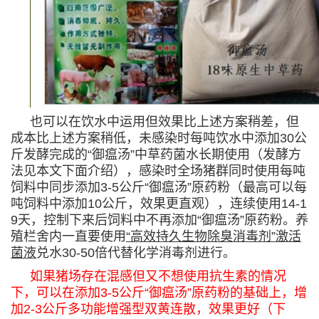
也可以在饮水中运用但效果比上述方案稍差，但
成本比上述方案稍低，未感染时每吨饮水中添加30公
斤发酵完成的“御瘟汤”中草药菌水长期使用（发酵方
法见本文下面介绍），感染时全场猪群同时使用每吨
饲料中同步添加3-5公斤“御瘟汤”原药粉（最高可以每
吨饲料中添加10公斤，效果更直观），连续使用14-1
9天，控制下来后饲料中不再添加“御瘟汤”原药粉。养
殖栏舍内一直要使用
“高效持久生物除臭消毒剂”
激活
菌液
兑水30-50倍代替化学消毒剂进行。
如果猪场存在混感但又不想使用抗生素的情况
下，可以在添加3-5公斤“御瘟汤”原药粉的基础上，增
加2-3公斤多功能增强型双黄连散，效果更好（下