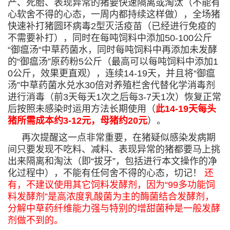
产、死胎、表现异常的猪要快速隔离或淘汰（不能有
心软舍不得的心态，一周内都持续这样做），全场猪
快速补打猪圆环病毒2型灭活疫苗（已经进行免疫的
不需要补打），同时在每吨饲料中添加50-100公斤
“御瘟汤“中草药菌水，同时每吨饲料中再添加未发酵
的“御瘟汤”原药粉5公斤（最高可以每吨饲料中添加1
0公斤，效果更直观），连续14-19天，并且将“御瘟
汤”中草药菌水兑水30倍对养殖栏舍代替化学消毒剂
进行消毒（前3天每天1次之后每3-7天1次）恢复正常
后按照未感染时运用方法长期使用（
此14-19天每头
猪所需成本约3-12元，母猪约20元
）。
再次提醒这一点非常重要，在猪疑似感染发病期
间只要发现不吃料、减料、表现异常的猪都要马上挑
出来隔离和淘汰（即“拔牙”，包括进行本文操作的净
化过程中），不能有任何舍不得的心态，切记！
还
有，不建议使用其它饲料发酵剂，因为“99多功能饲
料发酵剂”是高浓度乳酸菌为主的酶菌结合发酵剂，
分解中草药纤维能力强与特别的增甜菌种是一般发酵
剂做不到的。