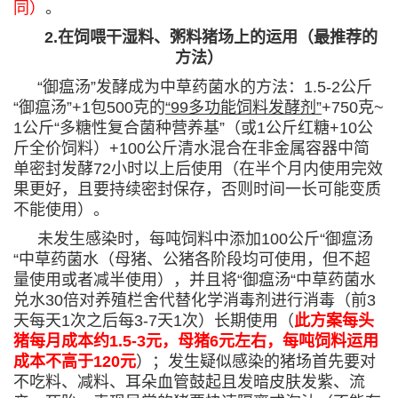
同）
。
2.在饲喂干湿料、粥料猪场上的运用（最推荐的
方法）
“御瘟汤”发酵成为中草药菌水的方法：1.5-2公斤
“御瘟汤”+1包500克的
“99多功能饲料发酵剂”
+750克~
1公斤“
多糖性复合菌种营养基
”（或1公斤红糖+10公
斤全价饲料）+100公斤清水混合在非金属容器中简
单密封发酵72小时以上后使用（在半个月内使用完效
果更好，且要持续密封保存，否则时间一长可能变质
不能使用）。
未发生感染时，每吨饲料中添加100公斤“御瘟汤
“中草药菌水（母猪、公猪各阶段均可使用，但不超
量使用或者减半使用），并且将“御瘟汤“中草药菌水
兑水30倍对养殖栏舍代替化学消毒剂进行消毒（前3
天每天1次之后每3-7天1次）长期使用（
此方案每头
猪每月成本约1.5-3元，母猪6元左右，每吨饲料运用
成本不高于120元
）；发生疑似感染的猪场首先要对
不吃料、减料、耳朵血管鼓起且发暗皮肤发紫、流