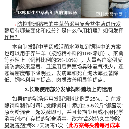
→
防控非洲猪瘟的中草药采用复合益生菌进行发
酵后有哪些变化和成分？是什么作用机理？如何发挥
作用？
本自制发酵中草药成活菌水添加到饲料中的方案
也可以用于养牛羊（按照精补料的10%添加）、家禽
等养殖上（饲料比例的5%-10%），大量客户案例反
馈防病效果显著，且运用后养殖场臭味氨气很少，连
苍蝇密度都下降明显，发病率和死亡淘汰率显著降
低、饲料利用率提高、肉质改善明显等优点。
3.长期使用部分发酵饲料猪场上的运用
如果你的猪场运用发酵饲料比例是25%，则在发
酵饲料制作时每吨发酵饲料中添加2.5-5公斤“御瘟汤”
原药粉混合一起发酵即可，并且长期少用或不用化学
消毒剂对有存栏的猪舍消毒，改为
“高效持久生物除
臭消毒剂”
每3-7天消毒1次（
此方案每头猪每月成本