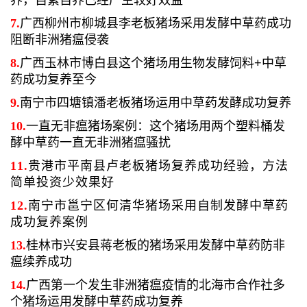
养，自繁自养已经产生较好效益
7.
广西柳州市柳城县李老板猪场采用发酵中草药成功
阻断非洲猪瘟侵袭
8.
广西玉林市博白县这个猪场用生物发酵饲料+中草
药成功复养至今
9.
南宁市四塘镇潘老板猪场运用中草药发酵成功复养
10.
一直无非瘟猪场案例：这个猪场用两个塑料桶发
酵中草药一直无非洲猪瘟骚扰
11.
贵港市平南县卢老板猪场复养成功经验，方法
简单投资少效果好
12.
南宁市邕宁区何清华猪场采用自制发酵中草药
成功复养案例
13.
桂林市兴安县蒋老板的猪场采用发酵中草药防非
瘟续养成功
14.
广西第一个发生非洲猪瘟疫情的北海市合作社多
个猪场运用发酵中草药成功复养