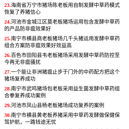
23.
海南省万宁市猪场陈老板用自制发酵中草药模式
恢复了养猪信心
24.
河池市金城江区莫老板猪场运用包含发酵中草药
的产品防非瘟效果好
25.
南宁市横县商老板猪场几千头猪运用发酵中草药
组合方案防非瘟效果好效益高
26.
百色市田阳县韦老板猪场采用发酵中草药防控至
今再无非瘟骚扰
27.
一个能让非洲猪瘟止步于门外的中药配方把这个
猪场复养成功
28.
南宁市武鸣猪场包老板采用益生菌发酵中草药组
合拳复养成功案例
29.
河池市凤山县杨老板猪场成功复养的案例
30.
南宁市横县黄老板养猪采用中草药发酵做保健保
驾护航，一路钱途无忧