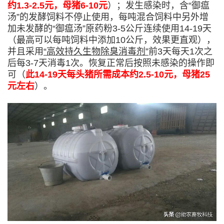
约1.3-2.5元，母猪6-10元
）；发生感染时，含“御瘟
汤”的发酵饲料不停止使用，每吨混合饲料中另外增
加未发酵的“御瘟汤”原药粉3-5公斤连续使用14-19天
（最高可以每吨饲料中添加10公斤，效果更直观），
并且采用
“高效持久生物除臭消毒剂”
前3天每天1次之
后每3-7天消毒1次。恢复正常后按照未感染的操作即
可（
此14-19天每头猪所需成本约2.5-10元，母猪25
元左右
）。