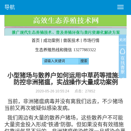
导航
T
o
g
g
l
关闭
e
|
|
|
首页
成功案例
兽医技术
市场行情
n
生态养殖热线和微信
13277883322
a
v
i
g
小型猪场与散养户如何运用中草药等措施来
a
防控非洲猪瘟，实战操作大量成功案例
t
i
2020-05-26 10:55:24 点击：
27852
o
当前，非洲猪瘟病毒并没有离我们远去，不少猪场
n
当前又再次被疑似感染发病。
我们周边有大量的散养户猪场，这些散养户不可能
大量资金投入形成“铁通”防御。但如果没有有效措施