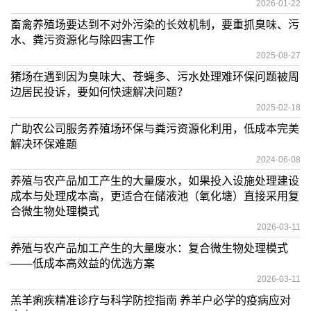
2026-01-22
畜禽养殖场要达到不对外污染的长效机制，要重抓臭味、污
水、粪污资源化与除四害工作
2025-08-27
猪场在遇到因为臭味大、苍蝇多、污水处理难环保问题被周
边居民投诉，要如何快速解决问题？
2025-02-18
广助农公司服务养殖场环保与粪污资源化利用，低成本完美
解决环保难题
2024-06-08
养殖与农产品加工产生的大量废水，如果投入设施处理建设
成本与处理成本高，更适合在储液池（氧化塘）直接采用复
合微生物处理模式
2026-03-11
养殖与农产品加工产生的大量废水：复合微生物处理模式
——低成本高效益的优选方案
2026-03-11
羔羊痢疾精准诊疗与科学防控指南 养羊户必学的疫病应对