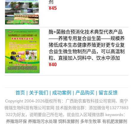
剂
¥45
酶+菌融合预消化技术典型代表产品
——养猪专用复合益生菌——规模养
猪低成本生态健康养殖更好更专业复
合益生微生物制剂产品，可以高温制
粒、直接加入饲料中、饮水中添加
¥40
首页
|
关于我们
|
成功案例
|
产品购买
|
留言反馈
Copyright 2004-2026版权所有：广西助农畜牧科技公司官网、南宁
微瑞生物科技有限公司官网 技术服务微信群：添加微信号13277883
322为好友，说明要自己所在地，就会拉入区域微信群 keywords：
养殖场环保
养殖场污水处理
饲料发酵剂
多年生牧草
有机肥发酵剂