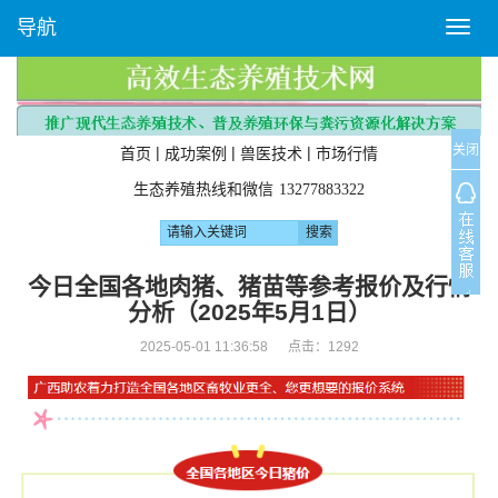
导航
T
o
g
g
l
关闭
e
|
|
|
首页
成功案例
兽医技术
市场行情
n
生态养殖热线和微信
13277883322
a
v
i
g
今日全国各地肉猪、猪苗等参考报价及行情
a
分析（2025年5月1日）
t
i
2025-05-01 11:36:58 点击：
1292
o
n