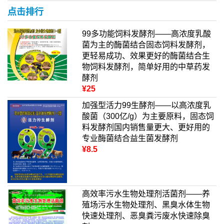
点击排行
99多功能饲料发酵剂——高浓度乳酸
菌为主的酶菌结合固态饲料发酵剂，
更轻易成功、效果更好的酶菌结合生
物饲料发酵剂，简单好用的中草药发
酵剂
¥25
加强型活力99生酵剂——以高浓度乳
酸菌（300亿/g）为主要原料，固态饲
料发酵剂国内销售量更大、更好用的
专业酶菌结合益生菌发酵剂
¥8.5
高效率污水生物处理剂活菌剂——养
殖场污水生物处理剂、黑臭水体生物
快速处理剂、恶臭粪污废水快速除臭