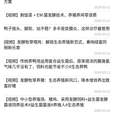
方案
2026-03-11
【视频】剩饭菜 + EM 菌发酵技术，养猪养鸡零浪费
2026-03-11
鸭子摇头、腿软、站不稳？多半是浆膜炎，这样诊疗最管用
2026-03-11
[视频】发酵牧草喂鸡：解锁生态养殖新范式，奏响绿富同
频新乐章
2026-03-11
【视频】传统养鸭场运用复合益生菌后，原来很浓的腥臭氨
气味几乎没有了，饲料也能节省不少#生态养鸭
2026-03-11
【视频】发酵牧草养猪：生态养殖新风口，降本增效养出致
富好猪
2026-03-11
【视频】中小型养殖场、猪鸡、采用发酵饲料+益生菌发酵
菌液饲养技术#益生菌菌液#养殖人#生态养殖
2026-03-10