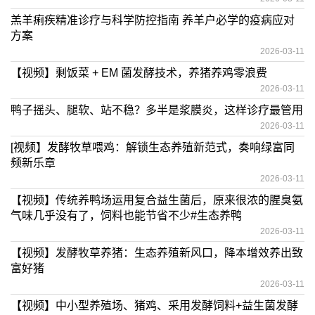
羔羊痢疾精准诊疗与科学防控指南 养羊户必学的疫病应对
方案
2026-03-11
【视频】剩饭菜 + EM 菌发酵技术，养猪养鸡零浪费
2026-03-11
鸭子摇头、腿软、站不稳？多半是浆膜炎，这样诊疗最管用
2026-03-11
[视频】发酵牧草喂鸡：解锁生态养殖新范式，奏响绿富同
频新乐章
2026-03-11
【视频】传统养鸭场运用复合益生菌后，原来很浓的腥臭氨
气味几乎没有了，饲料也能节省不少#生态养鸭
2026-03-11
【视频】发酵牧草养猪：生态养殖新风口，降本增效养出致
富好猪
2026-03-11
【视频】中小型养殖场、猪鸡、采用发酵饲料+益生菌发酵