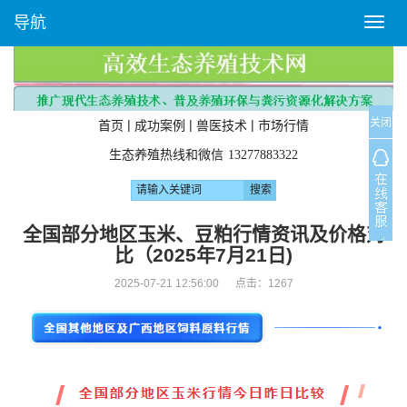
导航
T
o
g
g
l
关闭
e
|
|
|
首页
成功案例
兽医技术
市场行情
n
生态养殖热线和微信
13277883322
a
v
i
g
全国部分地区玉米、豆粕行情资讯及价格对
a
比（2025年7月21日)
t
i
2025-07-21 12:56:00 点击：
1267
o
n