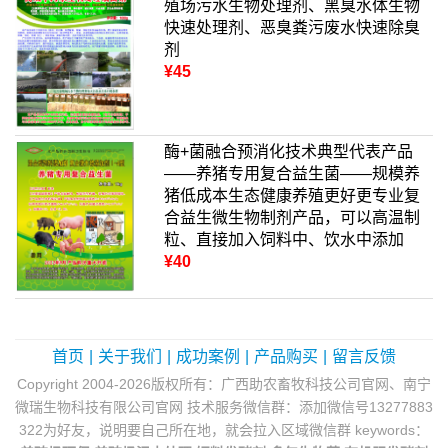
殖场污水生物处理剂、黑臭水体生物
快速处理剂、恶臭粪污废水快速除臭
剂
¥45
酶+菌融合预消化技术典型代表产品
——养猪专用复合益生菌——规模养
猪低成本生态健康养殖更好更专业复
合益生微生物制剂产品，可以高温制
粒、直接加入饲料中、饮水中添加
¥40
首页
|
关于我们
|
成功案例
|
产品购买
|
留言反馈
Copyright 2004-2026版权所有：广西助农畜牧科技公司官网、南宁
微瑞生物科技有限公司官网 技术服务微信群：添加微信号13277883
322为好友，说明要自己所在地，就会拉入区域微信群 keywords：