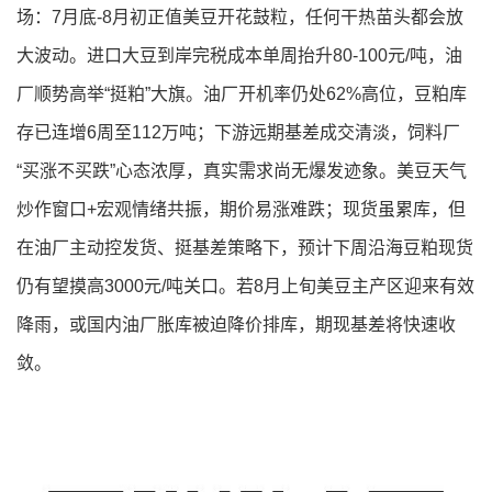
场：7月底-8月初正值美豆开花鼓粒，任何干热苗头都会放
大波动。进口大豆到岸完税成本单周抬升80-100元/吨，油
厂顺势高举“挺粕”大旗。油厂开机率仍处62%高位，豆粕库
存已连增6周至112万吨；下游远期基差成交清淡，饲料厂
“买涨不买跌”心态浓厚，真实需求尚无爆发迹象。美豆天气
炒作窗口+宏观情绪共振，期价易涨难跌；现货虽累库，但
在油厂主动控发货、挺基差策略下，预计下周沿海豆粕现货
仍有望摸高3000元/吨关口。若8月上旬美豆主产区迎来有效
降雨，或国内油厂胀库被迫降价排库，期现基差将快速收
敛。