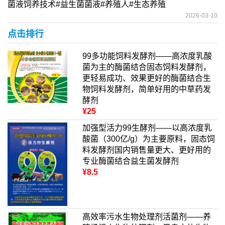
菌液饲养技术#益生菌菌液#养殖人#生态养殖
2026-03-10
点击排行
99多功能饲料发酵剂——高浓度乳酸
菌为主的酶菌结合固态饲料发酵剂，
更轻易成功、效果更好的酶菌结合生
物饲料发酵剂，简单好用的中草药发
酵剂
¥25
加强型活力99生酵剂——以高浓度乳
酸菌（300亿/g）为主要原料，固态饲
料发酵剂国内销售量更大、更好用的
专业酶菌结合益生菌发酵剂
¥8.5
高效率污水生物处理剂活菌剂——养