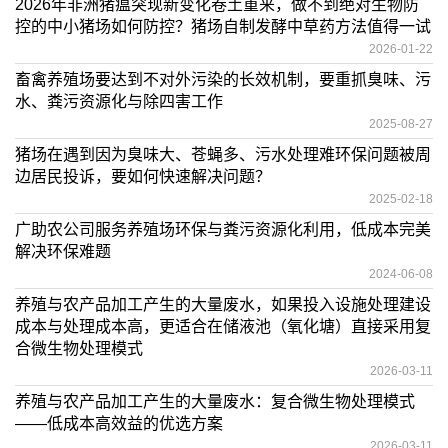
2026年非洲猪瘟突现新变化卷土重来，做不到绝对生物防
控的中小猪场如何防控？猪场自制发酵中草药方法值得一试
2026-01-22
畜禽养殖场要达到不对外污染的长效机制，要重抓臭味、污
水、粪污资源化与除四害工作
2025-08-27
猪场在遇到因为臭味大、苍蝇多、污水处理难环保问题被周
边居民投诉，要如何快速解决问题？
2025-02-18
广助农公司服务养殖场环保与粪污资源化利用，低成本完美
解决环保难题
2024-06-08
养殖与农产品加工产生的大量废水，如果投入设施处理建设
成本与处理成本高，更适合在储液池（氧化塘）直接采用复
合微生物处理模式
2026-03-11
养殖与农产品加工产生的大量废水：复合微生物处理模式
——低成本高效益的优选方案
2026-03-11