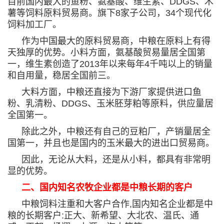
目前国内最大的鱼粉、氨基酸、维生素、
DDGS
、木
薯等饲料原料贸易商。旗下
8
家子公司，
34
个现代化
饲料加工厂。
作为中国最大的原料贸易商，中粮在原料上有得
天独厚的优势。小料方面，氨基酸贸易量居全国第
一，维生素创造了
2013
年以来每年
4
千吨以上的销量
和自用量，稳居全国前三。
大料方面，中粮还直接为下游厂家提供进口鱼
粉、乳清粉、
DDGS
、玉米胚芽粕等原料，供应量居
全国第一。
除此之外，中粮还有自己的豆粕厂，产销量居全
国第一，并且也是国内的玉米最大的进出口贸易商。
因此，无论从大料，还是从小料，都具有非常明
显的优势。
二、国内知名农牧企业都是中粮长期的客户
中粮饲料注重和大客户合作
,
国内知名企业都是中
粮的长期客户
:
正大、新希望、大北农、温氏、通