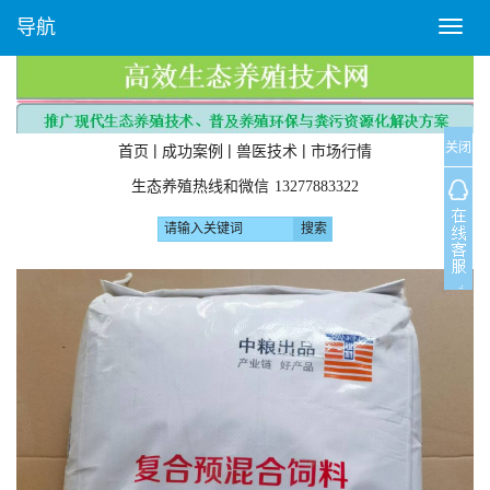
导航
T
o
g
g
l
关闭
e
|
|
|
首页
成功案例
兽医技术
市场行情
n
生态养殖热线和微信
13277883322
a
v
i
g
a
t
i
o
n