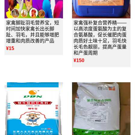
家禽脚趾羽毛营养宝，短
家禽强补复合营养精——
时间加快家禽长出长脚
以高浓度蛋氨酸为主的复
趾、羽毛，并且能够增肥
合氨基酸，促长催肥肉蛋
增重和肉质改善的产品
肉质好土味十足，羽毛快
长毛色靓丽，提高产蛋量
¥15
和产蛋周期
¥150