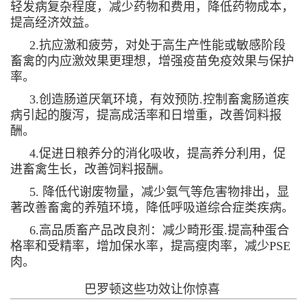
轻发病复杂程度，减少药物和费用，降低药物成本，
提高经济效益。
2.抗应激和疲劳，对处于高生产性能或敏感阶段
畜禽的内应激效果更理想，增强疫苗免疫效果与保护
率。
3.创造肠道厌氧环境，有效预防.控制畜禽肠道疾
病引起的腹泻，提高成活率和日增重，改善饲料报
酬。
4.促进日粮养分的消化吸收，提高养分利用，促
进畜禽生长，改善饲料报酬。
5. 降低代谢废物量，减少氨气等危害物排出，显
著改善畜禽的养殖环境，降低呼吸道综合症类疾病。
6.高品质畜产品改良剂：减少畸形蛋.提高种蛋合
格率和受精率，增加保水率，提高瘦肉率，减少PSE
肉。
巴罗顿这些功效让你惊喜