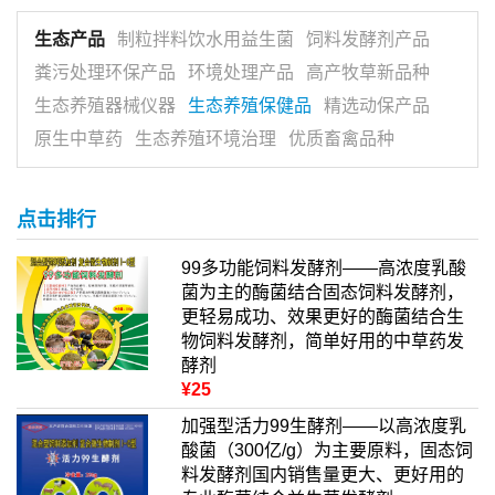
生态产品
制粒拌料饮水用益生菌
饲料发酵剂产品
粪污处理环保产品
环境处理产品
高产牧草新品种
生态养殖器械仪器
生态养殖保健品
精选动保产品
原生中草药
生态养殖环境治理
优质畜禽品种
点击排行
99多功能饲料发酵剂——高浓度乳酸
菌为主的酶菌结合固态饲料发酵剂，
更轻易成功、效果更好的酶菌结合生
物饲料发酵剂，简单好用的中草药发
酵剂
¥25
加强型活力99生酵剂——以高浓度乳
酸菌（300亿/g）为主要原料，固态饲
料发酵剂国内销售量更大、更好用的