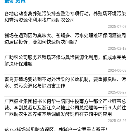
最新资讯
各地启动畜禽养殖污染排查整治专项行动，养殖场环境污染
和粪污资源化利用找广西助农公司
2025-07-07
猪场在遇到因为臭味大、苍蝇多、污水处理难环保问题被周
边居民投诉，要如何快速解决问题？
2025-02-18
广助农公司服务养殖场环保与粪污资源化利用，低成本完美
解决环保难题
2024-06-08
畜禽养殖场要达到不对外污染的长效机制，要重抓臭味、污
水、粪污资源化与除四害工作
2025-08-27
广西糖业集团秘书长何华柱陪同中投南方牛都全产业链韦总
裁、李副总裁以及浙江义乌糖业公司总经理等一行 6 人前往
广西助农生态养殖基地调研发酵饲料在养殖中的应用
2025-08-26
这7点猪场常见防疫误区，养猪户一定要重点避开！