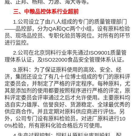
威、正邦、杨翔、力源、海大等等。
三、中粮品控体系行业超前
1.
公司设立了由八人组成的专门的质量管理部门
——
品控部，分为
QA
和
QC
两个小组，设有原料检验
员、现场品控员、专职化验员等岗位。对所有的环节
进行监控。
2.
公司在北京饲料行业率先通过
ISO9001
质量管
理体系认证，及
ISO22000
食品安全管理体系认证。
3.
原料：为了保证原料使用的高效、安全、经
济，集团还设立了有几十位博士组成的专门的原料评
定委员会，并制定了严格的评定程序。每种原料，尤
其是添加剂的使用都要按照程序进行严格的评定，原
料评定委员会评审通过之后才允许使用。主要原料均
选自实力雄厚、信誉良好、货源稳定、全球最优秀的
供应商合作。并且定期对原料供应商进行评估。另
外，公司专门设有原料检验员，对进厂原料进行
10
0%
检验，所有原料化验合格后方可使用。
4.
生产过程控制：饲料从原料出库到投料、配