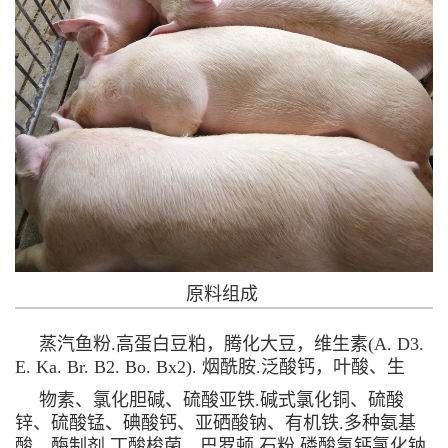
原料组成
蒸汽鱼粉.高蛋白豆粕，腾化大豆，维生素(A. D3.
E. Ka. Br. B2. Bo. Bx2). 烟酰胺.泛酸钙，叶酸、生
物素、氯化胆碱、硫酸亚铁.碱式氯化铜、硫酸
锌、硫酸锰、碘酸钙、亚硒酸钠、有机铁.多种氨基
酸，酶制剂.丁酸梭菌、巴罗顿.石粉.磷酸氢钙氯化钠