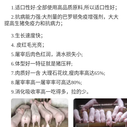
1.适口性好:全部使用高品质原料,所以适口性好；
2.抗病能力强:大剂量的巴罗顿免疫增强剂，大大
提高生猪免疫力和抗病力；
3.生长速度快；
4. 皮红毛光亮；
5.屠宰后肉色红润，滴水损失小;
6.体型好一特征就是猪压秤;
7.肉质好一含 大理石花纹,瘦肉率高达65%;
8.屠宰率高一屠宰率可高达80%;
9.消化吸收率高一吃得多，拉的少。