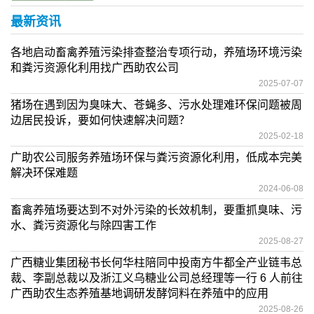
最新资讯
各地启动畜禽养殖污染排查整治专项行动，养殖场环境污染
和粪污资源化利用找广西助农公司
2025-07-07
猪场在遇到因为臭味大、苍蝇多、污水处理难环保问题被周
边居民投诉，要如何快速解决问题？
2025-02-18
广助农公司服务养殖场环保与粪污资源化利用，低成本完美
解决环保难题
2024-06-08
畜禽养殖场要达到不对外污染的长效机制，要重抓臭味、污
水、粪污资源化与除四害工作
2025-08-27
广西糖业集团秘书长何华柱陪同中投南方牛都全产业链韦总
裁、李副总裁以及浙江义乌糖业公司总经理等一行 6 人前往
广西助农生态养殖基地调研发酵饲料在养殖中的应用
2025-08-26