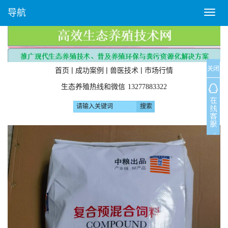
导航
T
o
g
g
l
关闭
e
|
|
|
首页
成功案例
兽医技术
市场行情
n
生态养殖热线和微信
13277883322
a
v
i
g
a
t
i
o
n