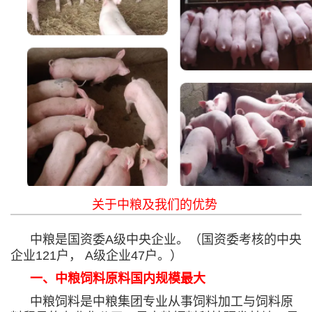
关于中粮及我们的优势
中粮是国资委
A
级中央企业。（国资委考核的中央
企业
121
户，
A
级企业
47
户。）
一、中粮饲料原料国内规模最大
中粮饲料是中粮集团专业从事饲料加工与饲料原