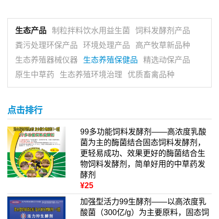
生态产品
制粒拌料饮水用益生菌
饲料发酵剂产品
粪污处理环保产品
环境处理产品
高产牧草新品种
生态养殖器械仪器
生态养殖保健品
精选动保产品
原生中草药
生态养殖环境治理
优质畜禽品种
点击排行
99多功能饲料发酵剂——高浓度乳酸
菌为主的酶菌结合固态饲料发酵剂，
更轻易成功、效果更好的酶菌结合生
物饲料发酵剂，简单好用的中草药发
酵剂
¥25
加强型活力99生酵剂——以高浓度乳
酸菌（300亿/g）为主要原料，固态饲