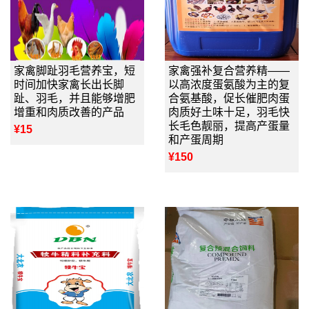
家禽脚趾羽毛营养宝，短
家禽强补复合营养精——
时间加快家禽长出长脚
以高浓度蛋氨酸为主的复
趾、羽毛，并且能够增肥
合氨基酸，促长催肥肉蛋
增重和肉质改善的产品
肉质好土味十足，羽毛快
长毛色靓丽，提高产蛋量
¥15
和产蛋周期
¥150