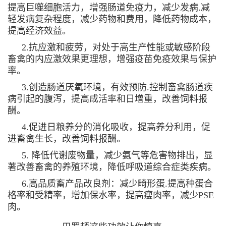
提高巨噬细胞活力，增强肠道免疫力，减少发病.减
轻发病复杂程度，减少药物和费用，降低药物成本，
提高经济效益。
2.抗应激和疲劳，对处于高生产性能或敏感阶段
畜禽的内应激效果更理想，增强疫苗免疫效果与保护
率。
3.创造肠道厌氧环境，有效预防.控制畜禽肠道疾
病引起的腹泻，提高成活率和日增重，改善饲料报
酬。
4.促进日粮养分的消化吸收，提高养分利用，促
进畜禽生长，改善饲料报酬。
5. 降低代谢废物量，减少氨气等危害物排出，显
著改善畜禽的养殖环境，降低呼吸道综合症类疾病。
6.高品质畜产品改良剂：减少畸形蛋.提高种蛋合
格率和受精率，增加保水率，提高瘦肉率，减少PSE
肉。