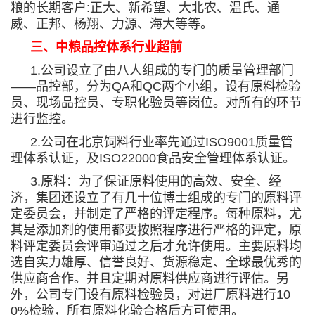
粮的长期客户
:
正大、新希望、大北农、温氏、通
威、正邦、杨翔、力源、海大等等。
三、中粮品控体系行业超前
1.
公司设立了由八人组成的专门的质量管理部门
——
品控部，分为
QA
和
QC
两个小组，设有原料检验
员、现场品控员、专职化验员等岗位。对所有的环节
进行监控。
2.
公司在北京饲料行业率先通过
ISO9001
质量管
理体系认证，及
ISO22000
食品安全管理体系认证。
3.
原料：为了保证原料使用的高效、安全、经
济，集团还设立了有几十位博士组成的专门的原料评
定委员会，并制定了严格的评定程序。每种原料，尤
其是添加剂的使用都要按照程序进行严格的评定，原
料评定委员会评审通过之后才允许使用。主要原料均
选自实力雄厚、信誉良好、货源稳定、全球最优秀的
供应商合作。并且定期对原料供应商进行评估。另
外，公司专门设有原料检验员，对进厂原料进行
10
0%
检验，所有原料化验合格后方可使用。