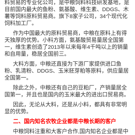
料贸易的专业化公司，是中粮饲料科技研发基地，是
目前国内最大的鱼粉、氨基酸、维生素、
DDGS
、木
薯等饲料原料贸易商。旗下
8
家子公司，
34
个现代化
饲料加工厂。
作为中国最大的原料贸易商，中粮在原料上有得
天独厚的优势。小料方面，氨基酸贸易量居全国第
一，维生素创造了
2013
年以来每年
4
千吨以上的销量
和自用量，稳居全国前三。
大料方面，中粮还直接为下游厂家提供进口鱼
粉、乳清粉、
DDGS
、玉米胚芽粕等原料，供应量居
全国第一。
除此之外，中粮还有自己的豆粕厂，产销量居全
国第一，并且也是国内的玉米最大的进出口贸易商。
因此，无论从大料，还是从小料，都具有非常明
显的优势。
二、国内知名农牧企业都是中粮长期的客户
中粮饲料注重和大客户合作
,
国内知名企业都是中