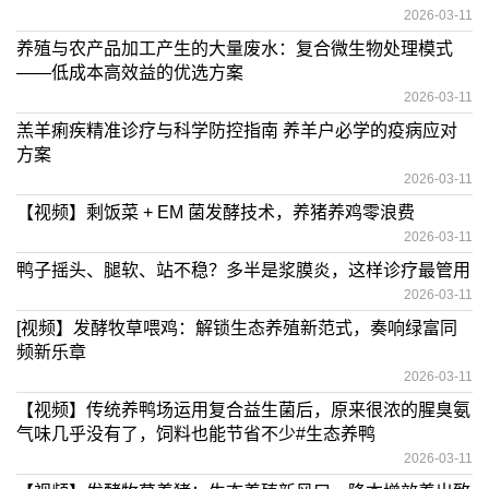
2026-03-11
养殖与农产品加工产生的大量废水：复合微生物处理模式
——低成本高效益的优选方案
2026-03-11
羔羊痢疾精准诊疗与科学防控指南 养羊户必学的疫病应对
方案
2026-03-11
【视频】剩饭菜 + EM 菌发酵技术，养猪养鸡零浪费
2026-03-11
鸭子摇头、腿软、站不稳？多半是浆膜炎，这样诊疗最管用
2026-03-11
[视频】发酵牧草喂鸡：解锁生态养殖新范式，奏响绿富同
频新乐章
2026-03-11
【视频】传统养鸭场运用复合益生菌后，原来很浓的腥臭氨
气味几乎没有了，饲料也能节省不少#生态养鸭
2026-03-11