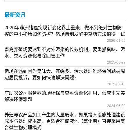
最新资讯
2026年非洲猪瘟突现新变化卷土重来，做不到绝对生物防
控的中小猪场如何防控？猪场自制发酵中草药方法值得一试
2026-01-22
畜禽养殖场要达到不对外污染的长效机制，要重抓臭味、污
水、粪污资源化与除四害工作
2025-08-27
猪场在遇到因为臭味大、苍蝇多、污水处理难环保问题被周
边居民投诉，要如何快速解决问题？
2025-02-18
广助农公司服务养殖场环保与粪污资源化利用，低成本完美
解决环保难题
2024-06-08
养殖与农产品加工产生的大量废水，如果投入设施处理建设
成本与处理成本高，更适合在储液池（氧化塘）直接采用复
合微生物处理模式