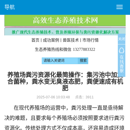
导航
T
o
g
g
l
关闭
e
|
|
|
首页
成功案例
兽医技术
市场行情
n
生态养殖热线和微信
13277883322
a
v
i
g
养殖场粪污资源化最简操作：集污池中加复
a
合菌种，粪水变无臭液态肥，粪便速成有机
t
肥
i
o
2025-07-06 10:03:48 点击：
3911
n
在现代养殖场的运营中，粪污处理一直是亟待解
决的难题，且要求每个养殖场必须按照要求进行粪污
资源化。传统处理方式不仅成本高，还容易造成环境