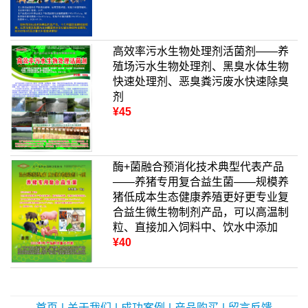
高效率污水生物处理剂活菌剂——养
殖场污水生物处理剂、黑臭水体生物
快速处理剂、恶臭粪污废水快速除臭
剂
¥45
酶+菌融合预消化技术典型代表产品
——养猪专用复合益生菌——规模养
猪低成本生态健康养殖更好更专业复
合益生微生物制剂产品，可以高温制
粒、直接加入饲料中、饮水中添加
¥40
首页
|
关于我们
|
成功案例
|
产品购买
|
留言反馈