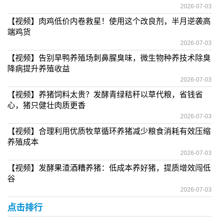
2026-07-03
【视频】肉鸡低价内卷救星！使用这个改良剂，半月逆袭高
端鸡货
2026-07-03
【视频】告别旱鸭养殖场刺鼻腥臭味，微生物种养技术除臭
降病提升养殖收益
2026-07-03
【视频】养猪饲料太贵？发酵青绿秸秆以草代粮，省钱省
心，猪只健壮肉质更香
2026-07-03
【视频】合理利用优质牧草循环养猪减少粮食消耗有效压缩
养殖成本
2026-07-03
【视频】发酵果渣酒糟养猪：低成本养好猪，提质增效闯低
谷
2026-07-03
点击排行