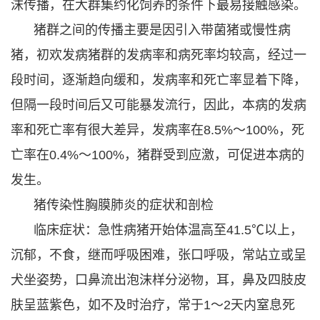
沫传播，在大群集约化饲养的条件下最易接触感染。
猪群之间的传播主要是因引入带菌猪或慢性病
猪，初欢发病猪群的发病率和病死率均较高，经过一
段时间，逐渐趋向缓和，发病率和死亡率显着下降，
但隔一段时间后又可能暴发流行，因此，本病的发病
率和死亡率有很大差异，发病率在8.5%～100%，死
亡率在0.4%～100%，猪群受到应激，可促进本病的
发生。
猪传染性胸膜肺炎的症状和剖检
临床症状：急性病猪开始体温高至41.5℃以上，
沉郁，不食，继而呼吸困难，张口呼吸，常站立或呈
犬坐姿势，口鼻流出泡沫样分泌物，耳，鼻及四肢皮
肤呈蓝紫色，如不及时治疗，常于1～2天内窒息死