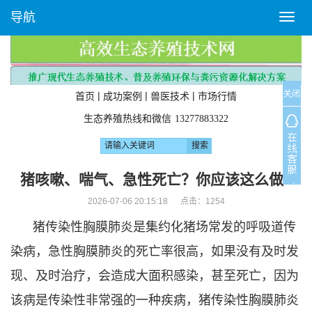
导航
T
o
g
g
l
关闭
e
|
|
|
首页
成功案例
兽医技术
市场行情
n
生态养殖热线和微信
13277883322
a
v
i
g
猪咳嗽、喘气、急性死亡？你应该这么做?
a
2026-07-06 20:15:18 点击：
1254
t
i
猪传染性胸膜肺炎是集约化猪场常发的呼吸道传
o
n
染病，急性胸膜肺炎的死亡率很高，如果没有及时发
现、及时治疗，会造成大面积感染，甚至死亡，因为
该病是传染性非常强的一种疾病，猪传染性胸膜肺炎