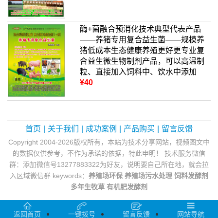
酶+菌融合预消化技术典型代表产品
——养猪专用复合益生菌——规模养
猪低成本生态健康养殖更好更专业复
合益生微生物制剂产品，可以高温制
粒、直接加入饲料中、饮水中添加
¥40
首页
|
关于我们
|
成功案例
|
产品购买
|
留言反馈
Copyright 2004-2026版权所有，本站为技术分享网站，视频图文中
的数据仅供参考，不作为承诺的依据，特此申明！ 技术服务微信
群：添加微信号13277883322为好友，说明要自己所在地，就会拉
入区域微信群 keywords：
养殖场环保
养殖场污水处理
饲料发酵剂
多年生牧草
有机肥发酵剂
返回首页
一键拨号
留言反馈
网站导航