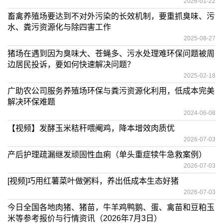
2026-01-22
畜禽养殖场要达到不对外污染的长效机制，要重抓臭味、污
水、粪污资源化与除四害工作
2025-08-27
猪场在遇到因为臭味大、苍蝇多、污水处理难环保问题被周
边居民投诉，要如何快速解决问题？
2025-02-18
广助农公司服务养殖场环保与粪污资源化利用，低成本完美
解决环保难题
2024-06-08
【视频】发酵玉米秸秆喂阉鸡，降本增效肉质优
2026-07-03
产后护理疏漏继发顽固性血痢（单头重症犊牛急救案例）
2026-07-03
[视频]巧用红薯菜叶做粥料，养出低成本生态好猪
2026-07-03
今日全国各地肉猪、猪苗，牛羊鸡鸭鹅、蛋、禽苗和豆粕玉
米等参考报价与行情资讯（2026年7月3日）