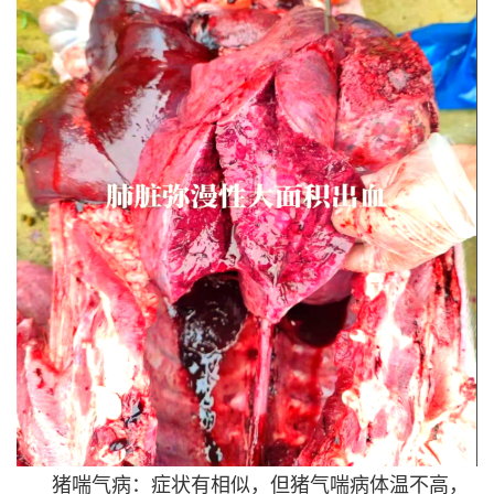
猪喘气病：症状有相似，但猪气喘病体温不高，