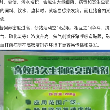
时，粪便、污水堆积，会滋生大量细菌、病毒和寄生虫卵
的饲料、饮水、垫料时，就容易感染发病。而且猪舍内
病。
若饲养密度过高，仔猪活动空间受限，相互之间争斗、挤
气、硫化氢等）浓度升高。氨气刺激仔猪呼吸道黏膜，
血杆菌病等在高密度饲养环境下更容易传播和暴发。