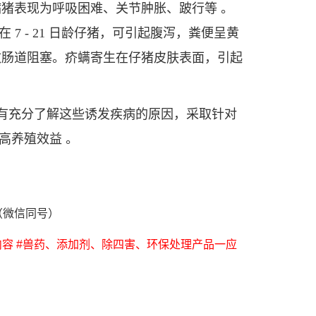
猪表现为呼吸困难、关节肿胀、跛行等 。
 - 21 日龄仔猪，可引起腹泻，粪便呈黄
致肠道阻塞。疥螨寄生在仔猪皮肤表面，引起
有充分了解这些诱发疾病的原因，采取针对
高养殖效益 。
4（微信同号）
容 #兽药、添加剂、除四害、环保处理产品一应