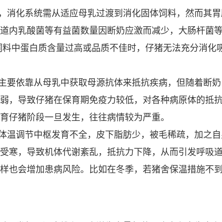
，消化系统需从适应母乳过渡到消化固体饲料，然而其胃
道内乳酸菌等有益菌数量因断奶应激而减少，大肠杆菌
饲料中蛋白质含量过高或品质不佳时，仔猪无法充分消化
主要依靠从母乳中获取母源抗体来抵抗疾病，但随着断奶
弱，导致仔猪在保育期免疫力较低，对各种病原体的抵
育仔猪阶段一旦发生，往往病情较为严重。
体温调节中枢发育不全，皮下脂肪少，被毛稀疏，加之自
受寒，导致机体代谢紊乱，抵抗力下降，从而引发呼吸
样也会增加患病风险。比如在冬季，若猪舍保温措施不