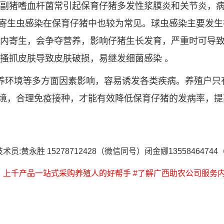
副猪嗜血杆菌常引起保育仔猪多发性浆膜炎和关节炎，病
生虫感染在保育仔猪中也较为常见。球虫感染主要发生在 7
内寄生，会争夺营养，影响仔猪生长发育，严重时可导
搔抓皮肤导致皮肤破损，易继发细菌感染 。
养环境等多方面因素影响，容易诱发各类疾病。养殖户只
境，合理免疫接种，才能有效降低保育仔猪的发病率，提
黄永胜 15278712428（微信同号）闭金娜1355846474
上千产品一站式采购养殖人的好帮手 #了解广西助农公司服务内