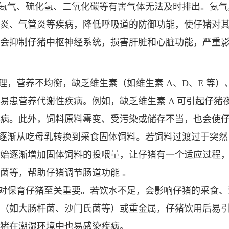
氨气、硫化氢、二氧化碳等有害气体无法及时排出。氨气
炎、气管炎等疾病，降低呼吸道的防御功能，使仔猪对
会抑制仔猪中枢神经系统，损害肝脏和心脏功能，严重
理，营养不均衡，缺乏维生素（如维生素 A、D、E 等
易患营养代谢性疾病。例如，缺乏维生素 A 可引起仔猪
病。此外，饲料原料霉变、受污染或储存不当，也会使
逐渐从吃母乳转换到采食固体饲料。若饲料过渡过于突然
始逐渐增加固体饲料的投喂量，让仔猪有一个适应过程
菌等，帮助仔猪调节肠道功能 。
对保育仔猪至关重要。若饮水不足，会影响仔猪的采食、
（如大肠杆菌、沙门氏菌等）或重金属，仔猪饮用后易
猪在潮湿环境中也易感染疾病。