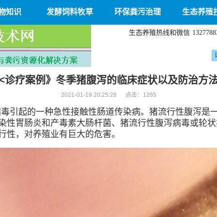
物知识
发酵饲料牧草
环保粪污治理
生态养殖
生态养殖热线和微信
1327788
<诊疗案例》冬季猪腹泻的临床症状以及防治方
2021-01-19 20:25:28 点击：
1265
病毒引起的一种急性接触性肠道传染病。猪流行性腹泻是
染性胃肠炎和产毒素大肠杆菌、猪流行性腹泻病毒或轮状
行性，对养殖业有巨大的危害。