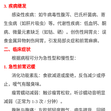
3. 疾病继发
感染性疾病：如牛病毒性腹泻、巴氏杆菌病、寄
生虫病（如肝片吸虫）等。
代谢性疾病：低血钙、酮
病、微量元素缺乏（如钴、硒）。
创伤性网胃炎：误
食金属异物刺伤网胃，引发局部炎症和前胃麻痹。
二、临床症状
根据病程可分为急性型和慢性型：
1. 急性前胃迟缓
消化功能紊乱：食欲减退或废绝，反刍减少或停
止，嗳气有酸臭味。
瘤胃蠕动减弱：触诊瘤胃松软，听诊蠕动音明显
减弱（正常为 1-3 次 / 分钟）。
腹胀与腹痛：左肷部轻度臌气，病牛拱背、回顾