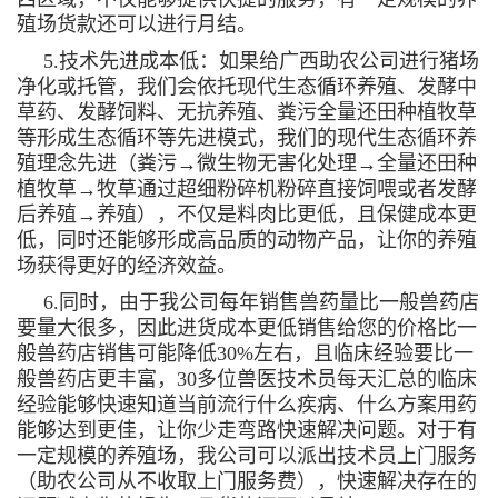
殖场货款还可以进行月结。
5.技术先进成本低：如果给广西助农公司进行猪场
净化或托管，我们会依托现代生态循环养殖、发酵中
草药、发酵饲料、无抗养殖、粪污全量还田种植牧草
等形成生态循环等先进模式，我们的现代生态循环养
殖理念先进（粪污→微生物无害化处理→全量还田种
植牧草→牧草通过超细粉碎机粉碎直接饲喂或者发酵
后养殖→养殖），不仅是料肉比更低，且保健成本更
低，同时还能够形成高品质的动物产品，让你的养殖
场获得更好的经济效益。
6.同时，由于我公司每年销售兽药量比一般兽药店
要量大很多，因此进货成本更低销售给您的价格比一
般兽药店销售可能降低30%左右，且临床经验要比一
般兽药店更丰富，30多位兽医技术员每天汇总的临床
经验能够快速知道当前流行什么疾病、什么方案用药
能够达到更佳，让你少走弯路快速解决问题。对于有
一定规模的养殖场，我公司可以派出技术员上门服务
（助农公司从不收取上门服务费），快速解决存在的