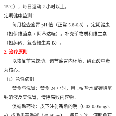
15℃），每日运动 2 小时以上。
定期健康监测：
每月检查瘤胃 pH 值（正常 5.8-6.8），定期驱虫
（如伊维菌素 + 阿苯达唑）。
补充矿物质和维生素
（如舔砖、复合维生素 B）。
2. 治疗原则
以恢复前胃蠕动、调节瘤胃内环境、纠正酸中毒
为核心。
（1）急性病例
禁食与洗胃：禁食 24 小时，用 1% 盐水或碳酸氢
钠溶液反复洗胃，清除腐败内容物。
促蠕动药物：
皮下注射新斯的明（0.02-0.05mg/k
g）或毛果芸香碱（30-50mg），每日 2 次。
灌服鱼石