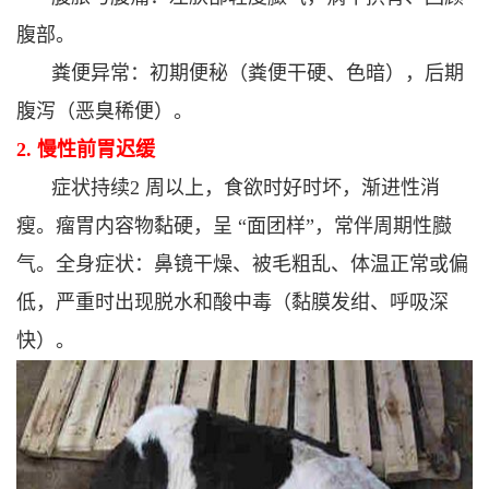
腹部。
粪便异常：初期便秘（粪便干硬、色暗），后期
腹泻（恶臭稀便）。
2. 慢性前胃迟缓
症状持续2 周以上，食欲时好时坏，渐进性消
瘦。
瘤胃内容物黏硬，呈 “面团样”，常伴周期性臌
气。
全身症状：鼻镜干燥、被毛粗乱、体温正常或偏
低，严重时出现脱水和酸中毒（黏膜发绀、呼吸深
快）。