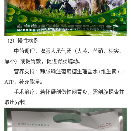
（2）慢性病例
中药调理：灌服大承气汤（大黄、芒硝、枳实、
厚朴）或健胃散，促进胃肠蠕动。
营养支持：静脉输注葡萄糖生理盐水+维生素 C+
ATP，补充能量。
手术治疗：若怀疑创伤性网胃炎，需剖腹探查并
取出异物。