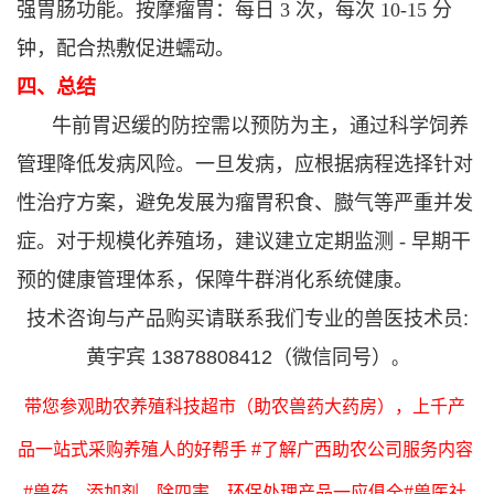
强胃肠功能。
按摩瘤胃：每日 3 次，每次 10-15 分
钟，配合热敷促进蠕动。
四、总结
牛前胃迟缓的防控需以预防为主，通过科学饲养
管理降低发病风险。一旦发病，应根据病程选择针对
性治疗方案，避免发展为瘤胃积食、臌气等严重并发
症。对于规模化养殖场，建议建立定期监测 - 早期干
预的健康管理体系，保障牛群消化系统健康。
技术咨询与产品购买请联系我们专业的兽医技术员:
黄宇宾 13878808412（微信同号）
。
带您参观助农养殖科技超市（助农兽药大药房），上千产
品一站式采购养殖人的好帮手 #了解广西助农公司服务内容
#兽药、添加剂、除四害、环保处理产品一应俱全#兽医社