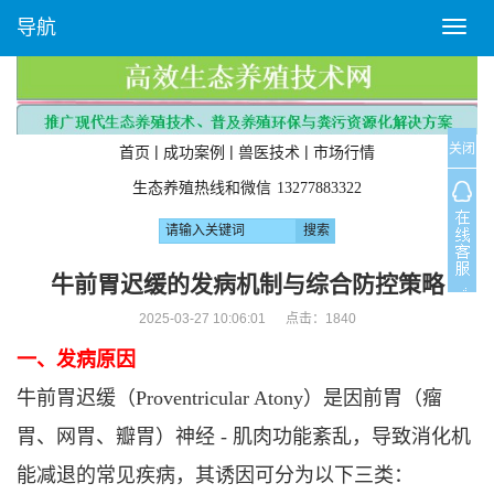
导航
T
o
g
g
l
关闭
e
|
|
|
首页
成功案例
兽医技术
市场行情
n
生态养殖热线和微信
13277883322
a
v
i
g
牛前胃迟缓的发病机制与综合防控策略
a
2025-03-27 10:06:01 点击：
1840
t
i
一、发病原因
o
n
牛前胃迟缓（Proventricular Atony）是因前胃（瘤
胃、网胃、瓣胃）神经 - 肌肉功能紊乱，导致消化机
能减退的常见疾病，其诱因可分为以下三类：