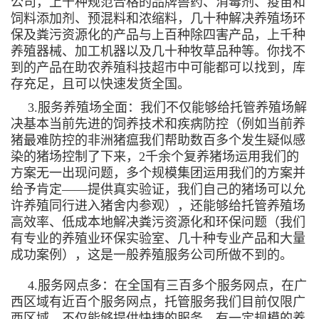
公司，上千种规范合格的品牌兽药、消毒剂、疫苗和
饲料添加剂、预混料和浓缩料，几十种解决养殖场环
保及粪污资源化的产品与上百种除四害产品，上千种
养殖器械、加工机器以及几十种牧草品种等。你找不
到的产品在助农养殖科技超市中可能都可以找到，库
存充足，且可以快速发货全国。
3.服务养殖场全面：我们不仅能够给托管养殖场解
决基本当前先进的饲养技术和疾病防控（例如当前养
猪最难防控的非洲猪瘟我们帮助数百多个发生疑似感
染的猪场控制了下来，2千余个复养猪场运用我们的
方案无一出现问题，多个规模集团运用我们的方案并
给予肯定——提供真实验证，我们自己的猪场可以允
许养殖同行进入猪舍内参观），还能够给托管养殖场
高效率、低成本地解决粪污资源化和环保问题（我们
有专业的养殖业环保实验室、几十种专业产品和大量
成功案例），这是一般养殖服务公司所做不到的。
4.服务网点多：在全国有三百多个服务网点，在广
西区域有近百个服务网点，托管服务我们目前仅限广
西区域，不仅能够提供快捷的服务，有一定规模的养