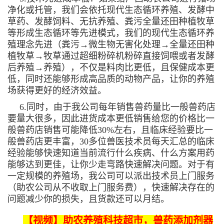
净化或托管，我们会依托现代生态循环养殖、发酵中
草药、发酵饲料、无抗养殖、粪污全量还田种植牧草
等形成生态循环等先进模式，我们的现代生态循环养
殖理念先进（粪污→微生物无害化处理→全量还田种
植牧草→牧草通过超细粉碎机粉碎直接饲喂或者发酵
后养殖→养殖），不仅是料肉比更低，且保健成本更
低，同时还能够形成高品质的动物产品，让你的养殖
场获得更好的经济效益。
6.同时，由于我公司每年销售兽药量比一般兽药店
要量大很多，因此进货成本更低销售给您的价格比一
般兽药店销售可能降低30%左右，且临床经验要比一
般兽药店更丰富，30多位兽医技术员每天汇总的临床
经验能够快速知道当前流行什么疾病、什么方案用药
能够达到更佳，让你少走弯路快速解决问题。对于有
一定规模的养殖场，我公司可以派出技术员上门服务
（助农公司从不收取上门服务费），快速解决存在的
问题减少你的损失，且货款还可以月结。
【视频】助农养殖科技超市，兽药添加剂器