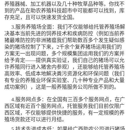
养殖器械、加工机器以及几十种牧草品种等。你找不
到的产品在助农养殖科技超市中可能都可以找到，库
存充足，且可以快速发货全国。
3.服务养殖场全面：我们不仅能够给托管养殖场解
决基本当前先进的饲养技术和疾病防控（例如当前养
猪最难防控的非洲猪瘟我们帮助数百多个发生疑似感
染的猪场控制了下来，2千余个复养猪场运用我们的
方案无一出现问题，多个规模集团运用我们的方案并
给予肯定——提供真实验证，我们自己的猪场可以允
许养殖同行进入猪舍内参观），还能够给托管养殖场
高效率、低成本地解决粪污资源化和环保问题（我们
有专业的养殖业环保实验室、几十种专业产品和大量
成功案例），这是一般养殖服务公司所做不到的。
4.服务网点多：在全国有三百多个服务网点，在广
西区域有近百个服务网点，托管服务我们目前仅限广
西区域，不仅能够提供快捷的服务，有一定规模的养
殖场货款还可以进行月结。
5.技术先进成本低：如果给广西助农公司进行猪场