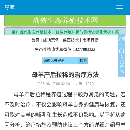
导航
T
o
g
g
l
关闭
e
|
|
|
首页
成功案例
兽医技术
市场行情
n
生态养殖热线和微信
13277883322
a
v
i
g
母羊产后拉稀的治疗方法
a
2025-06-17 09:32:26 点击：
1970
t
i
母羊产后拉稀是养殖过程中较为常见的问题，若
o
n
不及时治疗，不仅会影响母羊自身的健康与恢复，还
可能对羔羊的哺乳和生长造成不良影响。以下将从病
因分析、治疗措施及预防建议三个方面详细介绍母羊