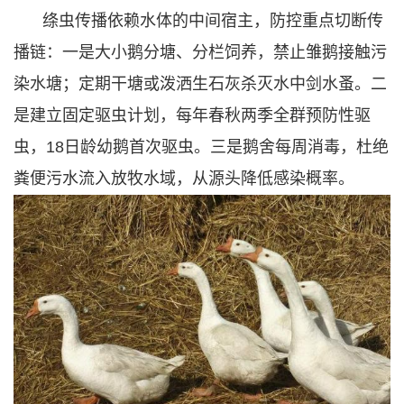
绦虫传播依赖水体的中间宿主，防控重点切断传
播链：一是大小鹅分塘、分栏饲养，禁止雏鹅接触污
染水塘；定期干塘或泼洒生石灰杀灭水中剑水蚤。二
是建立固定驱虫计划，每年春秋两季全群预防性驱
虫，18日龄幼鹅首次驱虫。三是鹅舍每周消毒，杜绝
粪便污水流入放牧水域，从源头降低感染概率。