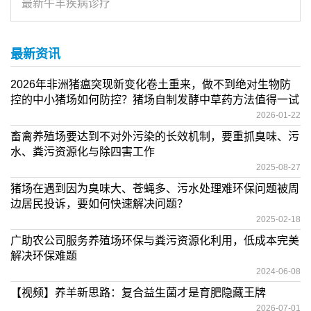
最新牛羊疾病诊疗
最新资讯
2026年非洲猪瘟突现新变化卷土重来，做不到绝对生物防
控的中小猪场如何防控？猪场自制发酵中草药方法值得一试
2026-01-22
畜禽养殖场要达到不对外污染的长效机制，要重抓臭味、污
水、粪污资源化与除四害工作
2025-08-27
猪场在遇到因为臭味大、苍蝇多、污水处理难环保问题被周
边居民投诉，要如何快速解决问题？
2025-02-18
广助农公司服务养殖场环保与粪污资源化利用，低成本完美
解决环保难题
2024-06-08
【视频】养羊新思路：复合益生菌才是育肥隐藏王牌
2026-07-01