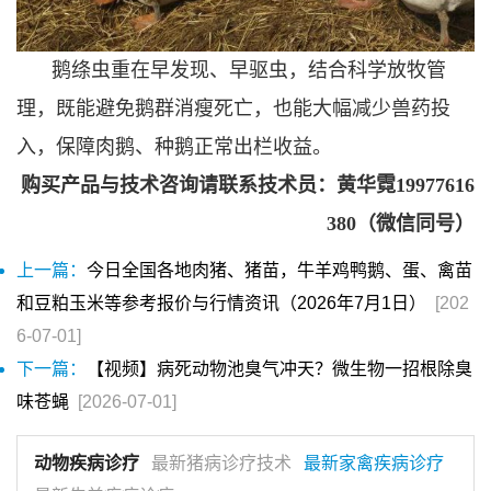
鹅绦虫重在早发现、早驱虫，结合科学放牧管
理，既能避免鹅群消瘦死亡，也能大幅减少兽药投
入，保障肉鹅、种鹅正常出栏收益。
购买产品与技术咨询请联系技术员：黄华霓19977616
380（微信同号）
上一篇：
今日全国各地肉猪、猪苗，牛羊鸡鸭鹅、蛋、禽苗
和豆粕玉米等参考报价与行情资讯（2026年7月1日）
[202
6-07-01]
下一篇：
【视频】病死动物池臭气冲天？微生物一招根除臭
味苍蝇
[2026-07-01]
动物疾病诊疗
最新猪病诊疗技术
最新家禽疾病诊疗