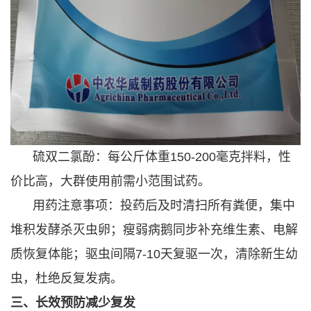
硫双二氯酚：每公斤体重150-200毫克拌料，性
价比高，大群使用前需小范围试药。
用药注意事项：投药后及时清扫所有粪便，集中
堆积发酵杀灭虫卵；瘦弱病鹅同步补充维生素、电解
质恢复体能；驱虫间隔7-10天复驱一次，清除新生幼
虫，杜绝反复发病。
三、长效预防减少复发