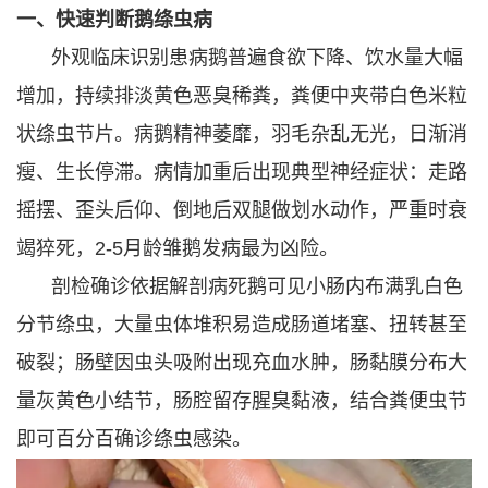
一、快速判断鹅绦虫病
外观临床识别患病鹅普遍食欲下降、饮水量大幅
增加，持续排淡黄色恶臭稀粪，粪便中夹带白色米粒
状绦虫节片。病鹅精神萎靡，羽毛杂乱无光，日渐消
瘦、生长停滞。病情加重后出现典型神经症状：走路
摇摆、歪头后仰、倒地后双腿做划水动作，严重时衰
竭猝死，2-5月龄雏鹅发病最为凶险。
剖检确诊依据解剖病死鹅可见小肠内布满乳白色
分节绦虫，大量虫体堆积易造成肠道堵塞、扭转甚至
破裂；肠壁因虫头吸附出现充血水肿，肠黏膜分布大
量灰黄色小结节，肠腔留存腥臭黏液，结合粪便虫节
即可百分百确诊绦虫感染。