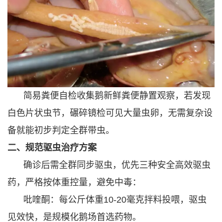
简易粪便自检收集鹅新鲜粪便静置观察，若发现
白色片状虫节，碾碎镜检可见大量虫卵，无需复杂设
备就能初步判定全群带虫。
二、规范驱虫治疗方案
确诊后需全群同步驱虫，优先三种安全高效驱虫
药，严格按体重控量，避免中毒：
吡喹酮：每公斤体重10-20毫克拌料投喂，驱虫
见效快，是规模化鹅场首选药物。