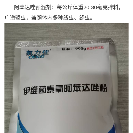
阿苯达唑预混剂：每公斤体重20-30毫克拌料，
广谱驱虫，兼顾体内多种线虫、绦虫。