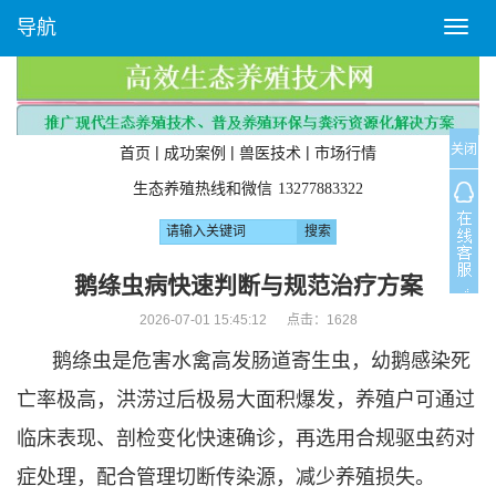
导航
T
o
g
g
l
关闭
e
|
|
|
首页
成功案例
兽医技术
市场行情
n
生态养殖热线和微信
13277883322
a
v
i
g
鹅绦虫病快速判断与规范治疗方案
a
2026-07-01 15:45:12 点击：
1628
t
i
鹅绦虫是危害水禽高发肠道寄生虫，幼鹅感染死
o
n
亡率极高，洪涝过后极易大面积爆发，养殖户可通过
临床表现、剖检变化快速确诊，再选用合规驱虫药对
症处理，配合管理切断传染源，减少养殖损失。