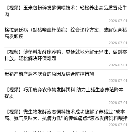
【视频】玉米包粉碎发酵饲喂技术：轻松养出高品质雪花牛
肉
2026-07-01
格拉瑟氏病（副猪嗜血杆菌病）综合诊疗方案，破解保育猪
高发顽疾
2026-07-01
【视频】薄垫料发酵床养鸭，粪便就地分解无异味，做到零
排放，轻松解决环保难题
2026-07-01
母猪产前产后不吃食的原因及综合防控措施
2026-07-01
【视频】巧用废弃农作物发酵饲料 助力土猪生态养殖降本
提质
2026-07-01
【视频】微生物发酵液态饲料技术成功破解了养猪业 “成本
高、氨气臭味大、抗病力低” 的传统痛点#液态发酵饲料喂猪
2026-07-01