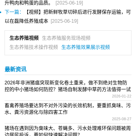
升鸭肉和鸭蛋的品质。
[2025-06-19]
下一篇：
【视频】把新鲜牧草切碎后进行发酵保存运输，可
以在磊降低养殖成本
[2025-06-19]
生态养殖视频
生态养殖服务现场视频
生态养殖技术操作视频
生态养殖效果展示视频
最新资讯
2026年非洲猪瘟突现新变化卷土重来，做不到绝对生物防
控的中小猪场如何防控？猪场自制发酵中草药方法值得一试
2026-01-22
畜禽养殖场要达到不对外污染的长效机制，要重抓臭味、污
水、粪污资源化与除四害工作
2025-08-27
猪场在遇到因为臭味大、苍蝇多、污水处理难环保问题被周
边居民投诉，要如何快速解决问题？