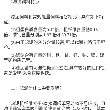
2滤泥饲料特点
滤泥饲料和常规能量饲料稻谷相比，具有如下特
点:
(1)粗蛋白质含量高0.42倍，粗纤维含量低0.18
倍，磷钙含量分别高1.93 倍和69.71倍。
(2)由于滤泥的灰分含量较高,所以代谢能略低于稻
谷。
(3)滤泥含有适量的铜、铁、锰、锌、钴、镁、硫
等矿物质元素。
(4)滤泥含有可溶性糖16%左右,具有较好的适口性,
畜禽爱吃,采食速度也快。
二：滤泥为什么需要发酵？
滤泥粗纤维大于8直接饲喂单胃动物不易吸收，且
滤泥非常容易吸引酶菌快速就变质（48小时以上基本