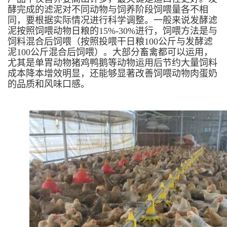
酵完成的滤泥对不同动物与饲养阶段饲喂量各不相
同，要根据实际情况进行科学调整。一般来说发酵滤
泥按照饲喂动物日粮的15%-30%进行，饲喂方法是与
饲料混合后饲喂（按照投喂干日粮100公斤与发酵滤
泥100公斤混合后饲喂）。大部分畜禽都可以运用，
尤其是单胃动物猪鸡鸭鹅等动物运用后节约大量饲料
成本降本增效明显，还能够显著改善饲喂动物肉蛋奶
的品质和风味口感。