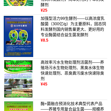
酵剂
¥25
加强型活力99生酵剂——以高浓度乳
酸菌（300亿/g）为主要原料，固态饲
料发酵剂国内销售量更大、更好用的
专业酶菌结合益生菌发酵剂
¥8.5
高效率污水生物处理剂活菌剂——养
殖场污水生物处理剂、黑臭水体生物
快速处理剂、恶臭粪污废水快速除臭
剂
¥45
酶+菌融合预消化技术典型代表产品
——养猪专用复合益生菌——规模养