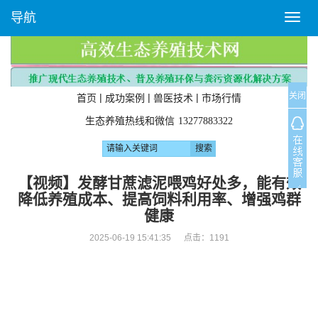
导航
T
o
g
g
l
关闭
e
|
|
|
首页
成功案例
兽医技术
市场行情
n
生态养殖热线和微信
13277883322
a
v
i
g
【视频】发酵甘蔗滤泥喂鸡好处多，能有效
a
降低养殖成本、提高饲料利用率、增强鸡群
t
健康
i
o
2025-06-19 15:41:35 点击：
1191
n