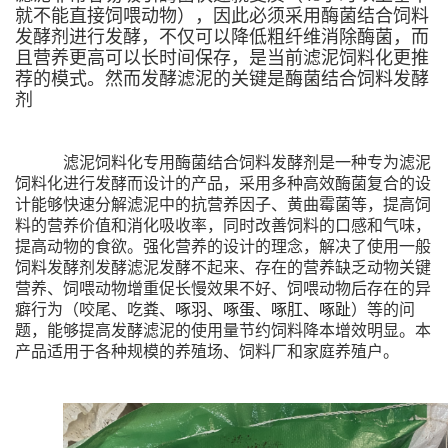
就不能直接饲喂动物），因此必须采用酶菌结合饲料
发酵剂进行发酵，不仅可以降低粗纤维消除酶菌，而
且营养更高可以长时间保存，是当前滤泥饲料化更推
荐的模式。然而发酵滤泥的关键是酶菌结合饲料发酵
剂
滤泥饲料化专用酶菌结合饲料发酵剂是一种专为滤泥
饲料化进行发酵而设计的产品，采用多种高效酶菌复合的设
计能够快速分解滤泥中的抗营养因子、黄曲霉菌等，提高饲
料的营养价值和消化吸收率，同时改善饲料的口感和气味，
提高动物的食欲。强化营养的设计的理念，解决了使用一般
饲料发酵剂发酵滤泥发酵不起来、存在的营养缺乏动物关键
营养、饲喂动物增重促长慢效果不好、饲喂动物后存在的异
癖行为（咬尾、吃粪、
啄羽、啄蛋、啄肛、啄趾
）等的问
题，能够提高发酵滤泥的使用量节约饲料降本增效明显。本
产品适用于各种规模的养殖场、饲料厂和家庭养殖户。