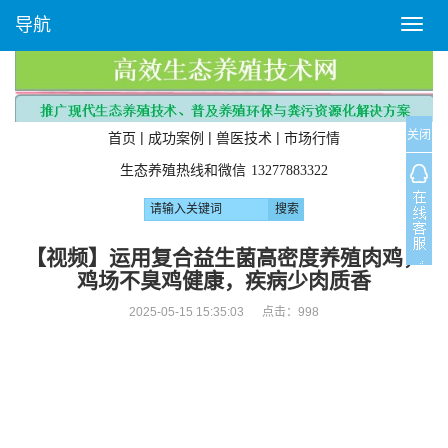
导航
T
o
g
g
l
关闭
e
|
|
|
首页
成功案例
兽医技术
市场行情
n
生态养殖热线和微信
13277883322
a
v
i
g
【视频】运用复合益生菌高密度养殖肉鸡，
a
鸡场不臭鸡健康，疾病少肉质香
t
i
2025-05-15 15:35:03 点击：
998
o
n