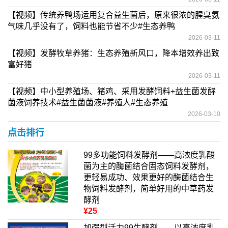
【视频】传统养鸭场运用复合益生菌后，原来很浓的腥臭氨
气味几乎没有了，饲料也能节省不少#生态养鸭
2026-03-11
【视频】发酵牧草养猪：生态养殖新风口，降本增效养出致
富好猪
2026-03-11
【视频】中小型养殖场、猪鸡、采用发酵饲料+益生菌发酵
菌液饲养技术#益生菌菌液#养殖人#生态养殖
2026-03-10
点击排行
99多功能饲料发酵剂——高浓度乳酸
菌为主的酶菌结合固态饲料发酵剂，
更轻易成功、效果更好的酶菌结合生
物饲料发酵剂，简单好用的中草药发
酵剂
¥25
加强型活力99生酵剂——以高浓度乳