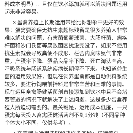
料成本明显）。且仅在饮水添加就可以解决问题运用
起来非常容易。
3.蛋禽养殖上长期运用带给比你想象中更好的效
果：蛋禽要确保无抗生素超标残留是很多养殖人非常
难以解决的问题，有害菌葡萄球菌、大肠杆菌、痢疾
杆菌和沙门氏菌等腐败菌困扰没完没了，如果不使用
抗生素就会导致粪便不成形、栏舍内臭味氨气非常
重，产蛋率下降、蛋品良品率下降、死亡淘汰率高，
呼吸系统与肠道系统疾病长期停不下来。也知道益生
菌的运用效果好，但现在饲养蛋禽都是自动供料系统
较多，要进行饲喂前拌料是非常辛苦和困难的事情。
现在运用畜禽肠健活菌剂直接添加到饮水中且不会堵
塞管道的情况下就解决了上述问题，这是多少蛋禽养
殖人所迫切需要的。最关键是，运用成本低廉，一只
蛋禽每天投入畜禽肠健活菌剂不到1分钱（不同品种
个体大小不同，仅供参考）。