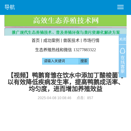
导航
T
o
g
g
l
关闭
e
|
|
|
首页
成功案例
兽医技术
市场行情
n
生态养殖热线和微信
13277883322
a
v
i
g
【视频】鸭鹅育雏在饮水中添加丁酸梭菌可
a
以有效降低疾病发生率，提高鸭鹅成活率、
t
均匀度，进而增加养殖效益
i
o
2025-04-08 10:08:46 点击：
857
n