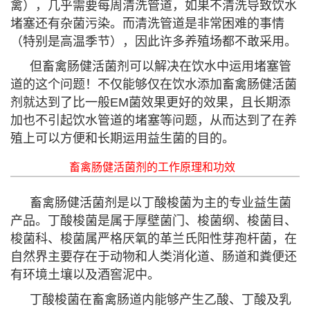
禽），几乎需要每周清洗管道，如果不清洗导致饮水
堵塞还有杂菌污染。而清洗管道是非常困难的事情
（特别是高温季节），因此许多养殖场都不敢采用。
但畜禽肠健活菌剂可以解决在饮水中运用堵塞管
道的这个问题！不仅能够仅在饮水添加畜禽肠健活菌
剂就达到了比一般EM菌效果更好的效果，且长期添
加也不引起饮水管道的堵塞等问题，从而达到了在养
殖上可以方便和长期运用益生菌的目的。
畜禽肠健活菌剂的工作原理和功效
畜禽肠健活菌剂是以丁酸梭菌为主的专业益生菌
产品。丁酸梭菌是属于厚壁菌门、梭菌纲、梭菌目、
梭菌科、梭菌属严格厌氧的革兰氏阳性芽孢杆菌，在
自然界主要存在于动物和人类消化道、肠道和粪便还
有环境土壤以及酒窖泥中。
丁酸梭菌在畜禽肠道内能够产生乙酸、丁酸及乳