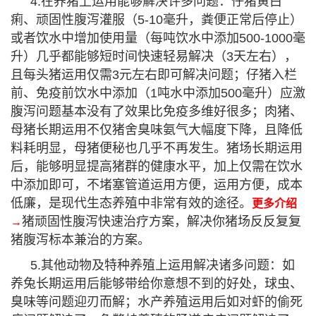
4.在养猪上运用能够解决许多问题：仔猪黄白
痢、顽固性腹泻灌服（5-10毫升，粪便正常后停止）
或者饮水中增加使用量（每吨饮水中添加500-1000毫
升）几乎都能够短时间快速轻易解决（3天左右），
且每头猪运用仅需3元左右即可解决问题；仔猪入栏
前、免疫前饮水中添加（1吨水中添加500毫升）应激
腹泻问题基本没有了效果比免疫多维好很多；肉猪、
母猪长期运用不仅猪舍臭味氨气大幅度下降，且降低
料耗明显，母猪便秘也几乎不再发生。猪场长期运用
后，能够明显提高猪群的健康水平，加上仅需在饮水
中添加即可，不堵塞管道运用方便，运用方便，成本
低廉，是现代生态养殖中非常有效的途径。
更多介绍
猪顽固性腹泻快速治疗方案，解决你猪场反反复复
→
猪腹泻标本兼治的方案
。
5.其他动物及特种养殖上运用解决诸多问题：如
养兔长期运用后能够带给你意想不到的好处，球虫、
臭味等问题迎刃而解；水产养殖运用后如对虾的偷死