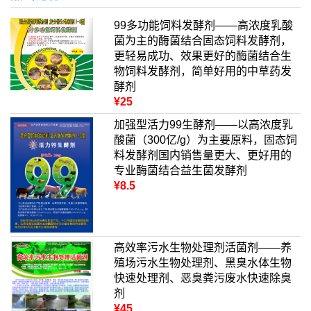
99多功能饲料发酵剂——高浓度乳酸
菌为主的酶菌结合固态饲料发酵剂，
更轻易成功、效果更好的酶菌结合生
物饲料发酵剂，简单好用的中草药发
酵剂
¥25
加强型活力99生酵剂——以高浓度乳
酸菌（300亿/g）为主要原料，固态饲
料发酵剂国内销售量更大、更好用的
专业酶菌结合益生菌发酵剂
¥8.5
高效率污水生物处理剂活菌剂——养
殖场污水生物处理剂、黑臭水体生物
快速处理剂、恶臭粪污废水快速除臭
剂
¥45