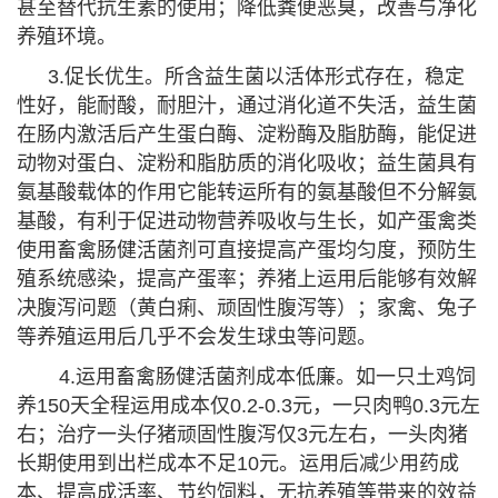
甚至替代抗生素的使用；降低粪便恶臭，改善与净化
养殖环境。
3.促长优生。所含益生菌以活体形式存在，稳定
性好，能耐酸，耐胆汁，通过消化道不失活，益生菌
在肠内激活后产生蛋白酶、淀粉酶及脂肪酶，能促进
动物对蛋白、淀粉和脂肪质的消化吸收；益生菌具有
氨基酸载体的作用它能转运所有的氨基酸但不分解氨
基酸，有利于促进动物营养吸收与生长，如产蛋禽类
使用畜禽肠健活菌剂可直接提高产蛋均匀度，预防生
殖系统感染，提高产蛋率；养猪上运用后能够有效解
决腹泻问题（黄白痢、顽固性腹泻等）；家禽、兔子
等养殖运用后几乎不会发生球虫等问题。
4.运用畜禽肠健活菌剂成本低廉。如一只土鸡饲
养150天全程运用成本仅0.2-0.3元，一只肉鸭0.3元左
右；治疗一头仔猪顽固性腹泻仅3元左右，一头肉猪
长期使用到出栏成本不足10元。运用后减少用药成
本、提高成活率、节约饲料，无抗养殖等带来的效益