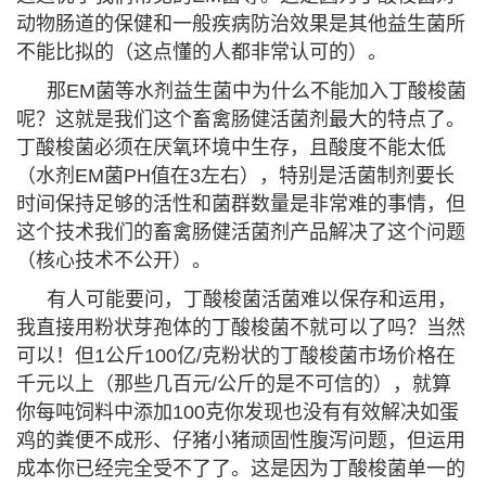
动物肠道的保健和一般疾病防治效果是其他益生菌所
不能比拟的（这点懂的人都非常认可的）。
那EM菌等水剂益生菌中为什么不能加入丁酸梭菌
呢？这就是我们这个畜禽肠健活菌剂最大的特点了。
丁酸梭菌必须在厌氧环境中生存，且酸度不能太低
（水剂EM菌PH值在3左右），特别是活菌制剂要长
时间保持足够的活性和菌群数量是非常难的事情，但
这个技术我们的畜禽肠健活菌剂产品解决了这个问题
（核心技术不公开）。
有人可能要问，丁酸梭菌活菌难以保存和运用，
我直接用粉状芽孢体的丁酸梭菌不就可以了吗？当然
可以！但1公斤100亿/克粉状的丁酸梭菌市场价格在
千元以上（那些几百元/公斤的是不可信的），就算
你每吨饲料中添加100克你发现也没有有效解决如蛋
鸡的粪便不成形、仔猪小猪顽固性腹泻问题，但运用
成本你已经完全受不了了。这是因为丁酸梭菌单一的