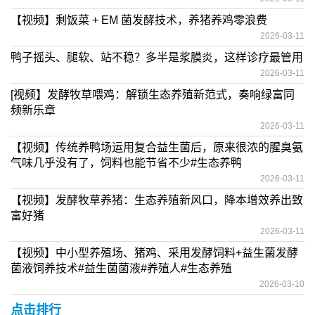
【视频】剩饭菜 + EM 菌发酵技术，养猪养鸡零浪费
2026-03-11
鸭子摇头、腿软、站不稳？多半是浆膜炎，这样诊疗最管用
2026-03-11
[视频】发酵牧草喂鸡：解锁生态养殖新范式，奏响绿富同
频新乐章
2026-03-11
【视频】传统养鸭场运用复合益生菌后，原来很浓的腥臭氨
气味几乎没有了，饲料也能节省不少#生态养鸭
2026-03-11
【视频】发酵牧草养猪：生态养殖新风口，降本增效养出致
富好猪
2026-03-11
【视频】中小型养殖场、猪鸡、采用发酵饲料+益生菌发酵
菌液饲养技术#益生菌菌液#养殖人#生态养殖
2026-03-10
点击排行