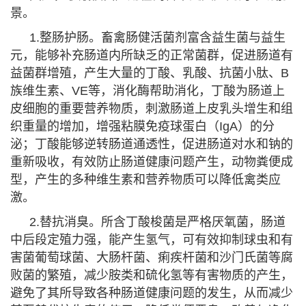
景。
1.整肠护肠。畜禽肠健活菌剂富含益生菌与益生
元，能够补充肠道内所缺乏的正常菌群，促进肠道有
益菌群增殖，产生大量的丁酸、乳酸、抗菌小肽、B
族维生素、VE等，消化酶帮助消化，丁酸为肠道上
皮细胞的重要营养物质，刺激肠道上皮乳头增生和组
织重量的增加，增强粘膜免疫球蛋白（IgA）的分
泌；丁酸能够逆转肠道通透性，促进肠道对水和钠的
重新吸收，有效防止肠道健康问题产生，动物粪便成
型，产生的多种维生素和营养物质可以降低禽类应
激。
2.替抗消臭。所含丁酸梭菌是严格厌氧菌，肠道
中后段定殖力强，能产生氢气，可有效抑制球虫和有
害菌葡萄球菌、大肠杆菌、痢疾杆菌和沙门氏菌等腐
败菌的繁殖，减少胺类和硫化氢等有害物质的产生，
避免了其所导致各种肠道健康问题的发生，从而减少