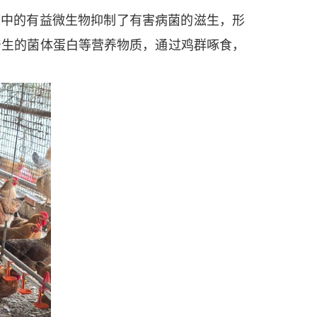
床中的有益微生物抑制了有害病菌的滋生，形
产生的菌体蛋白等营养物质，通过鸡群啄食，