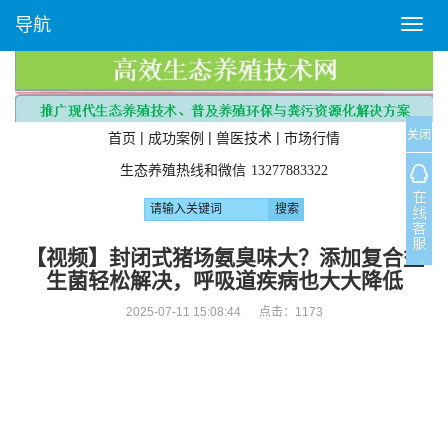
导航
T
o
g
g
l
关闭
e
|
|
|
首页
成功案例
兽医技术
市场行情
n
生态养殖热线和微信
13277883322
a
v
i
g
【视频】封闭式猪场氨臭味大？添加复合益
a
生菌轻松解决，呼吸道疾病也大大降低
t
i
2025-07-11 15:08:44 点击：
1173
o
n