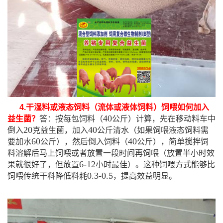
4.
干湿料或液态饲料（流体或液体饲料）饲喂如何加入
40
益生菌？
答：按每包饲料（
公斤）计算，先在移动料车中
20
40
倒入
克益生菌，加入
公斤清水（如果饲喂液态饲料需
60
40
要加水
公斤），然后倒入饲料（
公斤），简单搅拌饲
料溶解后马上饲喂或者放置一段时间再饲喂（放置半小时效
6-12
果就很好了，但放置
小时最佳）。这种饲喂方式能够比
0.3-0.5
饲喂传统干料降低料耗
，提高效益明显。