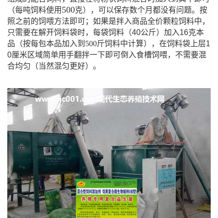
500
（每吨饲料使用
克），可以保存数个月都没有问题。按
照之前的饲喂方法即可；如果是拌入商品全价颗粒饲料中，
只需要在解开饲料袋时，每袋饲料（
40
公斤）加入
16
克本
品（按每包本品加入到500斤饲料中计算），在饲料袋上层
1
0
厘米区域简单用手翻拌一下即可倒入食槽饲喂，不需要混
合均匀（当然混匀更好）。