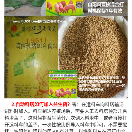
2.
自动料塔如何加入益生菌？
答：在运料车向料塔输送
饲料时加入。料车到达养殖场后，需要人工去料塔顶部开启
料塔盖子，这时候将益生菌分几次倒入料塔中，或者直接打
开运料车的盖子，一次性按比例导入料车中即可，不需要搅
500
拌，按照每吨饲料使用
克计算。料塔和料车在运行中会