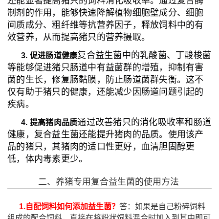
还能显著提高猪只的饲料消化吸收率。通过复合酶
制剂的作用，能够快速降解植物细胞壁成分、细胞
间质成分、粗纤维等抗营养因子，释放饲料中的有
效营养，从而提高猪只的营养摄取。
复合益生菌中的乳酸菌、丁酸梭菌
3. 促进肠道健康
等能够促进猪只肠道中有益菌群的增殖，抑制有害
菌的生长，修复肠黏膜，防止肠道菌群失衡。这不
仅有助于猪只的健康，还能减少因肠道问题引起的
疾病。
通过改善猪只的消化吸收率和肠道
4. 提高猪肉品质
健康，复合益生菌还能提升猪肉的品质。使用该产
品的猪只，其猪肉的适口性更好，血清胆固醇更
低，体内毒素更少。
二、养猪专用复合益生菌的使用方法
1.
自配饲料如何添加益生菌？
答：如果是自己粉碎饲料
组成的配合饲料，直接在将粉状饲料混合时加入到其中即可