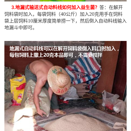
3.地漏式
输送式自动料线如何加入益生菌？
答：在解开
40
20
饲料袋时加入，每袋饲料（
公斤）加入
克用手在饲料
10
袋上层饲料
厘米厚度简单捞一下，然后倒入自动料线输入
地漏斗中即可。