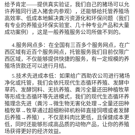
给予肯定——提供真实验证，我们自己的猪场可以允
许养殖同行进入猪舍内参观），还能够给托管养殖场
高效率、低成本地解决粪污资源化和环保问题（我们
有专业的养殖业环保实验室、几十种专业产品和大量
成功案例），这是一般养殖服务公司所做不到的。
4.服务网点多：在全国有三百多个服务网点，在广
西区域有近百个服务网点，托管服务我们目前仅限广
西区域，不仅能够提供快捷的服务，有一定规模的养
殖场货款还可以进行月结。
5.技术先进成本低：如果给广西助农公司进行猪场
净化或托管，我们会依托现代生态循环养殖、发酵中
草药、发酵饲料、无抗养殖、粪污全量还田种植牧草
等形成生态循环等先进模式，我们的现代生态循环养
殖理念先进（粪污→微生物无害化处理→全量还田种
植牧草→牧草通过超细粉碎机粉碎直接饲喂或者发酵
后养殖→养殖），不仅是料肉比更低，且保健成本更
低，同时还能够形成高品质的动物产品，让你的养殖
场获得更好的经济效益。