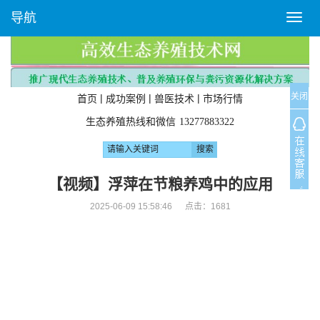
导航
T
o
g
g
l
关闭
e
|
|
|
首页
成功案例
兽医技术
市场行情
n
生态养殖热线和微信
13277883322
a
v
i
g
【视频】浮萍在节粮养鸡中的应用
a
2025-06-09 15:58:46 点击：
1681
t
i
o
n