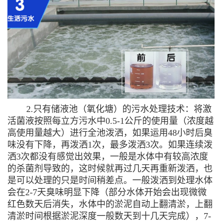
2.只有储液池（氧化塘）的污水处理技术：将激
活菌液按照每立方污水中0.5-1公斤的使用量（浓度越
高使用量越大）进行全池泼洒，如果运用48小时后臭
味没有下降，再泼洒1次，最多泼洒3次。如果连续泼
洒3次都没有感觉出效果，一般是水体中有较高浓度
的杀菌剂导致的，这时候就再过几天再重新泼洒，也
是可以处理的只是时间稍差点。一般泼洒到处理水体
会在2-7天臭味明显下降（部分水体开始会出现微微
红色数天后消失，水体中的淤泥自动上翻清淤，上翻
清淤时间根据淤泥深度一般数天到十几天完成），7-