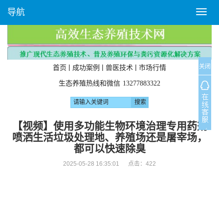
导航
T
o
g
g
l
关闭
e
|
|
|
首页
成功案例
兽医技术
市场行情
n
生态养殖热线和微信
13277883322
a
v
i
g
【视频】使用多功能生物环境治理专用药剂
a
喷洒生活垃圾处理地、养殖场还是屠宰场，
t
都可以快速除臭
i
o
2025-05-28 16:35:01 点击：
422
n