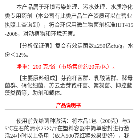
本产品属于环境污染处理、污水处理、水质净化
类专用药剂（本公司有此类产品生产资质可以在营业
执照上查询到），符合环保用微生物菌剂标准HJT415
-2008，对动植物和环境无害。
【分析保证值】复合有效活菌数≥250亿cfu/g，水
份＜12%。
净重：200 克/袋（市场售价约20元/包）。
【主要原料组成】芽孢杆菌群、乳酸菌群、酵母
菌群、硝化细菌、苏云金芽孢杆菌、絮凝菌、抑控蓝
藻类菌等，助剂和载体。
产品说明书
使用前先给菌种激活：将本品1包（200克）与3
5℃左右的清水25公斤在塑料容器中简单密封进行激
活24小时以上备用（放入500克红糖效果更好），我