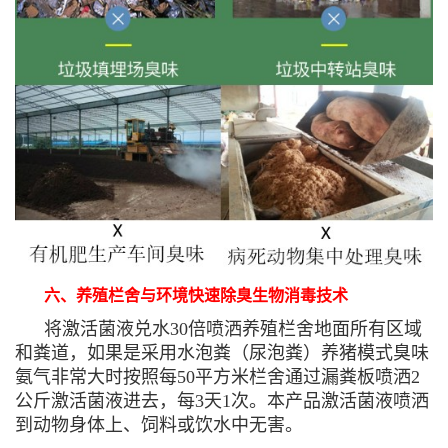
六、养殖栏舍与环境快速除臭生物消毒技术
将激活菌液兑水30倍喷洒养殖栏舍地面所有区域
和粪道，如果是采用水泡粪（尿泡粪）养猪模式臭味
氨气非常大时按照每50平方米栏舍通过漏粪板喷洒2
公斤激活菌液进去，每3天1次。本产品激活菌液喷洒
到动物身体上、饲料或饮水中无害。