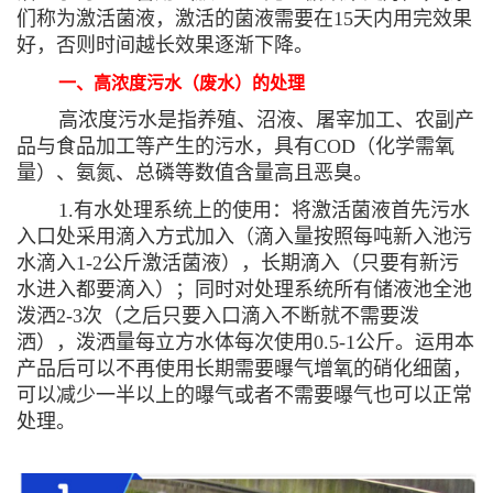
们称为激活菌液，激活的菌液需要在15天内用完效果
好，否则时间越长效果逐渐下降。
一、高浓度污水（废水）的处理
高浓度污水是指养殖、沼液、屠宰加工、农副产
品与食品加工等产生的污水，具有COD（化学需氧
量）、氨氮、总磷等数值含量高且恶臭。
1.有水处理系统上的使用：将激活菌液首先污水
入口处采用滴入方式加入（滴入量按照每吨新入池污
水滴入1-2公斤激活菌液），长期滴入（只要有新污
水进入都要滴入）；同时对处理系统所有储液池全池
泼洒2-3次（之后只要入口滴入不断就不需要泼
洒），泼洒量每立方水体每次使用0.5-1公斤。运用本
产品后可以不再使用长期需要曝气增氧的硝化细菌，
可以减少一半以上的曝气或者不需要曝气也可以正常
处理。