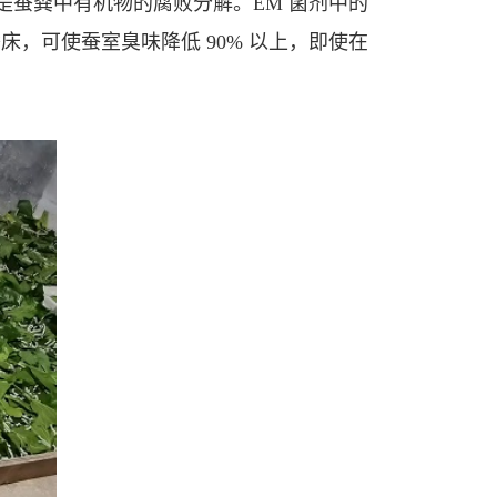
蚕粪中有机物的腐败分解。EM 菌剂中的
蚕床，可使蚕室臭味降低 90% 以上，即使在