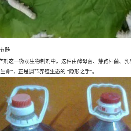
调节器
生产剂这一微观生物制剂中。这种由酵母菌、芽孢杆菌、
 "小生命"，正是调节养殖生态的 "隐形之手"。