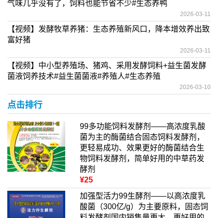
气味几乎没有了，饲料也能节省不少#生态养鸭
2026-03-11
【视频】发酵牧草养猪：生态养殖新风口，降本增效养出致
富好猪
2026-03-11
【视频】中小型养殖场、猪鸡、采用发酵饲料+益生菌发酵
菌液饲养技术#益生菌菌液#养殖人#生态养殖
2026-03-10
点击排行
99多功能饲料发酵剂——高浓度乳酸
菌为主的酶菌结合固态饲料发酵剂，
更轻易成功、效果更好的酶菌结合生
物饲料发酵剂，简单好用的中草药发
酵剂
¥25
加强型活力99生酵剂——以高浓度乳
酸菌（300亿/g）为主要原料，固态饲
料发酵剂国内销售量更大、更好用的