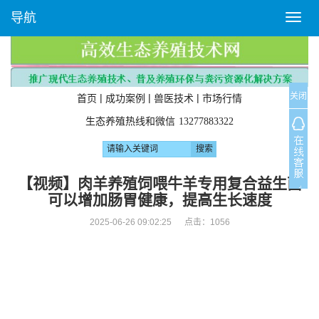
导航
T
o
g
g
l
关闭
e
|
|
|
首页
成功案例
兽医技术
市场行情
n
生态养殖热线和微信
13277883322
a
v
i
g
【视频】肉羊养殖饲喂牛羊专用复合益生菌
a
可以增加肠胃健康，提高生长速度
t
i
2025-06-26 09:02:25 点击：
1056
o
n