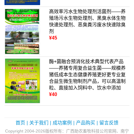
高效率污水生物处理剂活菌剂——养
殖场污水生物处理剂、黑臭水体生物
快速处理剂、恶臭粪污废水快速除臭
剂
¥45
酶+菌融合预消化技术典型代表产品
——养猪专用复合益生菌——规模养
猪低成本生态健康养殖更好更专业复
合益生微生物制剂产品，可以高温制
粒、直接加入饲料中、饮水中添加
¥40
首页
|
关于我们
|
成功案例
|
产品购买
|
留言反馈
Copyright 2004-2026版权所有：广西助农畜牧科技公司官网、南宁