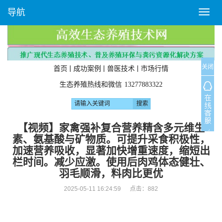
导航
T
o
g
g
l
关闭
e
|
|
|
首页
成功案例
兽医技术
市场行情
n
生态养殖热线和微信
13277883322
a
v
i
g
【视频】家禽强补复合营养精含多元维生
a
素、氨基酸与矿物质。可提升采食积极性，
t
加速营养吸收，显著加快增重速度，缩短出
i
栏时间。减少应激。使用后肉鸡体态健壮、
o
羽毛顺滑，料肉比更优
n
2025-05-11 16:24:59 点击：
882