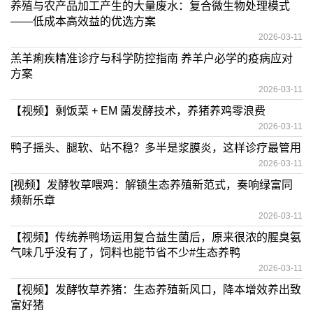
养殖与农产品加工产生的大量废水：复合微生物处理模式
——低成本高效益的优选方案
2026-03-11
羔羊痢疾精准诊疗与科学防控指南 养羊户必学的疫病应对
方案
2026-03-11
【视频】剩饭菜 + EM 菌发酵技术，养猪养鸡零浪费
2026-03-11
鸭子摇头、腿软、站不稳？多半是浆膜炎，这样诊疗最管用
2026-03-11
[视频】发酵牧草喂鸡：解锁生态养殖新范式，奏响绿富同
频新乐章
2026-03-11
【视频】传统养鸭场运用复合益生菌后，原来很浓的腥臭氨
气味几乎没有了，饲料也能节省不少#生态养鸭
2026-03-11
【视频】发酵牧草养猪：生态养殖新风口，降本增效养出致
富好猪