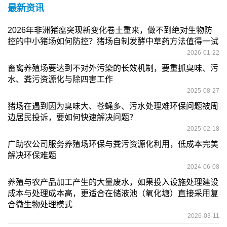
最新资讯
2026年非洲猪瘟突现新变化卷土重来，做不到绝对生物防
控的中小猪场如何防控？猪场自制发酵中草药方法值得一试
2026-01-22
畜禽养殖场要达到不对外污染的长效机制，要重抓臭味、污
水、粪污资源化与除四害工作
2025-08-27
猪场在遇到因为臭味大、苍蝇多、污水处理难环保问题被周
边居民投诉，要如何快速解决问题？
2025-02-18
广助农公司服务养殖场环保与粪污资源化利用，低成本完美
解决环保难题
2024-06-08
养殖与农产品加工产生的大量废水，如果投入设施处理建设
成本与处理成本高，更适合在储液池（氧化塘）直接采用复
合微生物处理模式
2026-03-11