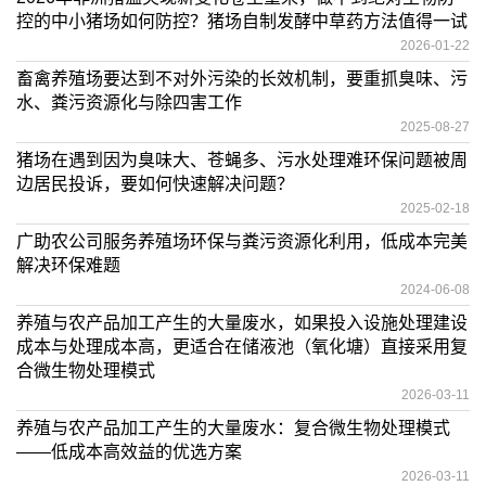
控的中小猪场如何防控？猪场自制发酵中草药方法值得一试
2026-01-22
畜禽养殖场要达到不对外污染的长效机制，要重抓臭味、污
水、粪污资源化与除四害工作
2025-08-27
猪场在遇到因为臭味大、苍蝇多、污水处理难环保问题被周
边居民投诉，要如何快速解决问题？
2025-02-18
广助农公司服务养殖场环保与粪污资源化利用，低成本完美
解决环保难题
2024-06-08
养殖与农产品加工产生的大量废水，如果投入设施处理建设
成本与处理成本高，更适合在储液池（氧化塘）直接采用复
合微生物处理模式
2026-03-11
养殖与农产品加工产生的大量废水：复合微生物处理模式
——低成本高效益的优选方案
2026-03-11