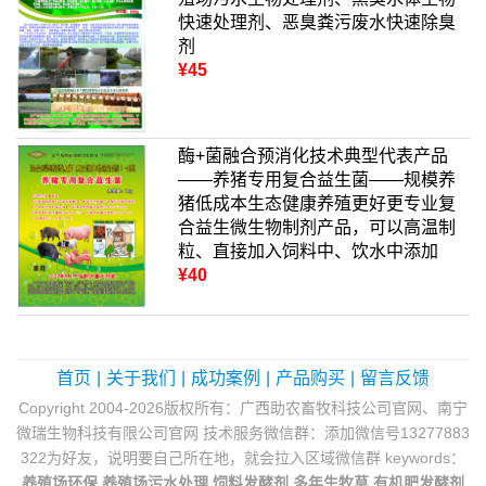
快速处理剂、恶臭粪污废水快速除臭
剂
¥45
酶+菌融合预消化技术典型代表产品
——养猪专用复合益生菌——规模养
猪低成本生态健康养殖更好更专业复
合益生微生物制剂产品，可以高温制
粒、直接加入饲料中、饮水中添加
¥40
首页
|
关于我们
|
成功案例
|
产品购买
|
留言反馈
Copyright 2004-2026版权所有：广西助农畜牧科技公司官网、南宁
微瑞生物科技有限公司官网 技术服务微信群：添加微信号13277883
322为好友，说明要自己所在地，就会拉入区域微信群 keywords：
养殖场环保
养殖场污水处理
饲料发酵剂
多年生牧草
有机肥发酵剂