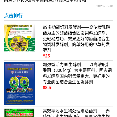
菌液饲养技术#益生菌菌液#养殖人#生态养殖
2026-03-10
点击排行
99多功能饲料发酵剂——高浓度乳酸
菌为主的酶菌结合固态饲料发酵剂，
更轻易成功、效果更好的酶菌结合生
物饲料发酵剂，简单好用的中草药发
酵剂
¥25
加强型活力99生酵剂——以高浓度乳
酸菌（300亿/g）为主要原料，固态饲
料发酵剂国内销售量更大、更好用的
专业酶菌结合益生菌发酵剂
¥8.5
高效率污水生物处理剂活菌剂——养
殖场污水生物处理剂、黑臭水体生物