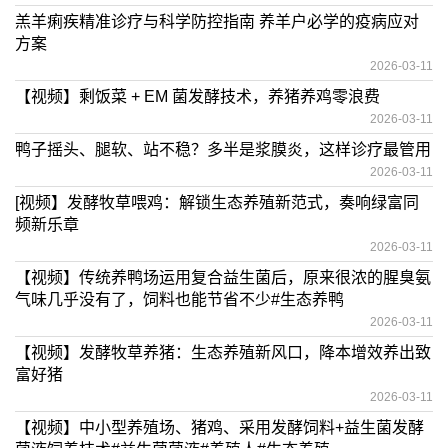
羔羊痢疾精准诊疗与科学防控指南 养羊户必学的疫病应对
方案
2026-03-11
【视频】剩饭菜 + EM 菌发酵技术，养猪养鸡零浪费
2026-03-11
鸭子摇头、腿软、站不稳？多半是浆膜炎，这样诊疗最管用
2026-03-11
[视频】发酵牧草喂鸡：解锁生态养殖新范式，奏响绿富同
频新乐章
2026-03-11
【视频】传统养鸭场运用复合益生菌后，原来很浓的腥臭氨
气味几乎没有了，饲料也能节省不少#生态养鸭
2026-03-11
【视频】发酵牧草养猪：生态养殖新风口，降本增效养出致
富好猪
2026-03-11
【视频】中小型养殖场、猪鸡、采用发酵饲料+益生菌发酵