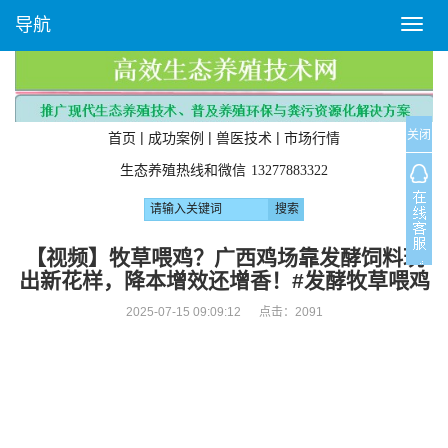
导航
T
o
g
g
l
关闭
e
|
|
|
首页
成功案例
兽医技术
市场行情
n
生态养殖热线和微信
13277883322
a
v
i
g
【视频】牧草喂鸡？广西鸡场靠发酵饲料玩
a
出新花样，降本增效还增香！#发酵牧草喂鸡
t
i
2025-07-15 09:09:12 点击：
2091
o
n