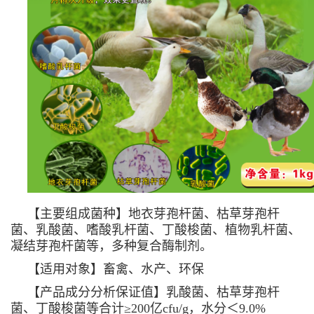
【主要组成菌种】地衣芽孢杆菌、枯草芽孢杆
菌、乳酸菌、嗜酸乳杆菌、丁酸梭菌、植物乳杆菌、
凝结芽孢杆菌等，多种复合酶制剂。
【适用对象】畜禽、水产、环保
【产品成分分析保证值】乳酸菌、枯草芽孢杆
菌、丁酸梭菌等合计≥200亿cfu/g，水分＜9.0%