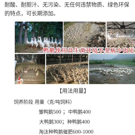
耐酸、耐胆汁、无污染、无任何违禁物质、绿色环保
的特点，可长期添加。
【用法用量】
/
饲养阶段
用量（克
吨饲料）
500 ；
400
雏鸭鹅
中鸭鹅
300；
400
大鸭鹅
种鸭鹅
600-1000
淘汰种鸭鹅催肥