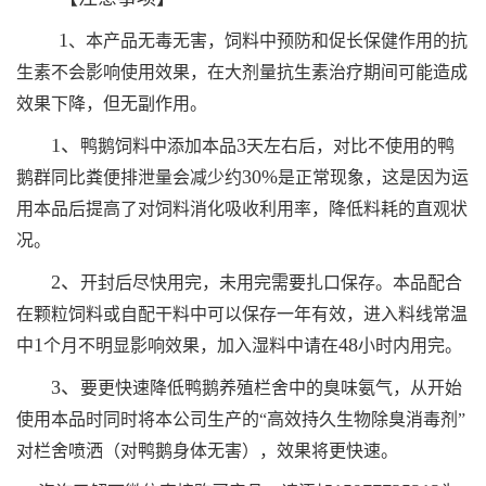
1
、本产品无毒无害，饲料中预防和促长保健作用的抗
生素不会影响使用效果，在大剂量抗生素治疗期间可能造成
效果下降，但无副作用。
1、
3
鸭鹅饲料中添加本品
天左右后，对比不使用的鸭
30%
鹅群同比粪便排泄量会减少约
是正常现象，这是因为运
用本品后提高了对饲料消化吸收利用率，降低料耗的直观状
况。
2、
开封后尽快用完，未用完需要扎口保存。本品配合
在颗粒饲料或自配干料中可以保存一年有效，进入料线常温
1
48
中
个月不明显影响效果，加入湿料中请在
小时内用完。
3、
要更快速降低鸭鹅养殖栏舍中的臭味氨气，从开始
使用本品时同时将本公司生产的“高效持久生物除臭消毒剂”
对栏舍喷洒（对鸭鹅身体无害），效果将更快速。