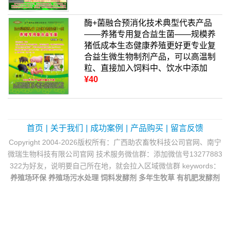
酶+菌融合预消化技术典型代表产品
——养猪专用复合益生菌——规模养
猪低成本生态健康养殖更好更专业复
合益生微生物制剂产品，可以高温制
粒、直接加入饲料中、饮水中添加
¥40
首页
|
关于我们
|
成功案例
|
产品购买
|
留言反馈
Copyright 2004-2026版权所有：广西助农畜牧科技公司官网、南宁
微瑞生物科技有限公司官网 技术服务微信群：添加微信号13277883
322为好友，说明要自己所在地，就会拉入区域微信群 keywords：
养殖场环保
养殖场污水处理
饲料发酵剂
多年生牧草
有机肥发酵剂