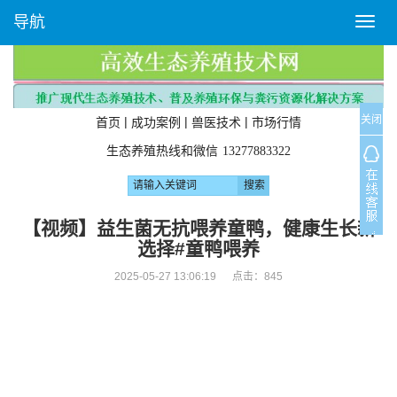
导航
T
o
g
g
l
关闭
e
|
|
|
首页
成功案例
兽医技术
市场行情
n
生态养殖热线和微信
13277883322
a
v
i
g
【视频】益生菌无抗喂养童鸭，健康生长新
a
选择#童鸭喂养
t
i
2025-05-27 13:06:19 点击：
845
o
n