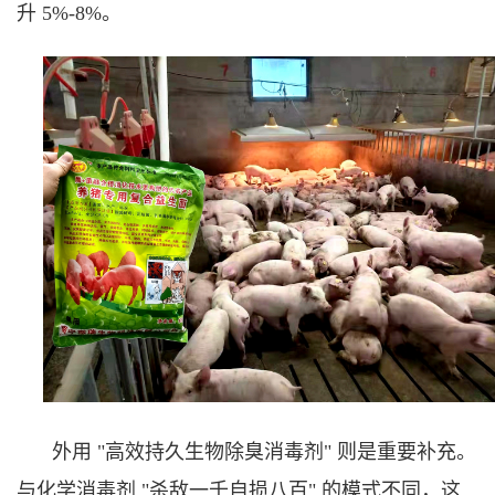
升 5%-8%。
外用 "高效持久生物除臭消毒剂" 则是重要补充。
与化学消毒剂 "杀敌一千自损八百" 的模式不同，这