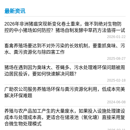
最新资讯
2026年非洲猪瘟突现新变化卷土重来，做不到绝对生物防
控的中小猪场如何防控？猪场自制发酵中草药方法值得一试
2026-01-22
畜禽养殖场要达到不对外污染的长效机制，要重抓臭味、污
水、粪污资源化与除四害工作
2025-08-27
猪场在遇到因为臭味大、苍蝇多、污水处理难环保问题被周
边居民投诉，要如何快速解决问题？
2025-02-18
广助农公司服务养殖场环保与粪污资源化利用，低成本完美
解决环保难题
2024-06-08
养殖与农产品加工产生的大量废水，如果投入设施处理建设
成本与处理成本高，更适合在储液池（氧化塘）直接采用复
合微生物处理模式