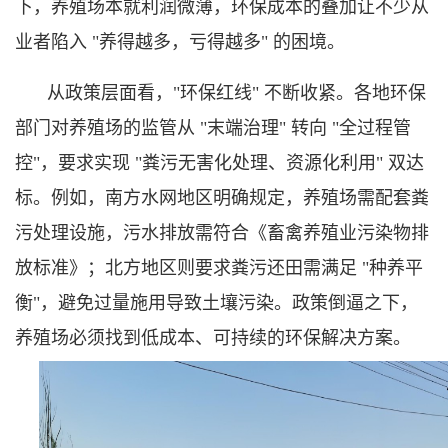
下，养殖场本就利润微薄，环保成本的叠加让不少从
业者陷入 "养得越多，亏得越多" 的困境。
从政策层面看，"环保红线" 不断收紧。各地环保
部门对养殖场的监管从 "末端治理" 转向 "全过程管
控"，要求实现 "粪污无害化处理、资源化利用" 双达
标。例如，南方水网地区明确规定，养殖场需配套粪
污处理设施，污水排放需符合《畜禽养殖业污染物排
放标准》；北方地区则要求粪污还田需满足 "种养平
衡"，避免过量施用导致土壤污染。政策倒逼之下，
养殖场必须找到低成本、可持续的环保解决方案。