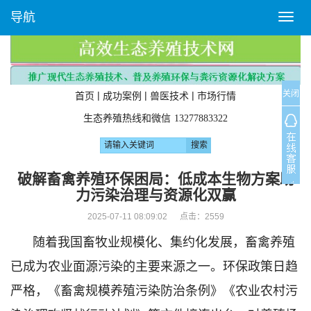
导航
T
o
g
g
l
关闭
e
|
|
|
首页
成功案例
兽医技术
市场行情
n
生态养殖热线和微信
13277883322
a
v
i
g
破解畜禽养殖环保困局：低成本生物方案助
a
力污染治理与资源化双赢
t
i
2025-07-11 08:09:02 点击：
2559
o
随着我国畜牧业规模化、集约化发展，畜禽养殖
n
已成为农业面源污染的主要来源之一。环保政策日趋
严格，《畜禽规模养殖污染防治条例》《农业农村污