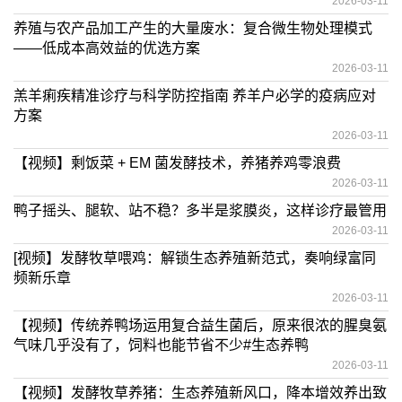
2026-03-11
养殖与农产品加工产生的大量废水：复合微生物处理模式
——低成本高效益的优选方案
2026-03-11
羔羊痢疾精准诊疗与科学防控指南 养羊户必学的疫病应对
方案
2026-03-11
【视频】剩饭菜 + EM 菌发酵技术，养猪养鸡零浪费
2026-03-11
鸭子摇头、腿软、站不稳？多半是浆膜炎，这样诊疗最管用
2026-03-11
[视频】发酵牧草喂鸡：解锁生态养殖新范式，奏响绿富同
频新乐章
2026-03-11
【视频】传统养鸭场运用复合益生菌后，原来很浓的腥臭氨
气味几乎没有了，饲料也能节省不少#生态养鸭
2026-03-11
【视频】发酵牧草养猪：生态养殖新风口，降本增效养出致