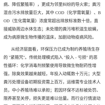
病、降低繁殖率），更成为邻里纠纷的导火索；粪污
混合污水排放量巨大，其中 COD（化学需氧量）、B
OD（生化需氧量）浓度常超出排放标准数十倍，直
接威胁周边水体生态；未处理的粪污堆积滋生蚊蝇，
成为病原微生物传播的温床，加剧动物疫病风险。
从经济层面看，环保压力已成为制约养殖场生存
的 "紧箍咒"。传统处理模式陷入 "投入 - 亏损" 的恶
性循环：化学消毒剂频繁使用导致微生物耐药性增
强，除臭效果越来越短，年投入动辄数十万元；大型
粪污处理设备初期投资需上百万，运维需专业技术人
员，中小养殖场难以承担；若因环保不达标被处罚、
限养甚至关停，损失更是难以估量。而行业行情波动