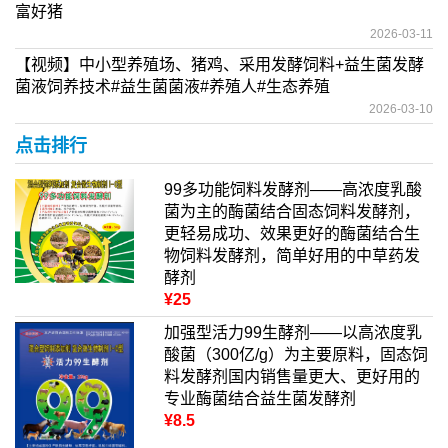
富好猪
2026-03-11
【视频】中小型养殖场、猪鸡、采用发酵饲料+益生菌发酵
菌液饲养技术#益生菌菌液#养殖人#生态养殖
2026-03-10
点击排行
99多功能饲料发酵剂——高浓度乳酸
菌为主的酶菌结合固态饲料发酵剂，
更轻易成功、效果更好的酶菌结合生
物饲料发酵剂，简单好用的中草药发
酵剂
¥25
加强型活力99生酵剂——以高浓度乳
酸菌（300亿/g）为主要原料，固态饲
料发酵剂国内销售量更大、更好用的
专业酶菌结合益生菌发酵剂
¥8.5