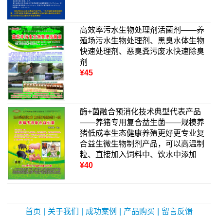
高效率污水生物处理剂活菌剂——养
殖场污水生物处理剂、黑臭水体生物
快速处理剂、恶臭粪污废水快速除臭
剂
¥45
酶+菌融合预消化技术典型代表产品
——养猪专用复合益生菌——规模养
猪低成本生态健康养殖更好更专业复
合益生微生物制剂产品，可以高温制
粒、直接加入饲料中、饮水中添加
¥40
首页
|
关于我们
|
成功案例
|
产品购买
|
留言反馈