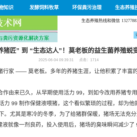
物知识
发酵饲料牧草
环保粪污治理
生态养殖
生态养殖热线和微信
1327788
“养猪匠” 到 “生态达人”！莫老板的益生菌养殖蜕
2025-06-04 09:39:31 点击：
1714
猪行家 —— 莫老板。多年的养猪生涯，让他积累了丰富
合作由来已久，从早期使用活力 99，到如今改用养猪专
活力 99 制作保健液喂猪，这个看似繁琐的过程，却为
下。尤其是寒冷的冬季，为了给猪群保暖，猪场无法充分
保健液就像一剂良药，投入使用后，猪场的臭味瞬间减少了 