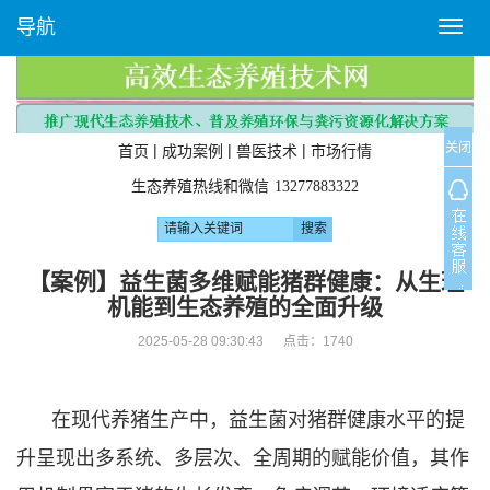
导航
T
o
g
g
l
关闭
e
|
|
|
首页
成功案例
兽医技术
市场行情
n
生态养殖热线和微信
13277883322
a
v
i
g
【案例】益生菌多维赋能猪群健康：从生理
a
机能到生态养殖的全面升级
t
i
2025-05-28 09:30:43 点击：
1740
o
n
在现代养猪生产中，益生菌对猪群健康水平的提
升呈现出多系统、多层次、全周期的赋能价值，其作