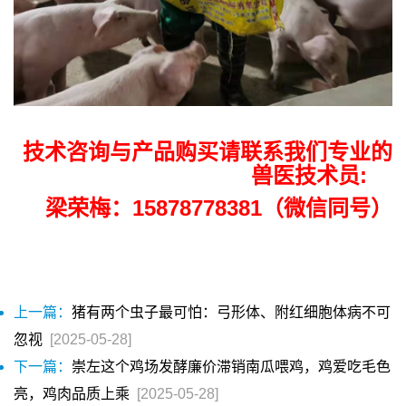
技术咨询与产品购买请联系我们专业的
兽医技术员:
梁荣梅：15878778381（微信同号）
上一篇：
猪有两个虫子最可怕：弓形体、附红细胞体病不可
忽视
[2025-05-28]
下一篇：
崇左这个鸡场发酵廉价滞销南瓜喂鸡，鸡爱吃毛色
亮，鸡肉品质上乘
[2025-05-28]