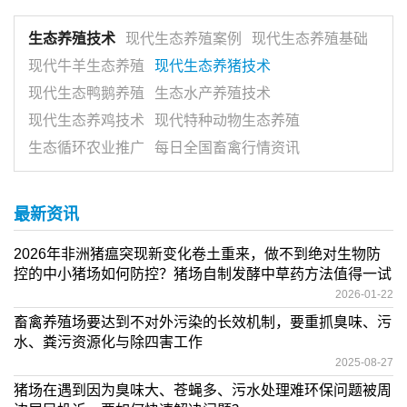
生态养殖技术
现代生态养殖案例
现代生态养殖基础
现代牛羊生态养殖
现代生态养猪技术
现代生态鸭鹅养殖
生态水产养殖技术
现代生态养鸡技术
现代特种动物生态养殖
生态循环农业推广
每日全国畜禽行情资讯
最新资讯
2026年非洲猪瘟突现新变化卷土重来，做不到绝对生物防
控的中小猪场如何防控？猪场自制发酵中草药方法值得一试
2026-01-22
畜禽养殖场要达到不对外污染的长效机制，要重抓臭味、污
水、粪污资源化与除四害工作
2025-08-27
猪场在遇到因为臭味大、苍蝇多、污水处理难环保问题被周