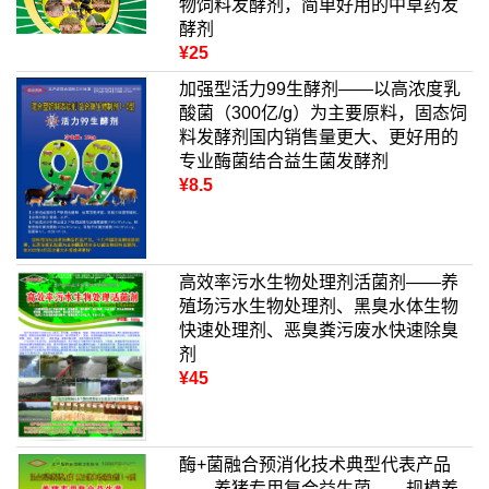
物饲料发酵剂，简单好用的中草药发
酵剂
¥25
加强型活力99生酵剂——以高浓度乳
酸菌（300亿/g）为主要原料，固态饲
料发酵剂国内销售量更大、更好用的
专业酶菌结合益生菌发酵剂
¥8.5
高效率污水生物处理剂活菌剂——养
殖场污水生物处理剂、黑臭水体生物
快速处理剂、恶臭粪污废水快速除臭
剂
¥45
酶+菌融合预消化技术典型代表产品
——养猪专用复合益生菌——规模养