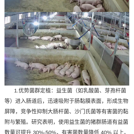
1.优势菌群定植：益生菌（如乳酸菌、芽孢杆菌
等）进入肠道后，迅速吸附于肠黏膜表面，形成生物
屏障，竞争性抑制大肠杆菌、沙门氏菌等有害菌的黏
附与繁殖。研究表明，使用益生菌的猪群肠道有益菌
数量可提升 30%-50%，有害菌数量降低 40% 以上。