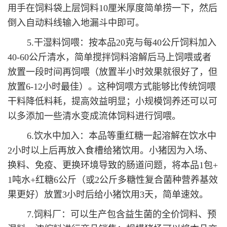
用手在饲料袋上层饲料10厘米厚度简单捞一下，然后
倒入自动料线输入地漏斗中即可。
5.干湿料饲喂：按本品20克与每40公斤饲料加入
40-60公斤清水，简单搅拌饲料溶解后马上饲喂或者
放置一段时间再饲喂（放置半小时效果就很好了，但
放置6-12小时最佳）。这种饲喂方式能够比传统饲喂
干料降低料耗，提高效益明显；小规模饲养还可以可
以多添加一些清水变成流体饲料进行饲喂。
6.饮水中加入：本品等重红糖一起溶解在饮水中
2小时以上后再放入食槽给猪饮用。小猪因为入场、
换料、免疫、更换环境导致的肠道问题，将本品1包+
1吨水+红糖6公斤（或2公斤多糖性复合菌种营养基效
果更好）放置3小时后给小猪饮用3天，简单速效。
7.饲料厂：可以生产包含益生菌的全价饲料、预