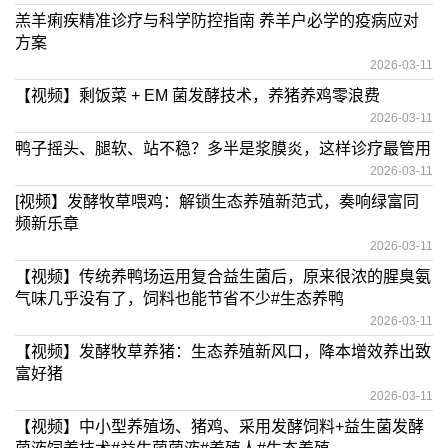
羔羊痢疾精准诊疗与科学防控指南 养羊户必学的疫病应对
方案
2026-03-11
【视频】剩饭菜 + EM 菌发酵技术，养猪养鸡零浪费
2026-03-11
鸭子摇头、腿软、站不稳？多半是浆膜炎，这样诊疗最管用
2026-03-11
[视频】发酵牧草喂鸡：解锁生态养殖新范式，奏响绿富同
频新乐章
2026-03-11
【视频】传统养鸭场运用复合益生菌后，原来很浓的腥臭氨
气味几乎没有了，饲料也能节省不少#生态养鸭
2026-03-11
【视频】发酵牧草养猪：生态养殖新风口，降本增效养出致
富好猪
2026-03-11
【视频】中小型养殖场、猪鸡、采用发酵饲料+益生菌发酵