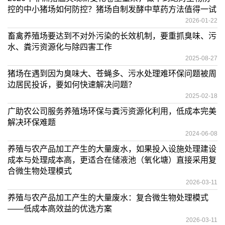
控的中小猪场如何防控？猪场自制发酵中草药方法值得一试
2026-01-22
畜禽养殖场要达到不对外污染的长效机制，要重抓臭味、污
水、粪污资源化与除四害工作
2025-08-27
猪场在遇到因为臭味大、苍蝇多、污水处理难环保问题被周
边居民投诉，要如何快速解决问题？
2025-02-18
广助农公司服务养殖场环保与粪污资源化利用，低成本完美
解决环保难题
2024-06-08
养殖与农产品加工产生的大量废水，如果投入设施处理建设
成本与处理成本高，更适合在储液池（氧化塘）直接采用复
合微生物处理模式
2026-03-11
养殖与农产品加工产生的大量废水：复合微生物处理模式
——低成本高效益的优选方案
2026-03-11