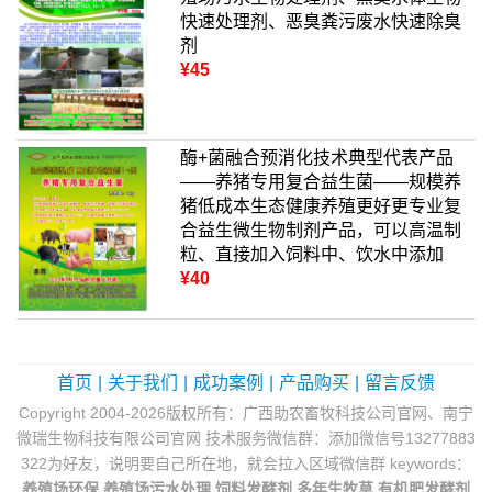
快速处理剂、恶臭粪污废水快速除臭
剂
¥45
酶+菌融合预消化技术典型代表产品
——养猪专用复合益生菌——规模养
猪低成本生态健康养殖更好更专业复
合益生微生物制剂产品，可以高温制
粒、直接加入饲料中、饮水中添加
¥40
首页
|
关于我们
|
成功案例
|
产品购买
|
留言反馈
Copyright 2004-2026版权所有：广西助农畜牧科技公司官网、南宁
微瑞生物科技有限公司官网 技术服务微信群：添加微信号13277883
322为好友，说明要自己所在地，就会拉入区域微信群 keywords：
养殖场环保
养殖场污水处理
饲料发酵剂
多年生牧草
有机肥发酵剂