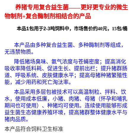
养猪专用复合益生菌——更好更专业的微生
物制剂+复合酶制剂相结合的产品
1
本品
包用于
2-3吨
饲料中，市场售价约40元，15包/桶
本产品由多种复合益生菌、多种酶制剂等组成，
无违禁物质。
降低猪场臭味、氨气浓度与苍蝇密度；提高消化
吸收率降低料耗、促进生长、提前出栏；提升猪群肠
道、呼吸系统、皮肤健康水平；提高母猪种猪繁殖性
能，减少用药和死亡淘汰率。
本品采用多层包被技术可以高温制粒、拌料、饮
水，使用成本低廉，小猪、肉猪、母猪（怀孕和哺乳
期间也可使用）、种猪均可使用。连续使用能够形成
益生菌生态健康养殖环境，提高猪群整体健康水平与
猪肉品质。
本产品符合饲料卫生标准