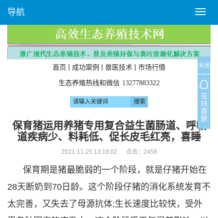
导航
T
o
g
g
l
关闭
e
|
|
|
首页
成功案例
兽医技术
市场行情
n
生态养殖热线和微信
13277883322
a
v
i
g
保育猪运用养猪专用复合益生菌肠道、呼吸
a
道疾病少、料耗低、促长皮毛红亮，喜睡
t
i
2021-11-25 13:18:02 点击：
2458
o
保育期是猪最脆弱的一个阶段，就是仔猪开始在
n
28天断奶到70日龄。这个阶段仔猪的消化系统发育不
太完善，又失去了母源抗体;生长速度比较快，受外