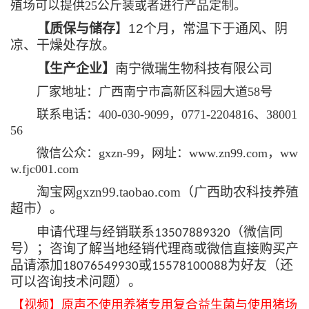
殖场可以提供25公斤装或者进行产品定制。
【质保与储存
】12个月，常温下于通风、阴
凉、干燥处存放。
【生产企业】
南宁微瑞生物科技有限公司
厂家地址：广西南宁市高新区科园大道58号
联系电话：400-030-9099，0771-2204816、38001
56
微信公众：gxzn-99，网址：
www.zn99.com，ww
w.fjc001.com
淘宝网gxzn99.taobao.com（广西助农科技养殖
超市）。
申请代理与经销联系
（微信同
13507889320
号）；咨询了解当地经销代理商或微信直接购买产
品请添加
或
为好友（还
18076549930
15578100088
可以咨询技术问题）。
【视频】原声不使用养猪专用复合益生菌与使用猪场