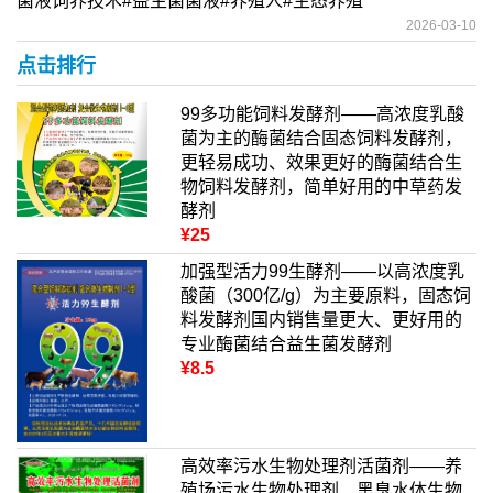
菌液饲养技术#益生菌菌液#养殖人#生态养殖
2026-03-10
点击排行
99多功能饲料发酵剂——高浓度乳酸
菌为主的酶菌结合固态饲料发酵剂，
更轻易成功、效果更好的酶菌结合生
物饲料发酵剂，简单好用的中草药发
酵剂
¥25
加强型活力99生酵剂——以高浓度乳
酸菌（300亿/g）为主要原料，固态饲
料发酵剂国内销售量更大、更好用的
专业酶菌结合益生菌发酵剂
¥8.5
高效率污水生物处理剂活菌剂——养
殖场污水生物处理剂、黑臭水体生物