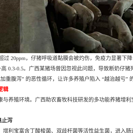
超过 20ppm，仔猪呼吸道黏膜会被灼伤，免疫力显著下降，
升高 0.3-0.5。广西某猪场曾因忽视此问题，导致断奶仔猪
臭加重腹泻” 的恶性循环，让许多养殖户陷入 “越治越亏” 
逻辑
与养殖环境。广西助农畜牧科技研发的多功能养猪增利宝，
臭止泻
。增利宝富含丁酸梭菌、双歧杆菌等活性益生菌，进入肠