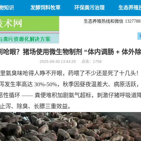
物知识
发酵饲料牧草
环保粪污治理
生态养殖
生态养殖热线和微信
1327788
呛眼？猪场使用微生物制剂 “体内调肠 + 体外
2025-09-30 13:44:29 点击：
1756
舍里氨臭味呛得人睁不开眼，药喂了不少还是死了十几头！
生率高达 30%-50%，秋季因昼夜温差大、病原活跃，
成恶性循环 —— 粪便堆积加剧氨气超标，刺激仔猪呼吸
现止泻、除臭、长膘三重效益。