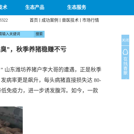
技术
生态产品
生态服务
|
|
|
首页
成功案例
兽医技术
市场行情
3322
关闭
除臭”，秋季养猪稳赚不亏
” 山东潍坊养猪户李大哥的遭遇，正是秋季
发病率更是飙升，每头病猪直接损失达 80-
道降低免疫力，进一步诱发腹泻。如今，一款