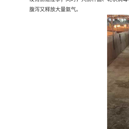
腹泻又释放大量氨气。