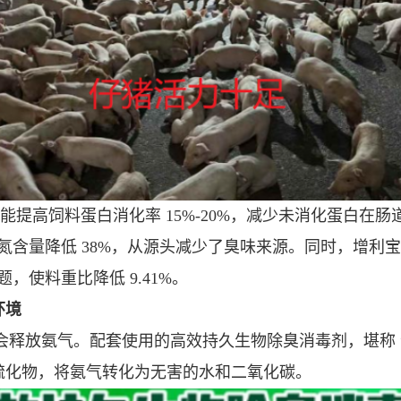
菌能提高饲料蛋白消化率 15%-20%，减少未消化蛋白
氮含量降低 38%，从源头减少了臭味来源。同时，增利
使料重比降低 9.41%。
环境
释放氨气。配套使用的高效持久生物除臭消毒剂，堪称 “
、硫化物，将氨气转化为无害的水和二氧化碳。