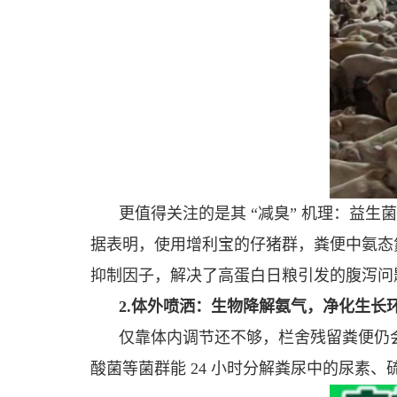
更值得关注的是其 “减臭” 机理：益生
据表明，使用增利宝的仔猪群，粪便中氨态
抑制因子，解决了高蛋白日粮引发的腹泻问题，
2.体外喷洒：生物降解氨气，净化生长
仅靠体内调节还不够，栏舍残留粪便仍会
酸菌等菌群能 24 小时分解粪尿中的尿素