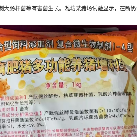
从根源抑制大肠杆菌等有害菌生长。潍坊某猪场试验显示，在断奶仔
。