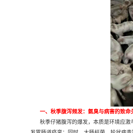
一、秋季腹泻频发：氨臭与病害的致命
秋季仔猪腹泻的爆发，本质是环境应激
发胃肠道痉挛；同时，大肠杆菌、轮状病毒