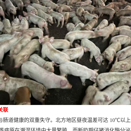
关联
与肠道健康的双重失守。北方地区昼夜温差可达 10℃以
等病原在潮湿环境中大量繁殖，而断奶期仔猪消化酶分泌