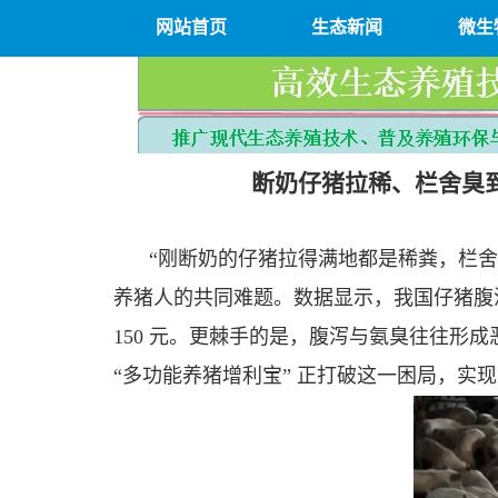
网站首页
生态新闻
微生
断奶仔猪拉稀、栏舍臭到
“刚断奶的仔猪拉得满地都是稀粪，栏
养猪人的共同难题。数据显示，我国仔猪腹泻发
150 元。更棘手的是，腹泻与氨臭往往形
“多功能养猪增利宝” 正打破这一困局，实