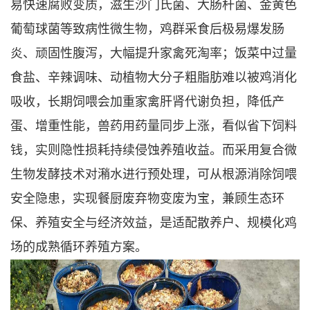
易快速腐败变质，滋生沙门氏菌、大肠杆菌、金黄色
葡萄球菌等致病性微生物，鸡群采食后极易爆发肠
炎、顽固性腹泻，大幅提升家禽死淘率；饭菜中过量
食盐、辛辣调味、动植物大分子粗脂肪难以被鸡消化
吸收，长期饲喂会加重家禽肝肾代谢负担，降低产
蛋、增重性能，兽药用药量同步上涨，看似省下饲料
钱，实则隐性损耗持续侵蚀养殖收益。而采用复合微
生物发酵技术对潲水进行预处理，可从根源消除饲喂
安全隐患，实现餐厨废弃物变废为宝，兼顾生态环
保、养殖安全与经济效益，是适配散养户、规模化鸡
场的成熟循环养殖方案。