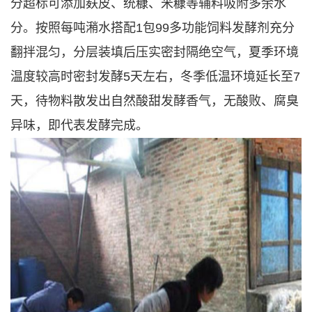
分超标可添加麸皮、统糠、米糠等辅料吸附多余水
分。按照每吨潲水搭配1包99多功能饲料发酵剂充分
翻拌混匀，分层装填后压实密封隔绝空气，夏季环境
温度较高时密封发酵5天左右，冬季低温环境延长至7
天，待物料散发出自然酸甜发酵香气，无酸败、腐臭
异味，即代表发酵完成。