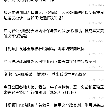
2025-08-27
猪场在遇到因为臭味大、苍蝇多、污水处理难环保问题被周
边居民投诉，要如何快速解决问题？
2025-02-18
广助农公司服务养殖场环保与粪污资源化利用，低成本完美
解决环保难题
2024-06-08
【视频】发酵玉米秸秆喂阉鸡，降本增效肉质优
2026-07-03
产后护理疏漏继发顽固性血痢（单头重症犊牛急救案例）
2026-07-03
[视频]巧用红薯菜叶做粥料，养出低成本生态好猪
2026-07-03
今日全国各地肉猪、猪苗，牛羊鸡鸭鹅、蛋、禽苗和豆粕玉
米等参考报价与行情资讯（2026年7月3日）
2026-07-03
【视频】肉鸡低价内卷救星！使用这个改良剂，半月逆袭高