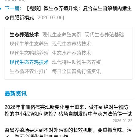
下一篇：
【视频】微生态养殖升级：复合益生菌解锁肉猪生
态育肥新模式
[2026-07-06]
生态养殖技术
现代生态养殖案例
现代生态养殖基础
现代牛羊生态养殖
现代生态养猪技术
现代生态鸭鹅养殖
生态水产养殖技术
现代生态养鸡技术
现代特种动物生态养殖
生态循环农业推广
每日全国畜禽行情资讯
最新资讯
2026年非洲猪瘟突现新变化卷土重来，做不到绝对生物防
控的中小猪场如何防控？猪场自制发酵中草药方法值得一试
2026-01-22
畜禽养殖场要达到不对外污染的长效机制，要重抓臭味、污
水、粪污资源化与除四害工作