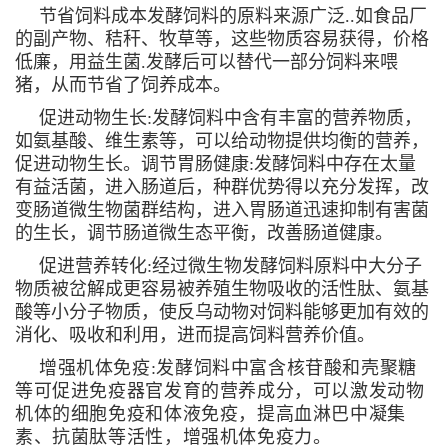
节省饲料成本发酵饲料的原料来源广泛..如食品厂
的副产物、秸秆、牧草等，这些物质容易获得，价格
低廉，用益生菌.发酵后可以替代一部分饲料来喂
猪，从而节省了饲养成本。
促进动物生长:发酵饲料中含有丰富的营养物质，
如氨基酸、维生素等，可以给动物提供均衡的营养，
促进动物生长。调节胃肠健康:发酵饲料中存在太量
有益活菌，进入肠道后，种群优势得以充分发挥，改
变肠道微生物菌群结构，进入胃肠道迅速抑制有害菌
的生长，调节肠道微生态平衡，改善肠道健康。
促进营养转化:经过微生物发酵饲料原料中大分子
物质被岔解成更容易被养殖生物吸收的活性肽、氨基
酸等小分子物质，使反乌动物对饲料能够更加有效的
消化、吸收和利用，进而提高饲料营养价值。
增强机体免疫:发酵饲料中富含核苷酸和壳聚糖
等可促进免疫器官发育的营养成分，可以激发动物
机体的细胞免疫和体液免疫，提高血淋巴中凝集
素、抗菌肽等活性，增强机体免疫力。