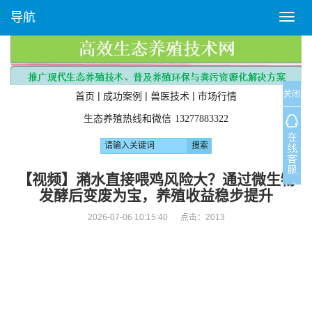
导航
T
o
g
g
l
关闭
e
|
|
|
首页
成功案例
兽医技术
市场行情
n
生态养殖热线和微信
13277883322
a
v
i
g
【视频】潲水直接喂鸡风险大？通过微生物
a
发酵后变废为宝，养殖收益稳步提升
t
i
2026-07-06 10:15:40 点击：
2013
o
n