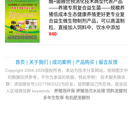
酶+菌融合预消化技术典型代表产品
——养猪专用复合益生菌——规模养
猪低成本生态健康养殖更好更专业复
合益生微生物制剂产品，可以高温制
粒、直接加入饲料中、饮水中添加
¥40
首页
|
关于我们
|
成功案例
|
产品购买
|
留言反馈
Copyright 2004-2026版权所有，本站为技术分享网站，视频图文中
的数据仅供参考，不作为承诺的依据，特此申明！ 技术服务微信
群：添加微信号13277883322为好友，说明要自己所在地，就会拉
入区域微信群 keywords：
养殖场环保
养殖场污水处理
饲料发酵剂
多年生牧草
有机肥发酵剂