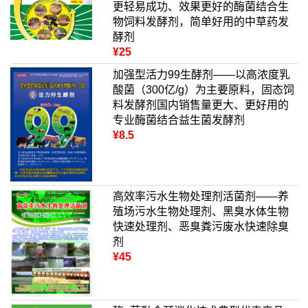
更轻易成功、效果更好的酶菌结合生
物饲料发酵剂，简单好用的中草药发
酵剂
¥25
加强型活力99生酵剂——以高浓度乳
酸菌（300亿/g）为主要原料，固态饲
料发酵剂国内销售量更大、更好用的
专业酶菌结合益生菌发酵剂
¥8.5
高效率污水生物处理剂活菌剂——养
殖场污水生物处理剂、黑臭水体生物
快速处理剂、恶臭粪污废水快速除臭
剂
¥45