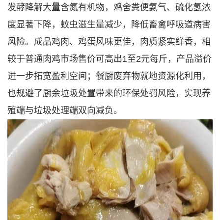
发酵降解大量含氮有机物，鸡舍粪便氨气、硫化氢浓
度显著下降，蚊虫滋生量减少，降低畜禽呼吸道病害
风险。成品鸡肉、鸡蛋风味更佳，肉质紧实鲜香，相
较于普通肉鸡市场售价可高出1至2元每斤，产品溢价
进一步拓宽盈利空间；餐厨废弃物就地资源化利用，
也规避了厨余垃圾处置带来的环保处罚风险，实现养
殖端与垃圾处理端双向减负。