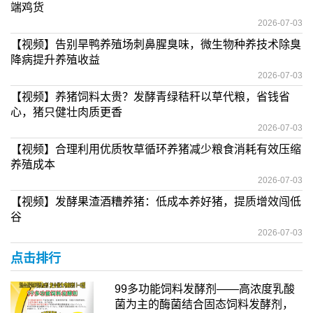
端鸡货
2026-07-03
【视频】告别旱鸭养殖场刺鼻腥臭味，微生物种养技术除臭
降病提升养殖收益
2026-07-03
【视频】养猪饲料太贵？发酵青绿秸秆以草代粮，省钱省
心，猪只健壮肉质更香
2026-07-03
【视频】合理利用优质牧草循环养猪减少粮食消耗有效压缩
养殖成本
2026-07-03
【视频】发酵果渣酒糟养猪：低成本养好猪，提质增效闯低
谷
2026-07-03
点击排行
99多功能饲料发酵剂——高浓度乳酸
菌为主的酶菌结合固态饲料发酵剂，