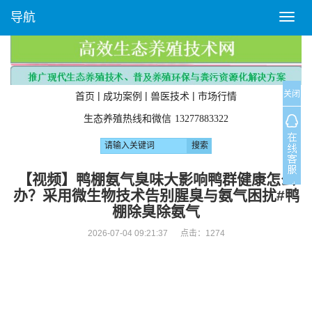
导航
T
o
g
g
l
关闭
e
|
|
|
首页
成功案例
兽医技术
市场行情
n
生态养殖热线和微信
13277883322
a
v
i
g
【视频】鸭棚氨气臭味大影响鸭群健康怎么
a
办？采用微生物技术告别腥臭与氨气困扰#鸭
t
棚除臭除氨气
i
o
2026-07-04 09:21:37 点击：
1274
n