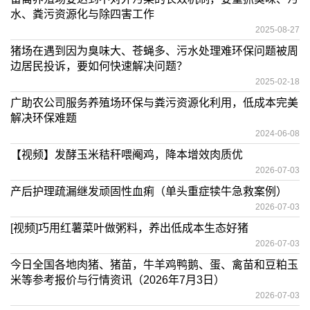
水、粪污资源化与除四害工作
2025-08-27
猪场在遇到因为臭味大、苍蝇多、污水处理难环保问题被周
边居民投诉，要如何快速解决问题？
2025-02-18
广助农公司服务养殖场环保与粪污资源化利用，低成本完美
解决环保难题
2024-06-08
【视频】发酵玉米秸秆喂阉鸡，降本增效肉质优
2026-07-03
产后护理疏漏继发顽固性血痢（单头重症犊牛急救案例）
2026-07-03
[视频]巧用红薯菜叶做粥料，养出低成本生态好猪
2026-07-03
今日全国各地肉猪、猪苗，牛羊鸡鸭鹅、蛋、禽苗和豆粕玉
米等参考报价与行情资讯（2026年7月3日）
2026-07-03