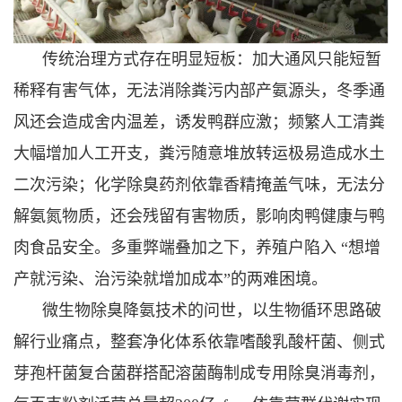
传统治理方式存在明显短板：加大通风只能短暂
稀释有害气体，无法消除粪污内部产氨源头，冬季通
风还会造成舍内温差，诱发鸭群应激；频繁人工清粪
大幅增加人工开支，粪污随意堆放转运极易造成水土
二次污染；化学除臭药剂依靠香精掩盖气味，无法分
解氨氮物质，还会残留有害物质，影响肉鸭健康与鸭
肉食品安全。多重弊端叠加之下，养殖户陷入 “想增
产就污染、治污染就增加成本”的两难困境。
微生物除臭降氨技术的问世，以生物循环思路破
解行业痛点，整套净化体系依靠嗜酸乳酸杆菌、侧式
芽孢杆菌复合菌群搭配溶菌酶制成专用除臭消毒剂，