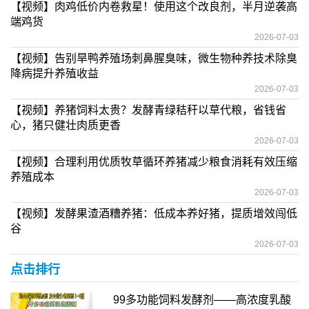
【视频】肉鸡低价内卷救星！使用这个改良剂，半月逆袭高
端鸡货
2026-07-03
【视频】告别旱鸭养殖场刺鼻腥臭味，微生物种养技术除臭
降病提升养殖收益
2026-07-03
【视频】养猪饲料太贵？发酵青绿秸秆以草代粮，省钱省
心，猪只健壮肉质更香
2026-07-03
【视频】合理利用优质牧草循环养猪减少粮食消耗有效压缩
养殖成本
2026-07-03
【视频】发酵果渣酒糟养猪：低成本养好猪，提质增效闯低
谷
2026-07-03
点击排行
99多功能饲料发酵剂——高浓度乳酸