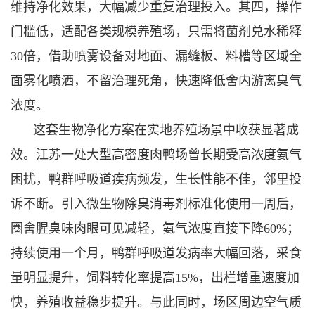
维持净化效果，大幅减少重复治理投入。其四，操作
门槛低，适配各类规模养殖场，只需将菌剂兑水稀释
30倍，借助喷雾设备对地面、漏缝板、料槽等区域全
面雾化喷洒，不留治理死角，快速降低舍内游离臭气
浓度。
这套生物净化方案在实地养殖场景中收获显著成
效。江苏一处大型高密度肉鸭场曾长期受高浓度氨气
困扰，鸭群呼吸道疾病频发，生长性能不佳，邻里投
诉不断。引入微生物除臭消毒剂标准化使用一周后，
圈舍腥臭味肉眼可见减轻，氨气浓度直接下降60%；
持续使用一个月，鸭群呼吸道发病率大幅回落，采食
量明显提升，饲料转化率提高15%，出栏增重速度加
快，养殖收益稳步提升。与此同时，场区周边空气质