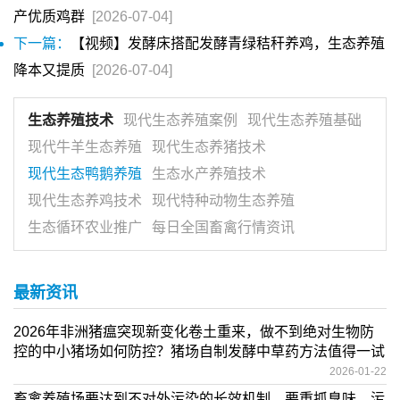
产优质鸡群
[2026-07-04]
下一篇：
【视频】发酵床搭配发酵青绿秸秆养鸡，生态养殖
降本又提质
[2026-07-04]
生态养殖技术
现代生态养殖案例
现代生态养殖基础
现代牛羊生态养殖
现代生态养猪技术
现代生态鸭鹅养殖
生态水产养殖技术
现代生态养鸡技术
现代特种动物生态养殖
生态循环农业推广
每日全国畜禽行情资讯
最新资讯
2026年非洲猪瘟突现新变化卷土重来，做不到绝对生物防
控的中小猪场如何防控？猪场自制发酵中草药方法值得一试
2026-01-22
畜禽养殖场要达到不对外污染的长效机制，要重抓臭味、污