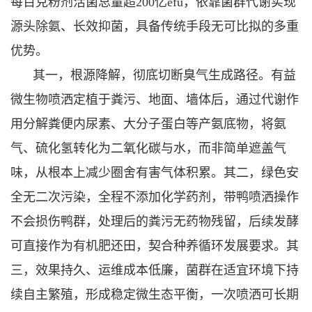
每百克粉剂活菌总量超200亿efu，依靠菌群代谢实现
源头除氨、长效抑菌，具备传统手段无可比拟的多重
优势。
其一，根源降解，彻底切断臭气生成路径。有益
微生物喷洒定植于粪污、地面、墙体后，通过代谢作
用分解粪便内尿素、大分子蛋白等产氨底物，将氨
气、硫化氢转化为二氧化碳与水，而非简单遮盖气
味，从根本上减少圈舍有害气体积累。其二，绿色安
全无二次污染，全程不添加化学药剂，带鸭喷洒操作
不会损伤鸭群，处理后的粪污无药物残留，后续发酵
可直接作为有机肥还田，契合种养循环发展要求。其
三，效果持久、运维成本低廉，菌群在适宜环境下持
续自主繁殖，形成稳定微生态平衡，一次喷洒可长期