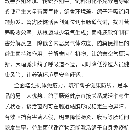
改善养殖环境。传统养殖中，饲料消化不充分易导致
粪便产生大量有害气体，鸽舍环境差，鸽子呼吸道问
题频发。畜禽肠健活菌剂通过调节肠道代谢，提升营
养吸收效率，从根源减少氨气生成；菌株还能抑制有
害分解反应，降低舍内恶臭气体浓度。随粪便排出的
益生菌持续作用，分解舍内有机物，让鸽舍空气更清
新，大幅减少鸽子呼吸道不适，同时降低养殖人员健
康风险，让养殖环境更安全舒适。
全面增强机体免疫力，筑牢鸽子健康防线，是本
品的另一大优势。鸽子肠道健康直接关系成活率与生
长状态，该活菌剂可在肠道黏膜形成稳定生物屏障，
有效阻挡有害菌入侵，明显降低肠炎、腹泻等肠道问
题发生率。益生菌代谢产物还能激活鸽子自身免疫机