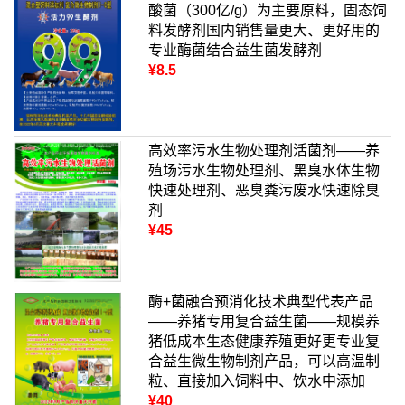
酸菌（300亿/g）为主要原料，固态饲
料发酵剂国内销售量更大、更好用的
专业酶菌结合益生菌发酵剂
¥8.5
高效率污水生物处理剂活菌剂——养
殖场污水生物处理剂、黑臭水体生物
快速处理剂、恶臭粪污废水快速除臭
剂
¥45
酶+菌融合预消化技术典型代表产品
——养猪专用复合益生菌——规模养
猪低成本生态健康养殖更好更专业复
合益生微生物制剂产品，可以高温制
粒、直接加入饲料中、饮水中添加
¥40