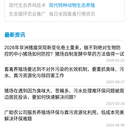
现代生态养鸡技术
现代特种动物生态养殖
生态循环农业推广
每日全国畜禽行情资讯
最新资讯
2026年非洲猪瘟突现新变化卷土重来，做不到绝对生物防
控的中小猪场如何防控？猪场自制发酵中草药方法值得一试
2026-01-22
畜禽养殖场要达到不对外污染的长效机制，要重抓臭味、污
水、粪污资源化与除四害工作
2025-08-27
猪场在遇到因为臭味大、苍蝇多、污水处理难环保问题被周
边居民投诉，要如何快速解决问题？
2025-02-18
广助农公司服务养殖场环保与粪污资源化利用，低成本完美
解决环保难题
2024-06-08