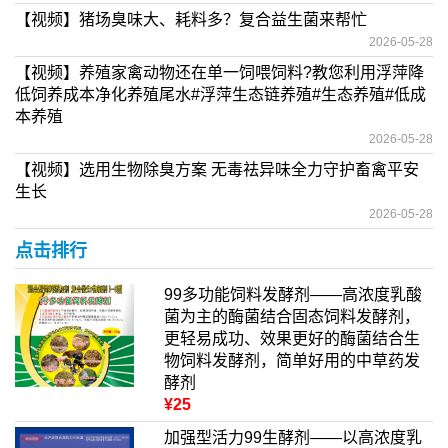
【视频】猪场臭味大、耗料多？复合益生菌来帮忙
2026-05-28
【视频】养殖家禽动物还在单一饲喂饲料?教您利用浮萍降
低饲养成本净化养殖尾水#浮萍生态链养殖#生态养殖#低成
本养殖
2026-05-28
【视频】选用生物除臭方案 无毒祛异味全力守护畜禽平安
生长
2026-05-28
点击排行
99多功能饲料发酵剂——高浓度乳酸
菌为主的酶菌结合固态饲料发酵剂，
更轻易成功、效果更好的酶菌结合生
物饲料发酵剂，简单好用的中草药发
酵剂
¥25
加强型活力99生酵剂——以高浓度乳