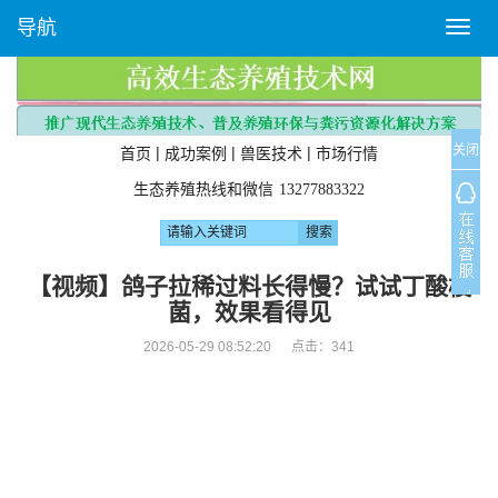
导航
T
o
g
g
l
关闭
e
|
|
|
首页
成功案例
兽医技术
市场行情
n
生态养殖热线和微信
13277883322
a
v
i
g
【视频】鸽子拉稀过料长得慢？试试丁酸梭
a
菌，效果看得见
t
i
2026-05-29 08:52:20 点击：
341
o
n