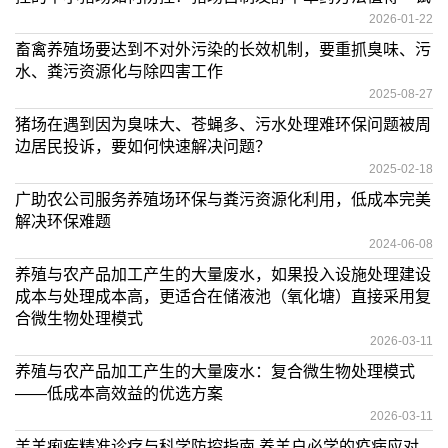
2026-01-22
畜禽养殖场要达到不对外污染的长效机制，要重抓臭味、污
水、粪污资源化与除四害工作
2025-08-27
猪场在遇到因为臭味大、苍蝇多、污水处理难环保问题被周
边居民投诉，要如何快速解决问题？
2025-02-18
广助农公司服务养殖场环保与粪污资源化利用，低成本完美
解决环保难题
2024-06-08
养殖与农产品加工产生的大量废水，如果投入设施处理建设
成本与处理成本高，更适合在储液池（氧化塘）直接采用复
合微生物处理模式
2026-03-11
养殖与农产品加工产生的大量废水：复合微生物处理模式
——低成本高效益的优选方案
2026-03-11
羔羊痢疾精准诊疗与科学防控指南 养羊户必学的疫病应对