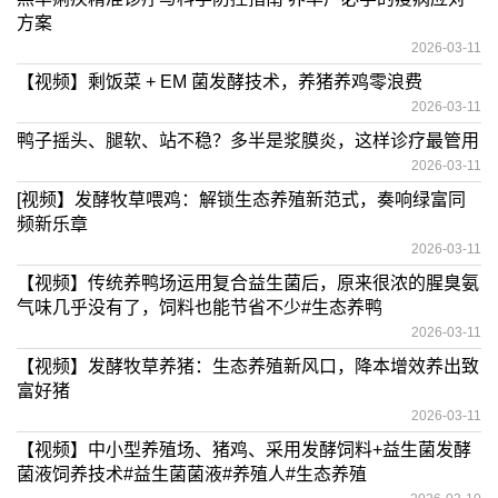
方案
2026-03-11
【视频】剩饭菜 + EM 菌发酵技术，养猪养鸡零浪费
2026-03-11
鸭子摇头、腿软、站不稳？多半是浆膜炎，这样诊疗最管用
2026-03-11
[视频】发酵牧草喂鸡：解锁生态养殖新范式，奏响绿富同
频新乐章
2026-03-11
【视频】传统养鸭场运用复合益生菌后，原来很浓的腥臭氨
气味几乎没有了，饲料也能节省不少#生态养鸭
2026-03-11
【视频】发酵牧草养猪：生态养殖新风口，降本增效养出致
富好猪
2026-03-11
【视频】中小型养殖场、猪鸡、采用发酵饲料+益生菌发酵
菌液饲养技术#益生菌菌液#养殖人#生态养殖