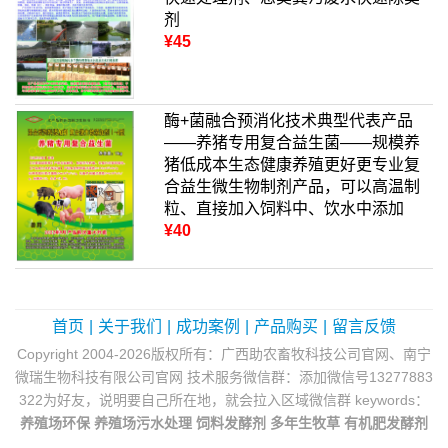
剂
¥45
酶+菌融合预消化技术典型代表产品
——养猪专用复合益生菌——规模养
猪低成本生态健康养殖更好更专业复
合益生微生物制剂产品，可以高温制
粒、直接加入饲料中、饮水中添加
¥40
首页
|
关于我们
|
成功案例
|
产品购买
|
留言反馈
Copyright 2004-2026版权所有：广西助农畜牧科技公司官网、南宁
微瑞生物科技有限公司官网 技术服务微信群：添加微信号13277883
322为好友，说明要自己所在地，就会拉入区域微信群 keywords：
养殖场环保
养殖场污水处理
饲料发酵剂
多年生牧草
有机肥发酵剂