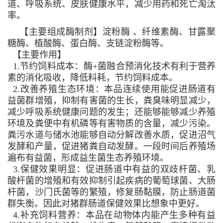
道、呼吸系统、皮肤健康水平，减少用药和死亡淘汰
率。
【主要组成酶制剂】淀粉酶 、纤维素酶、甘露聚
糖酶、植酸酶、蛋白酶、支链淀粉酶等。
【主要作用】
1.节约饲料成本：酶+菌融合预消化技术有利于营养
素的消化吸收，降低料耗，节约饲料成本。
2.改善养殖生态环境：本品连续使用能促进肠道有
益菌群增殖，抑制有害菌的生长，粪臭味明显减少，
减少呼吸系统健康问题的发生；还能够能够减少养殖
环境及粪便中有机磷等有害物质的含量，减少污染。
粪污水道与储水池能够自动分解改善水质，促进沼气
发酵和产量，促进猪粪自动发酵。一段时间后养殖场
遍布有益菌，形成益生菌生态养殖环境。
3.保健效果明显：促进肠道中有益的双歧杆菌、乳
酸杆菌的增殖和有效抑制引起疾病的葡萄球菌、大肠
杆菌，沙门氏菌等的繁殖，修复肠黏膜，防止肠道菌
群失衡。因此对猪群肠道保健效果比想象中更好。
4.补充饲料营养：本品在动物体内能产生多种有益