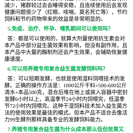
减少，猪群较过去会睡得安稳，且连续使用后会发现
健康问题很少了（红眼、咳喘、莫名死亡等），节约
饲料和节约药物带来的效益是非常明显的。
5.免疫、治疗、怀孕、哺乳期间可以使用吗？
答：都是可以使用的，就算大剂量使用抗生素会对
本产品中部分益生菌效果有影响，但没有副作用，且
本产品中大量的酶制剂还会产生效果，会辅助恢复健
康速度。
6.可以用养猪专用复合益生菌发酵饲料吗？
答：可以短期发酵，也就是使用湿料饲喂技术的发
酵。正确的操作方法是：1000公斤干料+500-600公斤
清水+本品500克，混合后堆在地上或装入容器中密封
发酵6小时以上，高温季节24小时内饲喂完，低温季
节72小时内饲喂完。这种干湿饲料技术加入益生菌方
法的使用效果是最佳的模式。但本产品不适合去像活
力99生酵剂那样具备专业的发酵饲料能力。
7.养猪专用复合益生菌为什么成本那么低但效果又