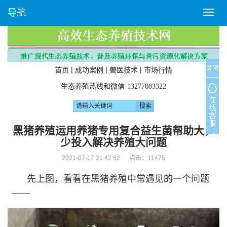
导航
T
o
g
g
l
关闭
e
|
|
|
首页
成功案例
兽医技术
市场行情
n
生态养殖热线和微信
13277883322
a
v
i
g
黑猪养殖运用养猪专用复合益生菌帮助大，
a
少投入解决养殖大问题
t
i
2021-07-17 21:42:52 点击：
11475
o
先上图，看看在黑猪养殖中常遇见的一个问题
n
——