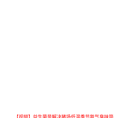
【视频】益生菌是解决猪场低温季节氨气臭味简