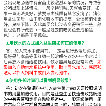
会出现与肠道中有害菌比较激烈斗争的情况，导致部
分猪出现上述情况，一般坚持饲喂3天就会变好。如
果一直无法变好，就要考虑猪群有其它疾病了；猪使
用益生菌后，由于消化吸收率的提高，粪便被消化更
好，臭味下降，因此粪便会比过去变得稍细一些，颜
色也会有所改变（一般是过去的暗黄色变成稍黑
色），这都是正常现象。
3.用饮水的方式加入益生菌如何正确使用？
答：加入饮水中使用前，一定要进行激活后添加，
最好是与本品等重红糖一起溶解在饮水中一小时以上
后再放入食槽给猪饮用。饮水器具建议经常清洗，
如
果加入自动供水系统中使用，取上层水加入，底层残
渣可以拌入饲料中或倒入粪污池中。
4.使用多长时间可以看到明显效果？
答：初次在猪饲料中加入益生菌时前3天要按照说明
书的用量加倍使用，目的是让益生菌快速击败猪肠道
的中有害菌和定植在动物肠道中。一般连续使用一周
左右就会感觉栏舍内臭味明显下降，猪粪对比会有所