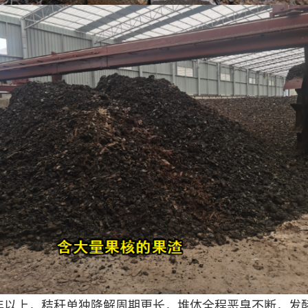
以上，秸秆单独降解周期更长，堆体全程恶臭不断，发