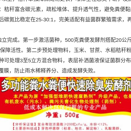
：秸秆富含碳元素，疏松堆体、提升透气性，避免粪便黏
碳氮比稳定在25-30:1，完美适配有益菌群繁殖需求
完成。第一步激活菌种，500克粪便发酵剂搭配20公斤
完保障活性。第二步预处理物料，玉米、甘蔗、水稻秸秆粉
种可处理3至5立方混合物料，表层补洒菌液保证菌群分布
或覆膜，防止雨水稀释养分、造成发酵失败。