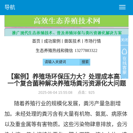
导航
T
o
g
g
l
关闭
e
|
|
|
首页
成功案例
兽医技术
市场行情
n
生态养殖热线和微信
13277883322
a
v
i
g
【案例】养殖场环保压力大？处理成本高？
a
一个复合菌种解决养殖场粪污资源化大问题
t
i
2025-06-04 15:55:08 点击：
925
o
随着养殖行业的规模化发展，粪污产量急剧增
n
加。未经处理的粪污含有大量有机物、氨氮、病原体
以及重金属等有害物质。这些污染物肆意排放，会污