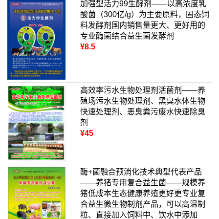
加强型活力99生酵剂——以高浓度乳
酸菌（300亿/g）为主要原料，固态饲
料发酵剂国内销售量更大、更好用的
专业酶菌结合益生菌发酵剂
¥8.5
高效率污水生物处理剂活菌剂——养
殖场污水生物处理剂、黑臭水体生物
快速处理剂、恶臭粪污废水快速除臭
剂
¥45
酶+菌融合预消化技术典型代表产品
——养猪专用复合益生菌——规模养
猪低成本生态健康养殖更好更专业复
合益生微生物制剂产品，可以高温制
粒、直接加入饲料中、饮水中添加