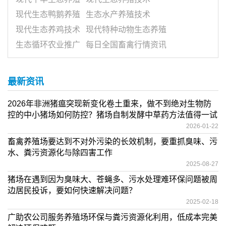
现代生态鸭鹅养殖
生态水产养殖技术
现代生态养鸡技术
现代特种动物生态养殖
生态循环农业推广
每日全国畜禽行情资讯
最新资讯
2026年非洲猪瘟突现新变化卷土重来，做不到绝对生物防
控的中小猪场如何防控？猪场自制发酵中草药方法值得一试
2026-01-22
畜禽养殖场要达到不对外污染的长效机制，要重抓臭味、污
水、粪污资源化与除四害工作
2025-08-27
猪场在遇到因为臭味大、苍蝇多、污水处理难环保问题被周
边居民投诉，要如何快速解决问题？
2025-02-18
广助农公司服务养殖场环保与粪污资源化利用，低成本完美